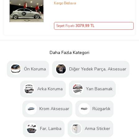
FİBERGLASS BOYASIZ
Kargo Bedava
Sepet Fiyatı
3079
,99 TL
Daha Fazla Kategori
Ön Koruma
Diğer Yedek Parça, Aksesuar
Arka Koruma
Yan Basamak
Krom Aksesuar
Rüzgarlık
Far, Lamba
Arma Sticker