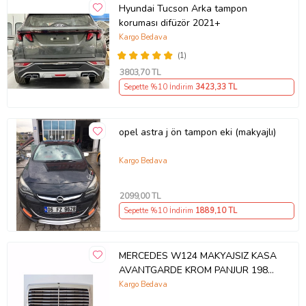
Hyundai Tucson Arka tampon
koruması difüzör 2021+
Kargo Bedava
(1)
3803
,70 TL
Sepette %10 İndirim
3423
,33 TL
opel astra j ön tampon eki (makyajlı)
Kargo Bedava
2099
,00 TL
Sepette %10 İndirim
1889
,10 TL
MERCEDES W124 MAKYAJSIZ KASA
AVANTGARDE KROM PANJUR 1985-
1993
Kargo Bedava