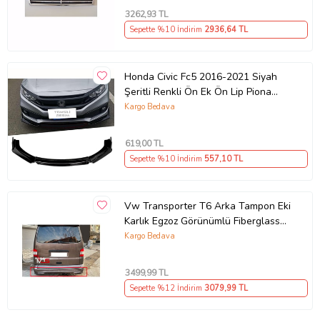
3262
,93 TL
Sepette %10 İndirim
2936
,64 TL
Honda Civic Fc5 2016-2021 Siyah
Şeritli Renkli Ön Ek Ön Lip Piona
Black 4 Prç
Kargo Bedava
619
,00 TL
Sepette %10 İndirim
557
,10 TL
Vw Transporter T6 Arka Tampon Eki
Karlık Egzoz Görünümlü Fiberglass
Boyasız Uyumlu
Kargo Bedava
3499
,99 TL
Sepette %12 İndirim
3079
,99 TL