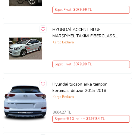
Sepet Fiyatı
3079
,99 TL
HYUNDAİ ACCENT BLUE
MARŞPİYEL TAKIMI FİBERGLASS
BOYASIZ
Kargo Bedava
Sepet Fiyatı
3079
,99 TL
Hyundai tucson arka tampon
koruması difüzör 2015-2018
Kargo Bedava
3664
,27 TL
Sepette %10 İndirim
3297
,84 TL