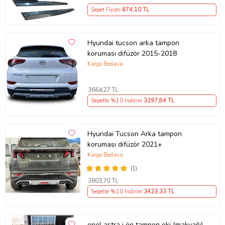
Sepet Fiyatı
674
,10 TL
Hyundai tucson arka tampon
koruması difüzör 2015-2018
Kargo Bedava
3664
,27 TL
Sepette %10 İndirim
3297
,84 TL
Hyundai Tucson Arka tampon
koruması difüzör 2021+
Kargo Bedava
(1)
3803
,70 TL
Sepette %10 İndirim
3423
,33 TL
opel astra j ön tampon eki (makyajlı)