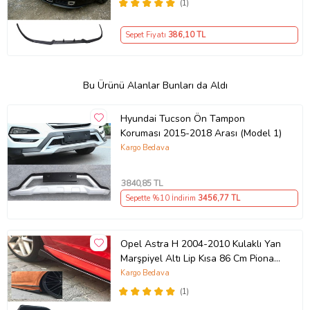
(1)
Sepet Fiyatı
386
,10 TL
Bu Ürünü Alanlar Bunları da Aldı
Hyundai Tucson Ön Tampon
Koruması 2015-2018 Arası (Model 1)
Kargo Bedava
3840
,85 TL
Sepette %10 İndirim
3456
,77 TL
Opel Astra H 2004-2010 Kulaklı Yan
Marşpiyel Altı Lip Kısa 86 Cm Piona
Black
Kargo Bedava
(1)