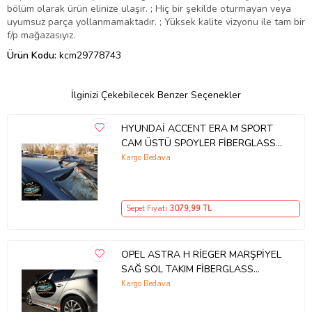
bölüm olarak ürün elinize ulaşır. ; Hiç bir şekilde oturmayan veya
uyumsuz parça yollanmamaktadır. ; Yüksek kalite vizyonu ile tam bir
f/p mağazasıyız.
Ürün Kodu:
kcm29778743
İlginizi Çekebilecek Benzer Seçenekler
HYUNDAİ ACCENT ERA M SPORT
CAM ÜSTÜ SPOYLER FİBERGLASS
BOYASIZ
Kargo Bedava
Sepet Fiyatı
3079
,99 TL
OPEL ASTRA H RİEGER MARŞPİYEL
SAĞ SOL TAKIM FİBERGLASS
BOYASIZ
Kargo Bedava