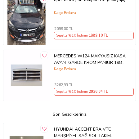
Kargo Bedava
2099
,00 TL
Sepette %10 İndirim
1889
,10 TL
MERCEDES W124 MAKYAJSIZ KASA
AVANTGARDE KROM PANJUR 1985-
1993
Kargo Bedava
3262
,93 TL
Sepette %10 İndirim
2936
,64 TL
Son Gezdikleriniz
HYUNDAİ ACCENT ERA VTC
MARŞPİYEL SAĞ SOL TAKIM