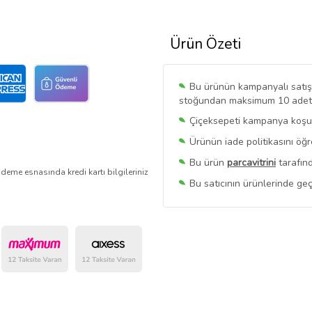
Ürün Özeti
Bu ürünün kampanyalı satışı 
stoğundan maksimum 10 adet sa
Çiçeksepeti kampanya koşull
Ürünün iade politikasını öğ
Bu ürün
parcavitrini
tarafınd
deme esnasında kredi kartı bilgileriniz
Bu satıcının ürünlerinde geç
Bu Satıcının
Tüm Ürünlerini
Ürün sayfasında gördüğünüz f
belirlenmektedir.