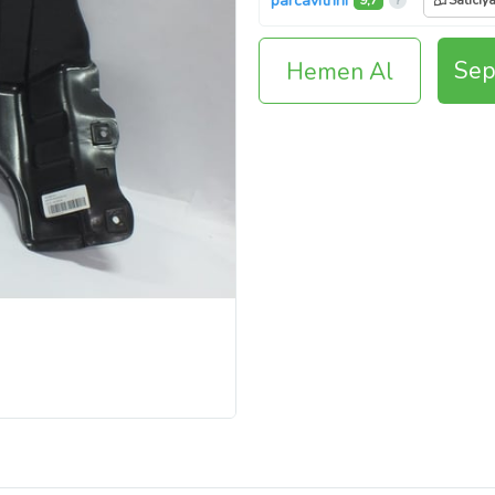
parcavitrini
9,7
Satıcıy
Sep
Hemen Al