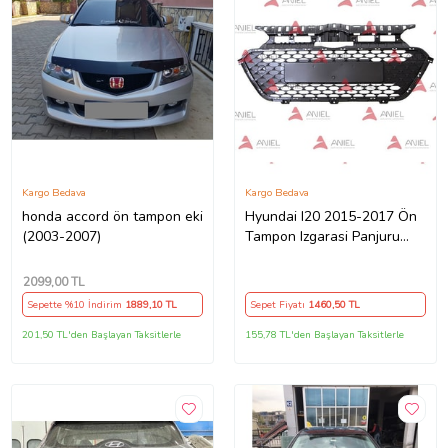
Kargo Bedava
Kargo Bedava
honda accord ön tampon eki
Hyundai I20 2015-2017 Ön
(2003-2007)
Tampon Izgarasi Panjuru
550379368
2099
,00 TL
Sepette %10 İndirim
1889
,10 TL
Sepet Fiyatı
1460
,50 TL
201,50 TL'den Başlayan Taksitlerle
155,78 TL'den Başlayan Taksitlerle