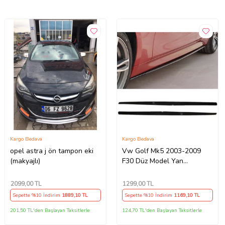
Kargo Bedava
Kargo Bedava
opel astra j ön tampon eki
Vw Golf Mk5 2003-2009
(makyajlı)
F30 Düz Model Yan
Marşpiyel 2 Adet Piona
Black
2099
,00 TL
1299
,00 TL
Sepette %10 İndirim
1889
,10 TL
Sepette %10 İndirim
1169
,10 TL
201,50 TL'den Başlayan Taksitlerle
124,70 TL'den Başlayan Taksitlerle