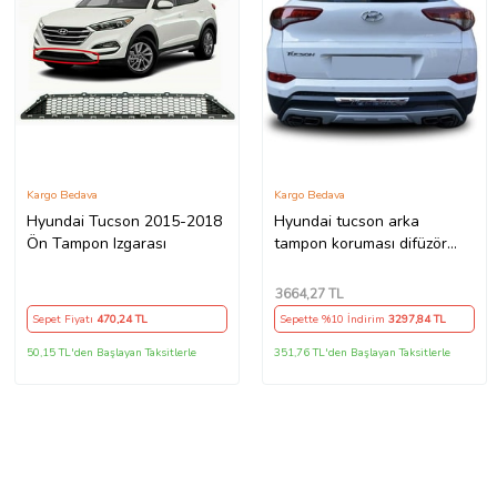
Kargo Bedava
Kargo Bedava
Hyundai Tucson 2015-2018
Hyundai tucson arka
Ön Tampon Izgarası
tampon koruması difüzör
2015-2018
3664
,27 TL
Sepet Fiyatı
470
,24 TL
Sepette %10 İndirim
3297
,84 TL
50,15 TL'den Başlayan Taksitlerle
351,76 TL'den Başlayan Taksitlerle