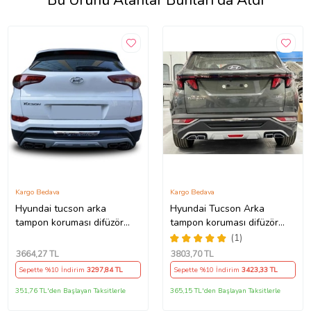
Bu Ürünü Alanlar Bunları da Aldı
Kargo Bedava
Kargo Bedava
Hyundai tucson arka
Hyundai Tucson Arka
tampon koruması difüzör
tampon koruması difüzör
2015-2018
2021+
(1)
3664
,27 TL
3803
,70 TL
Sepette %10 İndirim
3297
,84 TL
Sepette %10 İndirim
3423
,33 TL
351,76 TL'den Başlayan Taksitlerle
365,15 TL'den Başlayan Taksitlerle