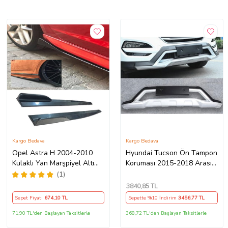
Kargo Bedava
Kargo Bedava
Opel Astra H 2004-2010
Hyundai Tucson Ön Tampon
Kulaklı Yan Marşpiyel Altı
Koruması 2015-2018 Arası
Lip Kısa 86 Cm Piona Black
(Model 1)
(1)
3840
,85 TL
Sepet Fiyatı
674
,10 TL
Sepette %10 İndirim
3456
,77 TL
71,90 TL'den Başlayan Taksitlerle
368,72 TL'den Başlayan Taksitlerle