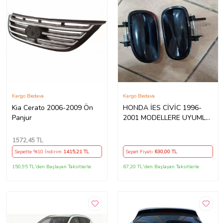
Kargo Bedava
Kargo Bedava
Kia Cerato 2006-2009 Ön
HONDA İES CİVİC 1996-
Panjur
2001 MODELLERE UYUMLU
SEDAN UYUMLU SOL ÖN
KAPI AÇMA KOLU
1572
,45 TL
Sepette %10 İndirim
1415
,21 TL
Sepet Fiyatı
630
,00 TL
150,95 TL'den Başlayan Taksitlerle
67,20 TL'den Başlayan Taksitlerle