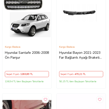
Kargo Bedava
Kargo Bedava
Hyundai Santafe 2006-2008
Hyundai Bayon 2021-2023
Ön Panjur
Far Bağlantı Ayağı Braketi
Sol
Sepet Fiyatı
1283
,89 TL
Sepet Fiyatı
470
,21 TL
136,94 TL'den Başlayan Taksitlerle
50,15 TL'den Başlayan Taksitlerle