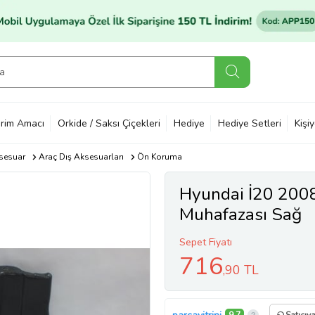
rim Amacı
Orkide / Saksı Çiçekleri
Hediye
Hediye Setleri
Kişi
sesuar
Araç Dış Aksesuarları
Ön Koruma
Hyundai İ20 200
Muhafazası Sağ
Sepet Fiyatı
716
,90 TL