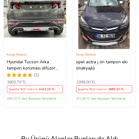
Kargo Bedava
Kargo Bedava
Hyundai Tucson Arka
opel astra j ön tampon eki
tampon koruması difüzör
(makyajlı)
2021+
(1)
3803
,70 TL
2099
,00 TL
Sepette %10 İndirim
3423
,33 TL
Sepette %10 İndirim
1889
,10 TL
365,15 TL'den Başlayan Taksitlerle
201,50 TL'den Başlayan Taksitlerle