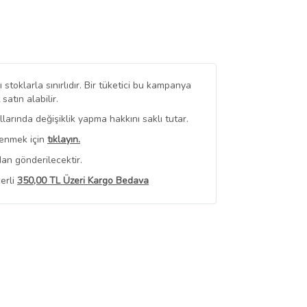
stoklarla sınırlıdır. Bir tüketici bu kampanya
tın alabilir.
arında değişiklik yapma hakkını saklı tutar.
renmek için
tıklayın.
an gönderilecektir.
erli
350,00 TL Üzeri Kargo Bedava
 Görüntüle
iyat bilgileri, satıcı tarafından