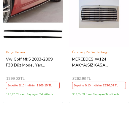
Kargo Bedava
Ücretsiz / 24 Saatte Kargo
Vw Golf Mk5 2003-2009
MERCEDES W124
F30 Düz Model Yan
MAKYAJSIZ KASA
Marşpiyel 2 Adet Piona
AVANTGARDE KROM
Black
PANJUR 1985-1993
1299
,00 TL
3262
,93 TL
Sepette %10 İndirim
1169
,10 TL
Sepette %10 İndirim
2936
,64 TL
124,70 TL'den Başlayan Taksitlerle
313,24 TL'den Başlayan Taksitlerle