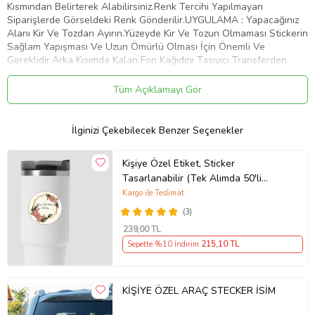
Kısmından Belirterek Alabilirsiniz.Renk Tercihi Yapılmayan
Siparişlerde Görseldeki Renk Gönderilir.UYGULAMA : Yapacağınız
Alanı Kir Ve Tozdan Ayırın.Yüzeyde Kir Ve Tozun Olmaması Stickerin
Sağlam Yapışması Ve Uzun Ömürlü Olması İçin Önemli Ve
Gereklidir.Arka Kısımda Kalan Fon Kağıdını Taşıyıcı Transferden
Dikkatlice Ayırın.Bu İşlemi Yaparken Stickerin Tüm Parçalarının
Taşıyıcıya Geçtiğinden Emin Olun.Taşıyıcı Transferi Belirlemiş
Tüm Açıklamayı Gör
Olduğunuz Yüzeye Üstten Başlayarak Plastik Bir Kart İle Bastırıp
Aşağıya Doğru Yapıştırın.Yüzeye Yapıştırdığınız Şeffaf Taşıyıcı
Transferin Üzerinden Desene Baskı Yaparak Stickerin Düzeye
İlginizi Çekebilecek Benzer Seçenekler
Yapışmasını Sağlayın.Taşıyıcı Transferi Köşesinden Başlayarak
Yapıştırdığınız Alandan Yavaşça Ve Dikkatlice Sıyırın.Transferi
Kişiye Özel Etiket, Sticker
Çekerken Parçaların Taşıyıcıdan Ayrılıp Belirlemiş Olduğunuz Alana
Tasarlanabilir (Tek Alımda 50'li
Yapıştığından Emin Olun.Artık Stickeriniz Kullanıma Hazır. Tebrikler
Gönderim Yapılmaktadır)
Kargo ile Teslimat
Ürün Kodu:
kcm52956441
(3)
239
,00 TL
Sepette %10 İndirim
215
,10 TL
KİŞİYE ÖZEL ARAÇ STECKER İSİM