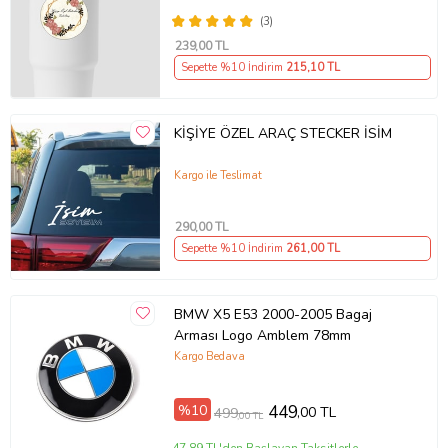
(3)
239
,00 TL
Sepette %10 İndirim
215
,10 TL
KİŞİYE ÖZEL ARAÇ STECKER İSİM
Kargo ile Teslimat
290
,00 TL
Sepette %10 İndirim
261
,00 TL
BMW X5 E53 2000-2005 Bagaj
Arması Logo Amblem 78mm
Kargo Bedava
%10
449
,00 TL
499
,00 TL
47,89 TL'den Başlayan Taksitlerle