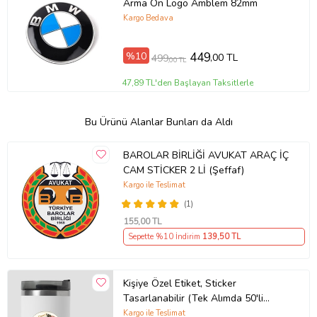
Arma Ön Logo Amblem 82mm
Kargo Bedava
%10
449
,00 TL
499
,00 TL
47,89 TL'den Başlayan Taksitlerle
Bu Ürünü Alanlar Bunları da Aldı
BAROLAR BİRLİĞİ AVUKAT ARAÇ İÇ
CAM STİCKER 2 Lİ (Şeffaf)
Kargo ile Teslimat
(1)
155
,00 TL
Sepette %10 İndirim
139
,50 TL
Kişiye Özel Etiket, Sticker
Tasarlanabilir (Tek Alımda 50'li
Gönderim Yapılmaktadır)
Kargo ile Teslimat