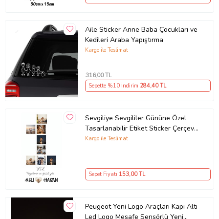
Aile Sticker Anne Baba Çocukları ve
Kedileri Araba Yapıştırma
Kargo ile Teslimat
316
,00 TL
Sepette %10 İndirim
284
,40 TL
Sevgiliye Sevgililer Gününe Özel
Tasarlanabilir Etiket Sticker Çerçeve
ve Tablo Uygun (Parlak Beyaz)
Kargo ile Teslimat
Sepet Fiyatı
153
,00 TL
Peugeot Yeni Logo Araçları Kapı Altı
Led Logo Mesafe Sensörlü Yeni