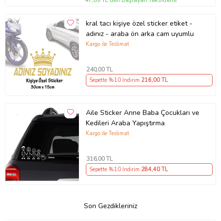
kral tacı kişiye özel sticker etiket -
adınız - araba ön arka cam uyumlu
Kargo ile Teslimat
240
,00 TL
Sepette %10 İndirim
216
,00 TL
Aile Sticker Anne Baba Çocukları ve
Kedileri Araba Yapıştırma
Kargo ile Teslimat
316
,00 TL
Sepette %10 İndirim
284
,40 TL
Son Gezdikleriniz