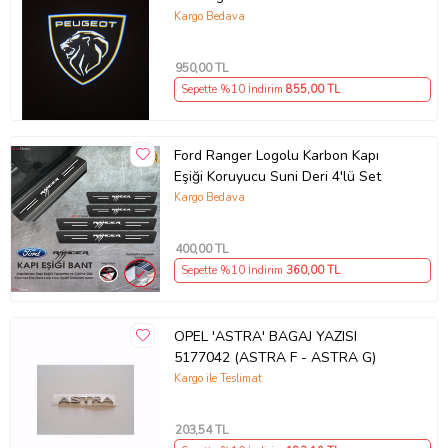
Nesil 2 ADET
Kargo Bedava
950
,00 TL
Sepette %10 İndirim
855
,00 TL
Ford Ranger Logolu Karbon Kapı
Eşiği Koruyucu Suni Deri 4'lü Set
Kargo Bedava
400
,00 TL
Sepette %10 İndirim
360
,00 TL
OPEL 'ASTRA' BAGAJ YAZISI
5177042 (ASTRA F - ASTRA G)
Kargo ile Teslimat
203
,54 TL