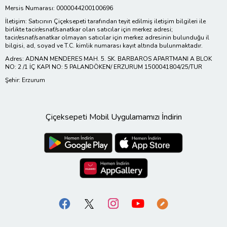
Mersis Numarası: 0000044200100696
İletişim: Satıcının Çiçeksepeti tarafından teyit edilmiş iletişim bilgileri ile
birlikte tacir/esnaf/sanatkar olan satıcılar için merkez adresi;
tacir/esnaf/sanatkar olmayan satıcılar için merkez adresinin bulunduğu il
bilgisi, ad, soyad ve T.C. kimlik numarası kayıt altında bulunmaktadır.
Adres: ADNAN MENDERES MAH. 5. SK. BARBAROS APARTMANI A BLOK
NO: 2 /1 İÇ KAPI NO: 5 PALANDÖKEN/ ERZURUM 1500041804/25/TUR
Şehir: Erzurum
Çiçeksepeti Mobil Uygulamamızı İndirin