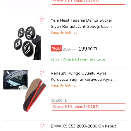
Sepette %10 İndirim
183
,19 TL
Yeni Nesil Tasarım Damla Sticker
Siyah Renault Jant Göbeği 5.5cm
Uyumlu
Kargo ile Teslimat
%20
199
,90 TL
250
,00 TL
21,32 TL'den Başlayan Taksitlerle
Renault Twingo Uyumlu Ayna
Koruyucu Yağmur Koruyucu Ayna
Rüzgarlığı 2 li Takım - Ücretsiz Kargo
Kargo ile Teslimat
159
,00 TL
Sepette %10 İndirim
143
,10 TL
BMW X5 E53 2000-2006 Ön Kaput