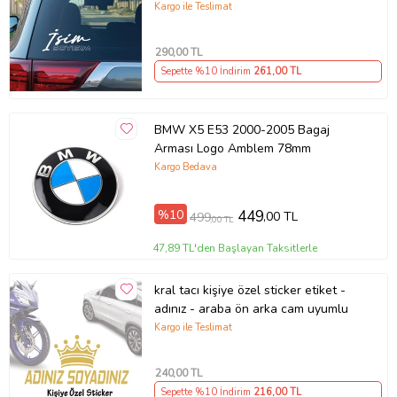
Kargo ile Teslimat
290
,00 TL
Sepette %10 İndirim
261
,00 TL
BMW X5 E53 2000-2005 Bagaj
Arması Logo Amblem 78mm
Kargo Bedava
%10
449
,00 TL
499
,00 TL
47,89 TL'den Başlayan Taksitlerle
kral tacı kişiye özel sticker etiket -
adınız - araba ön arka cam uyumlu
Kargo ile Teslimat
240
,00 TL
Sepette %10 İndirim
216
,00 TL