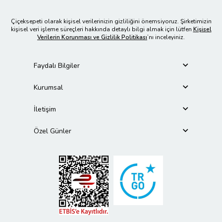
Çiçeksepeti olarak kişisel verilerinizin gizliliğini önemsiyoruz. Şirketimizin
kişisel veri işleme süreçleri hakkında detaylı bilgi almak için lütfen
Kişisel
Verilerin Korunması ve Gizlilik Politikası
’nı inceleyiniz.
Faydalı Bilgiler
Kurumsal
İletişim
Özel Günler