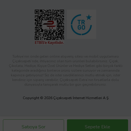
Türkiye’nin önde gelen online alışveriş sitesi ve mobil uygulaması
Çiçeksepeti’nde, ihtiyacınız olan tüm ürünleri bulabilirsiniz. Çiçek,
Çikolata, Hediye, Kişiye Özel Ürünler ve Hediye Setleri gibi birçok farklı
kategoride aradığınız binlerce ürünü sizlere sunuyor ve zamanında
kapınıza getiriyoruz! Siz de ister sevdiklerinizi mutlu etmek için, ister
kendiniz için sipariş verebilir; Çiçeksepeti Extra’nın fırsatlarla dolu
dünyasıyla tanışarak mutlu bir gün geçirebilirsiniz.
Copyright © 2026 Çiçeksepeti İnternet Hizmetleri A.Ş
Satıcıya Sor
Sepete Ekle