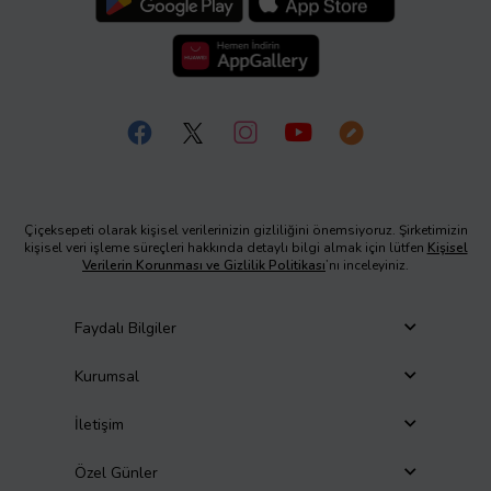
Çiçeksepeti olarak kişisel verilerinizin gizliliğini önemsiyoruz. Şirketimizin
kişisel veri işleme süreçleri hakkında detaylı bilgi almak için lütfen
Kişisel
Verilerin Korunması ve Gizlilik Politikası
’nı inceleyiniz.
Faydalı Bilgiler
Kurumsal
İletişim
Özel Günler