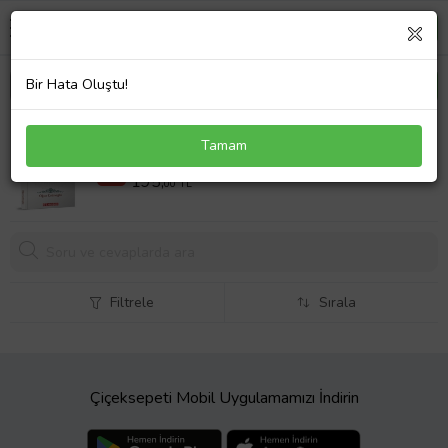
Bir Hata Oluştu!
Hz. Ali ve Alevilik
Tamam
260 TL
%25
195,
00 TL
Filtrele
Sırala
Çiçeksepeti Mobil Uygulamamızı İndirin