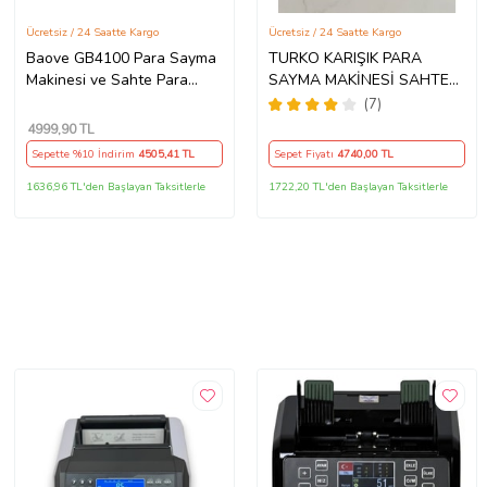
Ücretsiz / 24 Saatte Kargo
Ücretsiz / 24 Saatte Kargo
Baove GB4100 Para Sayma
TURKO KARIŞIK PARA
Makinesi ve Sahte Para
SAYMA MAKİNESİ SAHTE
Yakalama - Adet Sayım - TL
PARA YAKALAMA +
(7)
- Euro – Usd
MÜŞTERİ EKRANI HEDİYELİ
4999
,90 TL
Sepette %10 İndirim
4505
,41 TL
Sepet Fiyatı
4740
,00 TL
1636,96 TL'den Başlayan Taksitlerle
1722,20 TL'den Başlayan Taksitlerle