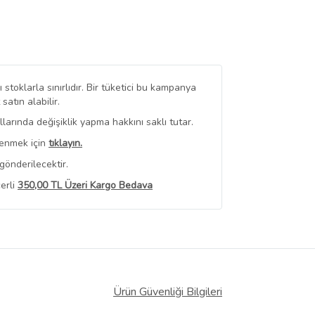
stoklarla sınırlıdır. Bir tüketici bu kampanya
tın alabilir.
arında değişiklik yapma hakkını saklı tutar.
renmek için
tıklayın.
gönderilecektir.
erli
350,00 TL Üzeri Kargo Bedava
 Görüntüle
iyat bilgileri, satıcı tarafından
Ürün Güvenliği Bilgileri