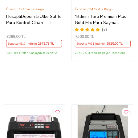
Ücretsiz / 24 Saatte Kargo
Ücretsiz / 24 Saatte Kargo
HesapliDepom 5 Ülke Sahte
Yıldırım Tartı Premium Plus
Para Kontrol Cihazı – TL
Gold Mix Para Sayma
EUR USD GBP CHF Banknot
Makinesi Geçersiz Para
(2)
Dedektörü
Tespitli Müşteri Ekranlı
3299
,00 TL
7500
,00 TL
Sepette %10 İndirim
2972
,73 TL
Sepette %21 İndirim
5925
,00 TL
1080,09 TL'den Başlayan Taksitlerle
2152,75 TL'den Başlayan Taksitlerle