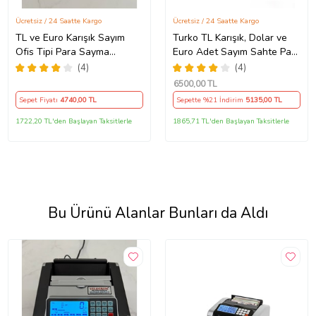
Ücretsiz / 24 Saatte Kargo
Ücretsiz / 24 Saatte Kargo
TL ve Euro Karışık Sayım
Turko TL Karışık, Dolar ve
Ofis Tipi Para Sayma
Euro Adet Sayım Sahte Para
Makinesi (SAHTE TESPİTLİ
Tespitli Para Sayma
(4)
(4)
VE EKRAN HEDİYELİ)
Makinesi
6500
,00 TL
Sepet Fiyatı
4740
,00 TL
Sepette %21 İndirim
5135
,00 TL
1722,20 TL'den Başlayan Taksitlerle
1865,71 TL'den Başlayan Taksitlerle
Bu Ürünü Alanlar Bunları da Aldı