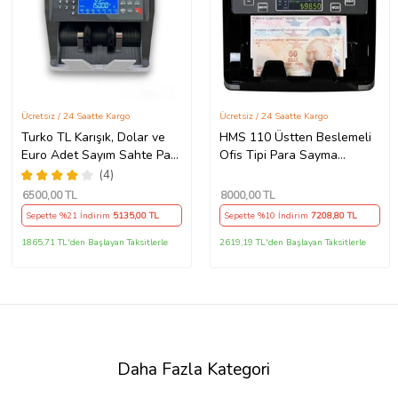
Ücretsiz / 24 Saatte Kargo
Ücretsiz / 24 Saatte Kargo
Turko TL Karışık, Dolar ve
HMS 110 Üstten Beslemeli
Euro Adet Sayım Sahte Para
Ofis Tipi Para Sayma
Tespitli Para Sayma
Makinesi
(4)
Makinesi
6500
,00 TL
8000
,00 TL
Sepette %21 İndirim
5135
,00 TL
Sepette %10 İndirim
7208
,80 TL
1865,71 TL'den Başlayan Taksitlerle
2619,19 TL'den Başlayan Taksitlerle
Daha Fazla Kategori