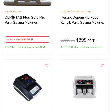
Kargo Bedava
Ücretsiz / 24 Saatte Kargo
DEMİRTAŞ Plus Gold Mıx
HesapliDepom AL-7000
Para Sayma Makinesi
Karışık Para Sayma Makinesi
– EUR / USD / GBP / TL
Otomatik Sayım Cihazı
4899
Sepet Fiyatı
6983
,53 TL
5999
,00 TL
,00 TL
2537,34 TL'den Başlayan Taksitlerle
1779,97 TL'den Başlayan Taksitlerle