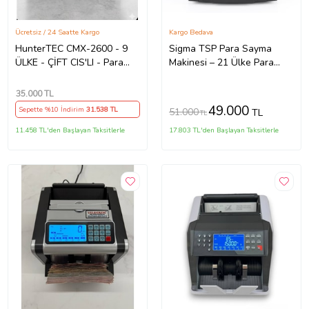
Ücretsiz / 24 Saatte Kargo
Kargo Bedava
HunterTEC CMX-2600 - 9
Sigma TSP Para Sayma
ÜLKE - ÇİFT CIS'LI - Para
Makinesi – 21 Ülke Para
Sayma Makinesi
Birimi, Geçersiz Para Tespiti
(Siyah)
35.000
TL
49.000
Sepette %10 İndirim
31.538
TL
51.000
TL
TL
11.458 TL'den Başlayan Taksitlerle
17.803 TL'den Başlayan Taksitlerle