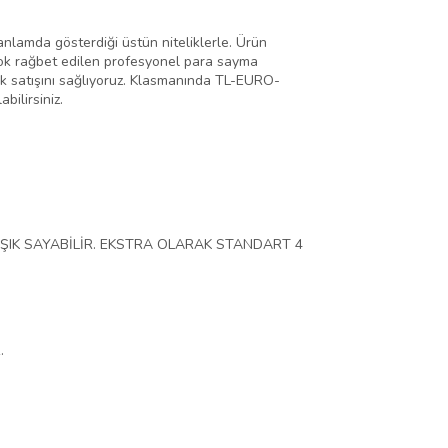
anlamda gösterdiği üstün niteliklerle. Ürün
n çok rağbet edilen profesyonel para sayma
arak satışını sağlıyoruz. Klasmanında TL-EURO-
bilirsiniz.
ŞIK SAYABİLİR. EKSTRA OLARAK STANDART 4
.