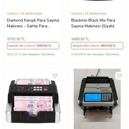
Ücretsiz / 24 Saatte Kargo
Ücretsiz / 24 Saatte Kargo
Diamond Karışık Para Sayma
Blackmix Black Mix Para
Makinesi - Sahte Para
Sayma Makinesi (Siyah)
Tespit Etme Özellikli
(Müşteri Ekranı Hediyeli)
6700
,00 TL
6499
,90 TL
Sepette %21 İndirim
5293
,00 TL
Sepette %10 İndirim
5857
,06 TL
1923,12 TL'den Başlayan Taksitlerle
2128,06 TL'den Başlayan Taksitlerle