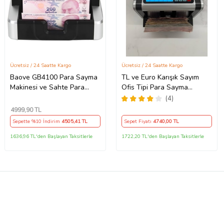
Ücretsiz / 24 Saatte Kargo
Ücretsiz / 24 Saatte Kargo
Baove GB4100 Para Sayma
TL ve Euro Karışık Sayım
Makinesi ve Sahte Para
Ofis Tipi Para Sayma
Yakalama - Adet Sayım - TL
Makinesi (SAHTE TESPİTLİ
(4)
- Euro – Usd
VE EKRAN HEDİYELİ)
4999
,90 TL
Sepette %10 İndirim
4505
,41 TL
Sepet Fiyatı
4740
,00 TL
1636,96 TL'den Başlayan Taksitlerle
1722,20 TL'den Başlayan Taksitlerle