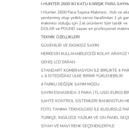
I-HUNTER 2600 İKİ KATLI KARIŞIK PARA SAYM
I-Hunter 2600 Para Sayma Makinesi , hızlı ve eks
yenilenmiş olup yetkili servis tarafından 1 yıl g
makinesi olduğu için 2.el ürünlerin tüm lastik ve 
DOLAR ve POUND sayan en profesyonel makine
TEKNİK ÖZELLİKLERİ
GÜVENİLİR VE EKSİKSİZ SAYIM
HERKESİN KULLANABİLECEĞİ KOLAY ARAYÜZ 
GENİŞ LCD EKRAN
STANDART KOMBİNASYON İLE BİRLİKTE 4 PAR
+ 6 İSTEDİĞİNİZ ÜLKE BİRİMİ YÜKLENEBİLİR
4 FARKLI DEĞİŞİK SAYIM MODU
SAYIM ESNASINDA 3 PARA (TL-USD-EURO) BİR
SAHTE KONTROL SİSTEMLERİ BANKNOTUN HER 
FOTO TANIMA TEKNOLOJİSİ İLE KUSURSUZ P
TÜRKÇE, İNGİLİZCE YAZILIM VE ON PANEL SE
SİYAH VE MAVİ RENK SEÇENEKLERİYLE