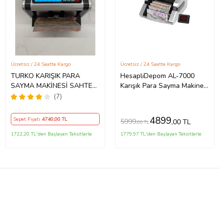
Ücretsiz / 24 Saatte Kargo
Ücretsiz / 24 Saatte Kargo
TURKO KARIŞIK PARA
HesapliDepom AL-7000
SAYMA MAKİNESİ SAHTE
Karışık Para Sayma Makinesi
PARA YAKALAMA +
– EUR / USD / GBP / TL
(7)
MÜŞTERİ EKRANI HEDİYELİ
Otomatik Sayım Cihazı
4899
Sepet Fiyatı
4740
,00 TL
5999
,00 TL
,00 TL
1722,20 TL'den Başlayan Taksitlerle
1779,97 TL'den Başlayan Taksitlerle