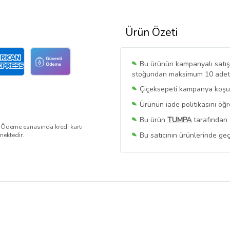
Ürün Özeti
Bu ürünün kampanyalı satışı 
stoğundan maksimum 10 adet sa
Çiçeksepeti kampanya koşull
Ürünün iade politikasını öğ
Bu ürün
TUMPA
tarafından 
. Ödeme esnasında kredi kartı
Bu satıcının ürünlerinde geç
mektedir.
Bu Satıcının
Tüm Ürünlerini
Ürün sayfasında gördüğünüz f
belirlenmektedir.