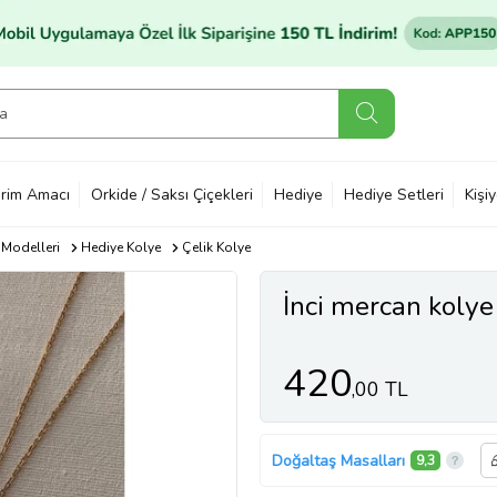
rim Amacı
Orkide / Saksı Çiçekleri
Hediye
Hediye Setleri
Kişi
 Modelleri
Hediye Kolye
Çelik Kolye
İnci mercan kolye 
420
,00 TL
Doğaltaş Masalları
9,3