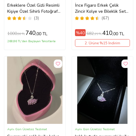
Erkeklere Özel Gizli Resimli
İnce Figaro Erkek Çelik
Kişiye Özel Sihirli Fotoğraf
Zincir Kolye ve Bileklik Set
Baskılı Çelik Yanan Kolye
4mm eck55s (Metal)
(3)
(67)
(Gümüş Gri)
740
410
%40
1000
682
,00 TL
,00 TL
,00 TL
,25 TL
268,86 TL'den Başlayan Taksitlerle
2. Ürüne %15 İndirim
Aynı Gün Ücretsiz Teslimat
Aynı Gün Ücretsiz Teslimat