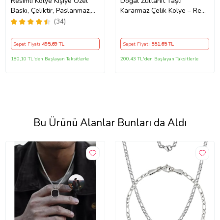
Resimli Kolye Kişiye Özel
Doğal Zultanit Taşlı
Baskı, Çeliktir, Paslanmaz,
Kararmaz Çelik Kolye – Renk
Kararmaz
Değiştiren Kadın Kolye
(34)
Sepet Fiyatı
495
,69 TL
Sepet Fiyatı
551
,65 TL
180,10 TL'den Başlayan Taksitlerle
200,43 TL'den Başlayan Taksitlerle
Bu Ürünü Alanlar Bunları da Aldı