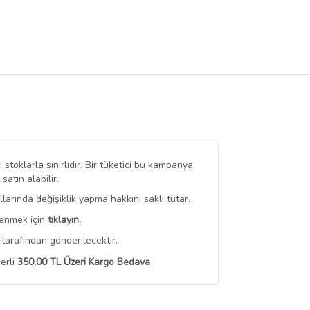
stoklarla sınırlıdır. Bir tüketici bu kampanya
tın alabilir.
arında değişiklik yapma hakkını saklı tutar.
renmek için
tıklayın.
tarafından gönderilecektir.
erli
350,00 TL Üzeri Kargo Bedava
 Görüntüle
iyat bilgileri, satıcı tarafından