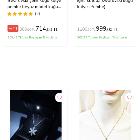
Swarovski çelik kuğu kolye
Işıklı kutuda swarovski kuğu
pembe beyaz model kuğu
kolye (Pembe)
kolye
(2)
714
999
%11
800
1100
,00 TL
,00 TL
,00 TL
,00 TL
259,42 TL'den Başlayan Taksitlerle
362,97 TL'den Başlayan Taksitlerle