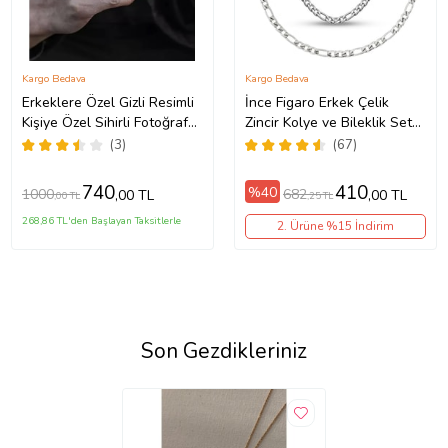
Kargo Bedava
Kargo Bedava
Erkeklere Özel Gizli Resimli
İnce Figaro Erkek Çelik
Kişiye Özel Sihirli Fotoğraf
Zincir Kolye ve Bileklik Set
Baskılı Çelik Yanan Kolye
4mm eck55s (Metal)
(3)
(67)
(Gümüş Gri)
740
410
%40
1000
682
,00 TL
,00 TL
,00 TL
,25 TL
268,86 TL'den Başlayan Taksitlerle
2. Ürüne %15 İndirim
Son Gezdikleriniz