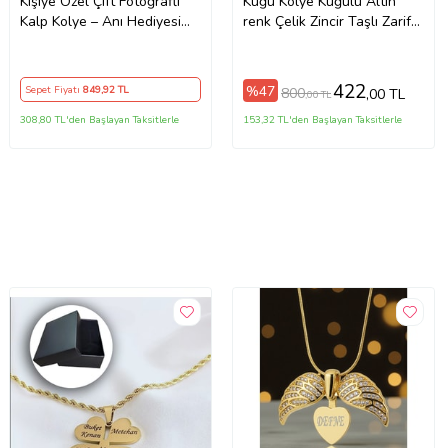
Kişiye Özel Çift Fotoğraflı
Kuğu Kolye Kuğulu Altın
Kalp Kolye – Anı Hediyesi
renk Çelik Zincir Taşlı Zarif
Açılır Kalp Kolye Altın Renk
Minimal Doğum Günü
Kolye Anı Kolyesi kalp kolye,
Hediyesi Hediyelik Aksesuar
açılır kolye
422
%47
Sepet Fiyatı
849
,92 TL
800
,00 TL
,00 TL
308,80 TL'den Başlayan Taksitlerle
153,32 TL'den Başlayan Taksitlerle