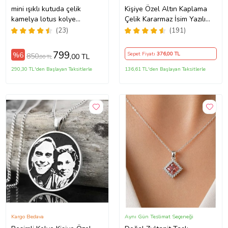
mini ışıklı kutuda çelik
Kişiye Özel Altın Kaplama
kamelya lotus kolye
Çelik Kararmaz İsim Yazılı
sevgililer günü yılbaşı
Yonca Kolye
(23)
(191)
doğum günü hediyesi
(Gümüş)
799
%6
Sepet Fiyatı
376
,00 TL
850
,00 TL
,00 TL
290,30 TL'den Başlayan Taksitlerle
136,61 TL'den Başlayan Taksitlerle
Kargo Bedava
Aynı Gün Teslimat Seçeneği