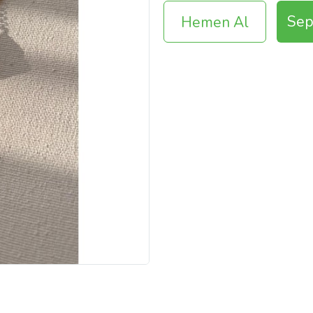
Sep
Hemen Al