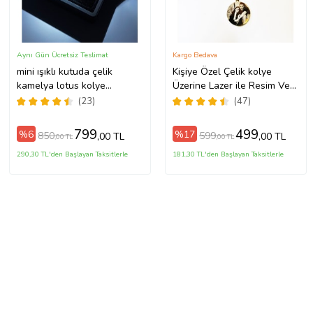
Aynı Gün Ücretsiz Teslimat
Kargo Bedava
mini ışıklı kutuda çelik
Kişiye Özel Çelik kolye
kamelya lotus kolye
Üzerine Lazer ile Resim Ve
sevgililer günü yılbaşı
İsim Yazma
(23)
(47)
doğum günü hediyesi
(Gümüş)
799
499
%6
%17
850
599
,00 TL
,00 TL
,00 TL
,00 TL
290,30 TL'den Başlayan Taksitlerle
181,30 TL'den Başlayan Taksitlerle