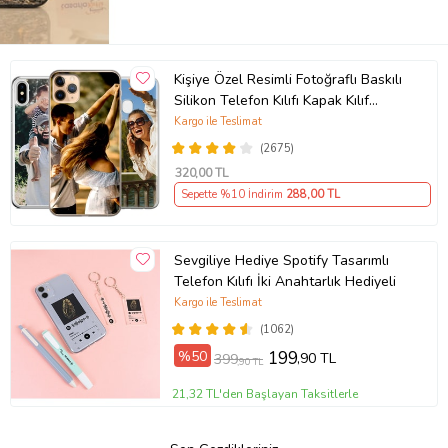
Kişiye Özel Resimli Fotoğraflı Baskılı
Silikon Telefon Kılıfı Kapak Kılıf
(Telefon Modelleri Açıklamada)
Kargo ile Teslimat
(2675)
320
,00 TL
Sepette %10 İndirim
288
,00 TL
Sevgiliye Hediye Spotify Tasarımlı
Telefon Kılıfı İki Anahtarlık Hediyeli
Kargo ile Teslimat
(1062)
%50
199
,90 TL
399
,90 TL
21,32 TL'den Başlayan Taksitlerle