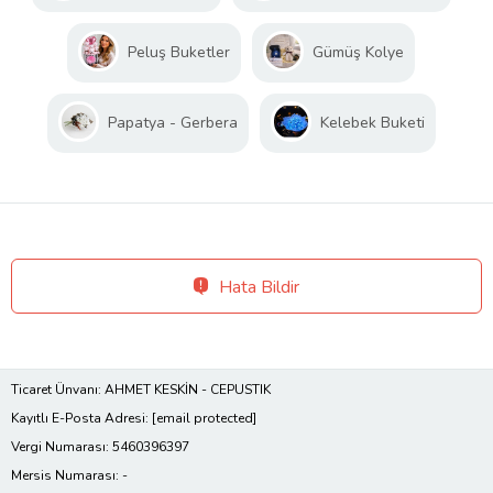
Peluş Buketler
Gümüş Kolye
Papatya - Gerbera
Kelebek Buketi
Hata Bildir
Ticaret Ünvanı: AHMET KESKİN - CEPUSTIK
Kayıtlı E-Posta Adresi:
[email protected]
Vergi Numarası: 5460396397
Mersis Numarası: -