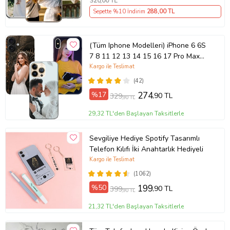
320
,00 TL
Sepette %10 İndirim
288
,00 TL
(Tüm Iphone Modelleri) iPhone 6 6S
7 8 11 12 13 14 15 16 17 Pro Max
Plus Mini Kişiye Özel Resimli
Kargo ile Teslimat
Fotoğraflı Kılıf
(42)
%17
274
,90 TL
329
,90 TL
29,32 TL'den Başlayan Taksitlerle
Sevgiliye Hediye Spotify Tasarımlı
Telefon Kılıfı İki Anahtarlık Hediyeli
Kargo ile Teslimat
(1062)
%50
199
,90 TL
399
,90 TL
21,32 TL'den Başlayan Taksitlerle