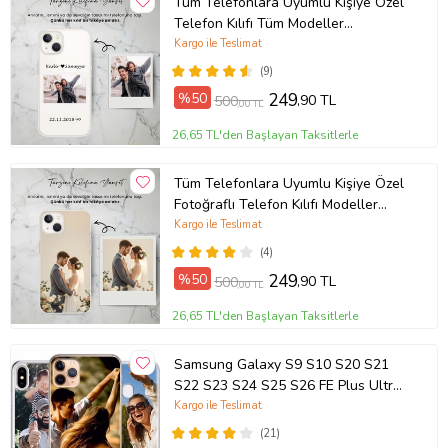
Tüm Telefonlara Uyumlu Kişiye Özel
Telefon Kılıfı Tüm Modeller
Açıklamada
Kargo ile Teslimat
(9)
%50
249
,90 TL
500
,00 TL
26,65 TL'den Başlayan Taksitlerle
Tüm Telefonlara Uyumlu Kişiye Özel
Fotoğraflı Telefon Kılıfı Modeller
Açıklamada
Kargo ile Teslimat
(4)
%50
249
,90 TL
500
,00 TL
26,65 TL'den Başlayan Taksitlerle
Samsung Galaxy S9 S10 S20 S21
S22 S23 S24 S25 S26 FE Plus Ultra
Kılıf Kişiye Özel Resimli Fotoğraflı
Kargo ile Teslimat
Silikon
(21)