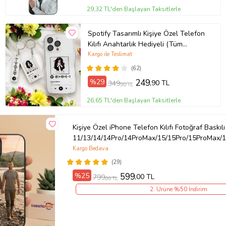
29,32 TL'den Başlayan Taksitlerle
Spotify Tasarımlı Kişiye Özel Telefon
Kılıfı Anahtarlık Hediyeli (Tüm
Telefon Kılıfları Mevcuttur.)
Kargo ile Teslimat
(62)
%29
249
,90 TL
349
,90 TL
26,65 TL'den Başlayan Taksitlerle
Kişiye Özel iPhone Telefon Kılıfı Fotoğraf Baskılı
11/13/14/14Pro/14ProMax/15/15Pro/15ProMax/1
Kargo Bedava
(29)
%25
599
,00 TL
799
,00 TL
2. Ürüne %50 İndirim