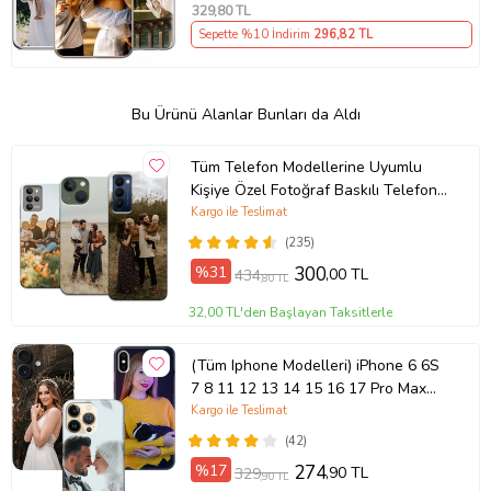
329
,80 TL
Sepette %10 İndirim
296
,82 TL
Bu Ürünü Alanlar Bunları da Aldı
Tüm Telefon Modellerine Uyumlu
Kişiye Özel Fotoğraf Baskılı Telefon
Kılıfı
Kargo ile Teslimat
(235)
%31
300
,00 TL
434
,80 TL
32,00 TL'den Başlayan Taksitlerle
(Tüm Iphone Modelleri) iPhone 6 6S
7 8 11 12 13 14 15 16 17 Pro Max
Plus Mini Kişiye Özel Resimli
Kargo ile Teslimat
Fotoğraflı Kılıf
(42)
%17
274
,90 TL
329
,90 TL