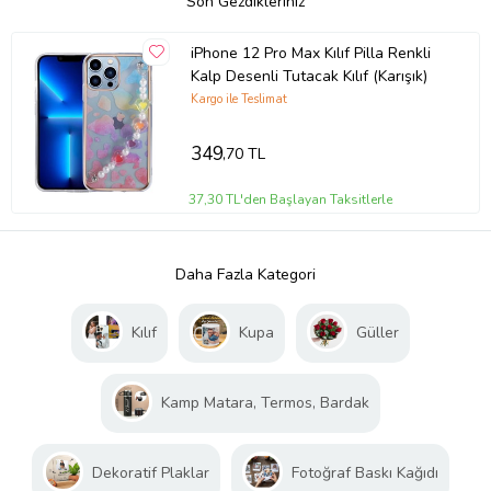
Son Gezdikleriniz
iPhone 12 Pro Max Kılıf Pilla Renkli
Kalp Desenli Tutacak Kılıf (Karışık)
Kargo ile Teslimat
349
,70 TL
37,30 TL'den Başlayan Taksitlerle
Daha Fazla Kategori
Kılıf
Kupa
Güller
Kamp Matara, Termos, Bardak
Dekoratif Plaklar
Fotoğraf Baskı Kağıdı