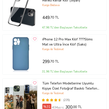
Renkli Kenar Kılıf (Siyah)
Kargo Bedava
449
,70 TL
47,96 TL'den Başlayan Taksitlerle
iPhone 12 Pro Max Kılıf ????Slims
Mat ve Ultra İnce Kılıf (Saks)
Kargo ile Teslimat
299
,70 TL
31,96 TL'den Başlayan Taksitlerle
Tüm Telefon Modellerine Uyumlu
Kişiye Özel Fotoğraf Baskılı Telefon
Kılıfı
Kargo ile Teslimat
(235)
%31
300
,00 TL
434
,80 TL