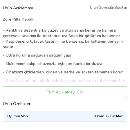
Ürün Açıklaması
Ürün Güvenliği Bilgileri
Zore Pilla Kapak
- Renkli ve desenli arka yüzey ve altın sarısı kenar ve kamera
çerçevesi tasarımı ile telefonunuza farklı bir görünüm kazandırır
- Kalp desenli tutacak tasarımı ile benzersiz bir kullanım deneyimi
sunar
- Ultra koruma sağlayan sağlam yapı
- Mükemmel kalıp, cihazınızla eşleşen harika bir dizayn
- Cihazınızı çiziklerden, kirden ve darbe ve şoktan tamamen korur
- Kapağı çıkarmadan bütün slotlara(yan tuşlar,şarj,kulaklik girişleri
vs) erişilebilir.
Tüm Açıklamayı Gör
- Harika kalıbıyla cihazınıza mükemmel uyar
- Uzun ömürlüdür, darbelere karşı maximum korur
Ürün Özellikleri
- Kolayca takip çıkartılabilir
Uyumlu Model
iPhone 12 Pro Max
- İçeriğinde sağlığa zararlı bir materyal bulunmamaktadır
8680436519783