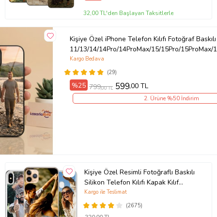
32,00 TL'den Başlayan Taksitlerle
Kişiye Özel iPhone Telefon Kılıfı Fotoğraf Baskılı
11/13/14/14Pro/14ProMax/15/15Pro/15ProMax/1
Kargo Bedava
(29)
%25
599
,00 TL
799
,00 TL
2. Ürüne %50 İndirim
Kişiye Özel Resimli Fotoğraflı Baskılı
Silikon Telefon Kılıfı Kapak Kılıf
(Telefon Modelleri Açıklamada)
Kargo ile Teslimat
(2675)