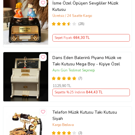
İsme Özel Öpüşen Sevgililer Müzik
Kutusu
Ücretsiz / 24 Saatte Kargo
(28)
Sepet Fiyatı
664
,30 TL
Dans Eden Balerinli Piyano Müzik ve
Takı Kutusu Mega Boy - Kişiye Özel
Aynı Gün Teslimat Seçeneği
(7)
1125
,90 TL
Sepette %25 İndirim
844
,43 TL
Telefon Müzik Kutusu Takı Kutusu
Siyah
Kargo Bedava
(3)