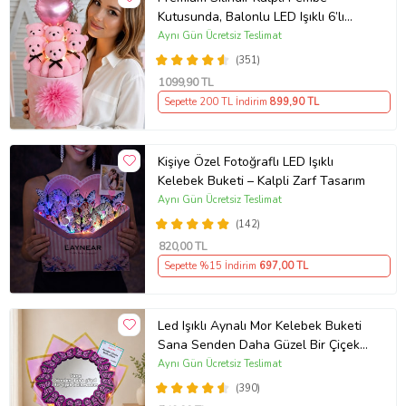
Kutusunda, Balonlu LED Işıklı 6’lı
Pembe Ayıcık Buketi Arkadaşa
Aynı Gün Ücretsiz Teslimat
Sevgiliye Hediye
(351)
1099
,90 TL
Sepette 200 TL İndirim
899
,90 TL
Kişiye Özel Fotoğraflı LED Işıklı
Kelebek Buketi – Kalpli Zarf Tasarım
Aynı Gün Ücretsiz Teslimat
(142)
820
,00 TL
Sepette %15 İndirim
697
,00 TL
Led Işıklı Aynalı Mor Kelebek Buketi
Sana Senden Daha Güzel Bir Çiçek
Bulamadım Ayna Buket Sevgiliye
Aynı Gün Ücretsiz Teslimat
Hediye
(390)