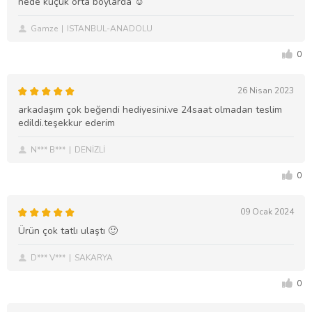
nede küçük orta boylarda ☺️
Gamze
ISTANBUL-ANADOLU
0
26 Nisan 2023
arkadaşım çok beğendi hediyesini.ve 24saat olmadan teslim
edildi.teşekkur ederim
N*** B***
DENİZLİ
0
09 Ocak 2024
Ürün çok tatlı ulaştı 🙂
D*** V***
SAKARYA
0