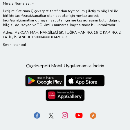
Mersis Numarası: -
İletişim: Satıcının Çiçeksepeti tarafından teyit edilmiş iletişim bilgileri ile
birlikte tacir/esnaf/sanatkar olan satıcılar için merkez adresi;
tacir/esnaf/sanatkar olmayan satıcılar için merkez adresinin bulunduğu il
bilgisi, ad, soyad ve T.C. kimlik numarası kayıt altında bulunmaktadır.
Adres: MERCAN MAH. NARGİLECİ SK. TUĞRA HAN NO: 16 İÇ KAPI NO: 2
FATİH/ İSTANBUL 1500046663/342/TUR
Şehir: İstanbul
Çiçeksepeti Mobil Uygulamamızı İndirin