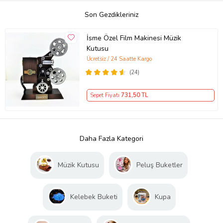
Son Gezdikleriniz
İsme Özel Film Makinesi Müzik
Kutusu
Ücretsiz / 24 Saatte Kargo
(24)
Sepet Fiyatı
731
,50 TL
Daha Fazla Kategori
Müzik Kutusu
Peluş Buketler
Kelebek Buketi
Kupa