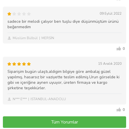
09 Eylül 2022
sadece bir melodi çalıyor ben tuşlu diye düşünmüştüm ürünü
beğenmedim
Müslüm Bülbül
MERSİN
0
15 Aralık 2020
Siparişim bugün ulaştı,aldigim bilgiye göre ambalaj güzel
yapılmış, hasarsız bir vaziyette teslim edilmiş.Urun görselde ki
gibi ve içeriğine aynen uyuyor, üreten firmaya ve kargo
şirketine teşekkürler.
N*** E***
ISTANBUL-ANADOLU
0
Tüm Yorumlar