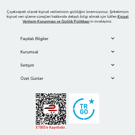
Çiçeksepeti olarak kişisel verilerinizin gizliliğini önemsiyoruz. Şirketimizin
kişisel veri işleme süreçleri hakkında detaylı bilgi almak için lütfen
Kişisel
Verilerin Korunması ve Gizlilik Politikası
’nı inceleyiniz.
Faydalı Bilgiler
Kurumsal
İletişim
Özel Günler