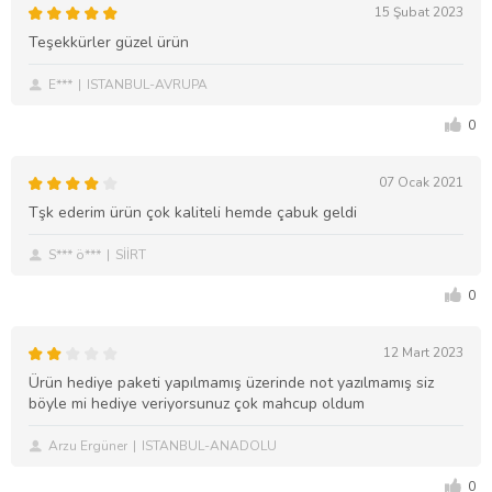
15 Şubat 2023
Teşekkürler güzel ürün
E***
ISTANBUL-AVRUPA
0
07 Ocak 2021
Tşk ederim ürün çok kaliteli hemde çabuk geldi
S*** ö***
SİİRT
0
12 Mart 2023
Ürün hediye paketi yapılmamış üzerinde not yazılmamış siz
böyle mi hediye veriyorsunuz çok mahcup oldum
Arzu Ergüner
ISTANBUL-ANADOLU
0