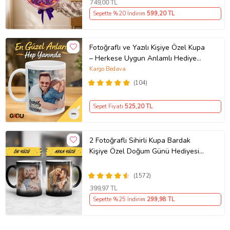
749
,00 TL
Sepette %20 İndirim
599
,20 TL
Fotoğraflı ve Yazılı Kişiye Özel Kupa
– Herkese Uygun Anlamlı Hediye
Porselen Baskılı Kupa (Beyaz)
Kargo Bedava
(104)
Sepet Fiyatı
525
,20 TL
2 Fotoğraflı Sihirli Kupa Bardak
Kişiye Özel Doğum Günü Hediyesi
Sevgiliye Hediye Anneye Babaya
Ablaya Abiye Kız Erkek Kardeşe
(1572)
Arkadaşa Resimli Günü Yıl Dönümü
399
,97 TL
Hediyesi
Sepette %25 İndirim
299
,98 TL