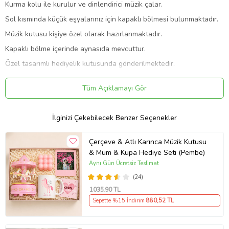
Kurma kolu ile kurulur ve dinlendirici müzik çalar.
Sol kısmında küçük eşyalarınız için kapaklı bölmesi bulunmaktadır.
Müzik kutusu kişiye özel olarak hazırlanmaktadır.
Kapaklı bölme içerinde aynasıda mevcuttur.
Özel tasarımlı hediyelik kutusunda gönderilmektedir.
Ürün Boyutları:
Tüm Açıklamayı Gör
21 cm yükseklik
16 cm genişlik
İlginizi Çekebilecek Benzer Seçenekler
6 cm derinlik
Ürün Kodu:
kc7816338
Çerçeve & Atlı Karınca Müzik Kutusu
& Mum & Kupa Hediye Seti (Pembe)
Aynı Gün Ücretsiz Teslimat
(24)
1035
,90 TL
Sepette %15 İndirim
880
,52 TL