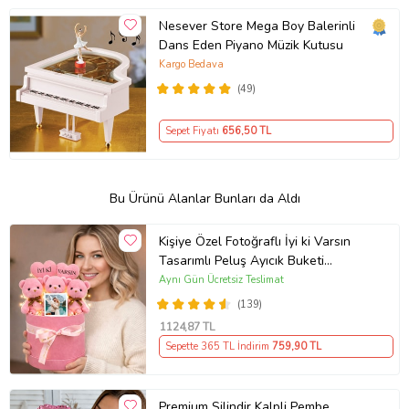
Nesever Store Mega Boy Balerinli
Dans Eden Piyano Müzik Kutusu
Kargo Bedava
(49)
Sepet Fiyatı
656
,50 TL
Bu Ürünü Alanlar Bunları da Aldı
Kişiye Özel Fotoğraflı İyi ki Varsın
Tasarımlı Peluş Ayıcık Buketi
(Pembe)
Aynı Gün Ücretsiz Teslimat
(139)
1124
,87 TL
Sepette 365 TL İndirim
759
,90 TL
Premium Silindir Kalpli Pembe