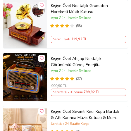
Kişiye Özel Nostaljik Gramafon
Hareketli Müzik Kutusu
Aynı Gün Ücretsiz Teslimat
(58)
Sepet Fiyatı
319
,92 TL
Kişiye Özel Ahşap Nostaljik
Görünümlü Güneş Enerjili
Bluetoothlu Ledli Radyo
Aynı Gün Ücretsiz Teslimat
(27)
999
,90 TL
Sepette %20 İndirim
799
,92 TL
Kişiye Özel Sevimli Kedi Kupa Bardak
& Atlı Karınca Müzik Kutusu & Mum
Hediye Kutusu
Ücretsiz / 24 Saatte Kargo