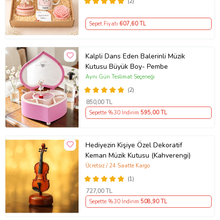
(2)
Sepet Fiyatı
607
,60 TL
Kalpli Dans Eden Balerinli Müzik
Kutusu Büyük Boy- Pembe
Aynı Gün Teslimat Seçeneği
(2)
850
,00 TL
Sepette %30 İndirim
595
,00 TL
Hediyezin Kişiye Özel Dekoratif
Keman Müzik Kutusu (Kahverengi)
Ücretsiz / 24 Saatte Kargo
(1)
727
,00 TL
Sepette %30 İndirim
508
,90 TL