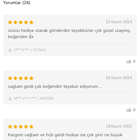
Yorumlar (24)
21 Kasım 2024
ürünü hediye olarak gönderdim teşekkürler çok güzel ulaşmış
beğendim 👍
H*** K***
KONYA
0
02 Kasım 2024
saglam geldi çok beğendim teşekür ediyorum ...
M*** e*** ı***
MERSİN
0
18 Kasım 2023
Kargom sağlam ve hızlı geldi hediye ise çok şirin ne büyük