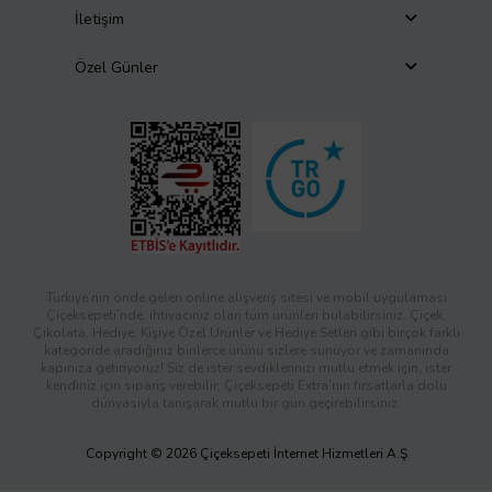
İletişim
Özel Günler
Türkiye’nin önde gelen online alışveriş sitesi ve mobil uygulaması
Çiçeksepeti’nde, ihtiyacınız olan tüm ürünleri bulabilirsiniz. Çiçek,
Çikolata, Hediye, Kişiye Özel Ürünler ve Hediye Setleri gibi birçok farklı
kategoride aradığınız binlerce ürünü sizlere sunuyor ve zamanında
kapınıza getiriyoruz! Siz de ister sevdiklerinizi mutlu etmek için, ister
kendiniz için sipariş verebilir; Çiçeksepeti Extra’nın fırsatlarla dolu
dünyasıyla tanışarak mutlu bir gün geçirebilirsiniz.
Copyright © 2026 Çiçeksepeti İnternet Hizmetleri A.Ş