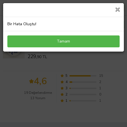
Bir Hata Oluştu!
İsme Özel Kapı Süsü İsimli Kasnak,Makrome
Tamam
Çember,Makrome İsimlik (Beyaz-Mavi)
Değerlendirmeleri
229,
90 TL
5
15
4,6
4
2
3
1
19 Değerlendirme
2
0
13 Yorum
1
1