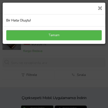
Bir Hata Oluştu!
İsme Özel Turbo Jet Işıklı Saatli Çakmak Çift Yön
Tamam
Baskı
750,0 TL
%7
699,
90 TL
Kargo Bedava
Filtrele
Sırala
Çiçeksepeti Mobil Uygulamamızı İndirin