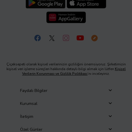
Çiçeksepeti olarak kişisel verilerinizin gizliliğini önemsiyoruz. Şirketimizin
kişisel veri işleme süreçleri hakkında detaylı bilgi almak için lütfen
Kişisel
Verilerin Korunması ve Gizlilik Politikası
’nı inceleyiniz.
Faydalı Bilgiler
Kurumsal
İletişim
Özel Günler