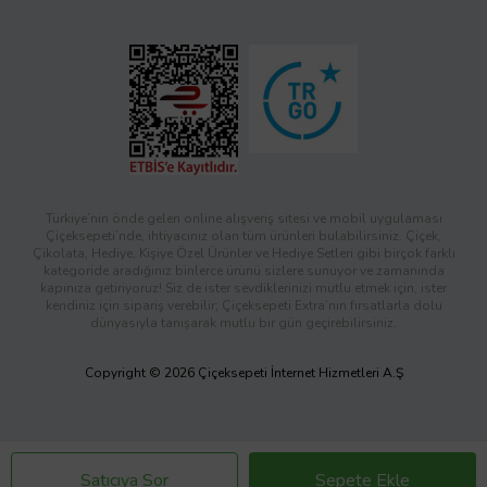
Türkiye’nin önde gelen online alışveriş sitesi ve mobil uygulaması
Çiçeksepeti’nde, ihtiyacınız olan tüm ürünleri bulabilirsiniz. Çiçek,
Çikolata, Hediye, Kişiye Özel Ürünler ve Hediye Setleri gibi birçok farklı
kategoride aradığınız binlerce ürünü sizlere sunuyor ve zamanında
kapınıza getiriyoruz! Siz de ister sevdiklerinizi mutlu etmek için, ister
kendiniz için sipariş verebilir; Çiçeksepeti Extra’nın fırsatlarla dolu
dünyasıyla tanışarak mutlu bir gün geçirebilirsiniz.
Copyright © 2026 Çiçeksepeti İnternet Hizmetleri A.Ş
Satıcıya Sor
Sepete Ekle