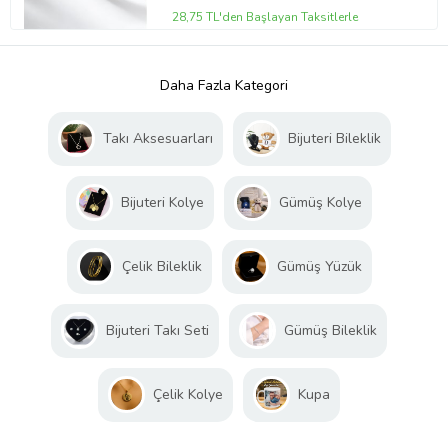
28,75 TL'den Başlayan Taksitlerle
Daha Fazla Kategori
Takı Aksesuarları
Bijuteri Bileklik
Bijuteri Kolye
Gümüş Kolye
Çelik Bileklik
Gümüş Yüzük
Bijuteri Takı Seti
Gümüş Bileklik
Çelik Kolye
Kupa