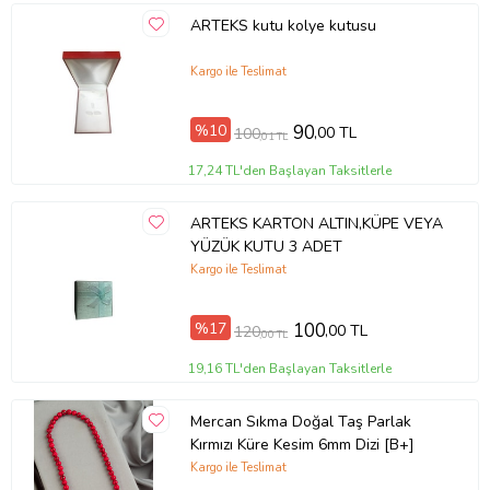
ARTEKS kutu kolye kutusu
Kargo ile Teslimat
%10
90
,00 TL
100
,01 TL
17,24 TL'den Başlayan Taksitlerle
ARTEKS KARTON ALTIN,KÜPE VEYA
YÜZÜK KUTU 3 ADET
Kargo ile Teslimat
%17
100
,00 TL
120
,00 TL
19,16 TL'den Başlayan Taksitlerle
Mercan Sıkma Doğal Taş Parlak
Kırmızı Küre Kesim 6mm Dizi [B+]
Kargo ile Teslimat