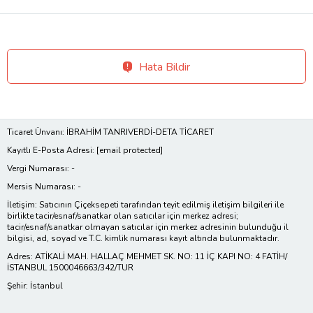
Hata Bildir
Ticaret Ünvanı: İBRAHİM TANRIVERDİ-DETA TİCARET
Kayıtlı E-Posta Adresi:
[email protected]
Vergi Numarası: -
Mersis Numarası: -
İletişim: Satıcının Çiçeksepeti tarafından teyit edilmiş iletişim bilgileri ile
birlikte tacir/esnaf/sanatkar olan satıcılar için merkez adresi;
tacir/esnaf/sanatkar olmayan satıcılar için merkez adresinin bulunduğu il
bilgisi, ad, soyad ve T.C. kimlik numarası kayıt altında bulunmaktadır.
Adres: ATİKALİ MAH. HALLAÇ MEHMET SK. NO: 11 İÇ KAPI NO: 4 FATİH/
İSTANBUL 1500046663/342/TUR
Şehir: İstanbul