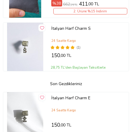
%38
411
,00 TL
662
,25 TL
2. Ürüne %15 İndirim
İtalyan Harf Charm S
24 Saatte Kargo
(1)
150
,00 TL
28,75 TL'den Başlayan Taksitlerle
Son Gezdikleriniz
İtalyan Harf Charm E
24 Saatte Kargo
150
,00 TL