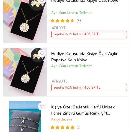
Hediye Kutusunda Kişiye Özel Kolye
Aynı Gün Ücretsiz Teslimat
(77)
476
,90 TL
Sepette %15 İndirim
405
,37 TL
Hediye Kutusunda Kişiye Özel Açılır
Papatya Kalp Kolye
Aynı Gün Ücretsiz Teslimat
476
,90 TL
Sepette %15 İndirim
405
,37 TL
Kişiye Özel Sallantılı Harfli Unisex
Forse Zincirli Gümüş Renk Çift
Bilekliği eck09c (Metal)
Kargo Bedava
(5)