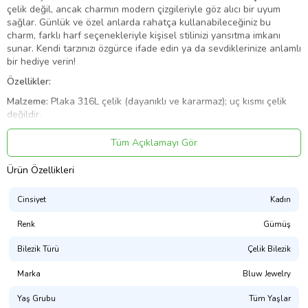
çelik değil, ancak charmın modern çizgileriyle göz alıcı bir uyum
sağlar. Günlük ve özel anlarda rahatça kullanabileceğiniz bu
charm, farklı harf seçenekleriyle kişisel stilinizi yansıtma imkanı
sunar. Kendi tarzınızı özgürce ifade edin ya da sevdiklerinize anlamlı
bir hediye verin!
Özellikler:
Malzeme:
Plaka 316L çelik (dayanıklı ve kararmaz); uç kısmı çelik
değildir.
Tasarım:
Sallantılı İtalyan harf charm – şık ve modern bir görünüm
sunar.
Tüm Açıklamayı Gör
Kullanım:
Günlük ve özel anlarda tarzınıza zarif bir dokunuş ekler.
Kişiselleştirilebilirlik:
Farklı harf seçenekleriyle kişisel bir stil
Ürün Özellikleri
yaratma imkanı.
Ürün Kodu:
kcm4126764
Cinsiyet
Kadın
Renk
Gümüş
Bilezik Türü
Çelik Bilezik
Marka
Bluw Jewelry
Yaş Grubu
Tüm Yaşlar