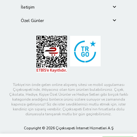
İletişim
Özel Günler
Türkiye’nin önde gelen online alışveriş sitesi ve mobil uygulaması
Çiçeksepeti’nde, ihtiyacınız olan tüm ürünleri bulabilirsiniz. Çiçek,
Çikolata, Hediye, Kişiye Özel Ürünler ve Hediye Setleri gibi birçok farklı
kategoride aradığınız binlerce ürünü sizlere sunuyor ve zamanında
kapınıza getiriyoruz! Siz de ister sevdiklerinizi mutlu etmek için, ister
kendiniz için sipariş verebilir; Çiçeksepeti Extra’nın fırsatlarla dolu
dünyasıyla tanışarak mutlu bir gün geçirebilirsiniz.
Copyright © 2026 Çiçeksepeti İnternet Hizmetleri A.Ş