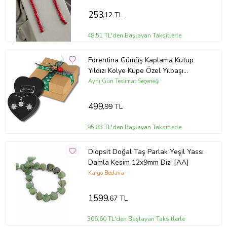
253
,12 TL
48,51 TL'den Başlayan Taksitlerle
Forentina Gümüş Kaplama Kutup
Yıldızı Kolye Küpe Özel Yılbaşı
Kutusunda Hediye Set PS3307
Aynı Gün Teslimat Seçeneği
499
,99 TL
95,83 TL'den Başlayan Taksitlerle
Diopsit Doğal Taş Parlak Yeşil Yassı
Damla Kesim 12x9mm Dizi [AA]
Kargo Bedava
1599
,67 TL
306,60 TL'den Başlayan Taksitlerle