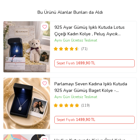
Bu Ürünü Alanlar Bunları da Aldı
925 Ayar Gümüş Işıklı Kutuda Lotus
Çiçeği Kadın Kolye , Peluş Ayıcık
Anahtarlık Marteniçka Bileklik,
Aynı Gün Ücretsiz Teslimat
Polaroid Fotoğraf Hediye
(71)
Sepet Fiyatı
1699
,90 TL
Parlamayı Seven Kadına Işıklı Kutuda
925 Ayar Gümüş Baget Kolye -
Kişiye Özel Fotoğraf Hediye
Aynı Gün Ücretsiz Teslimat
(119)
Sepet Fiyatı
1499
,90 TL