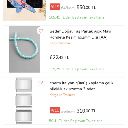
%15
550
,00 TL
649
,90 TL
105,41 TL'den Başlayan Taksitlerle
Sedef Doğal Taş Parlak Açık Mavi
Rondela Kesim 6x2mm Dizi [AA]
Kargo Bedava
622
,42 TL
119,29 TL'den Başlayan Taksitlerle
charm italyan gümüş kaplama çelik
bileklik ek uzatma 3 adet
Kargo ile Teslimat
%11
310
,00 TL
350
,00 TL
59,41 TL'den Başlayan Taksitlerle