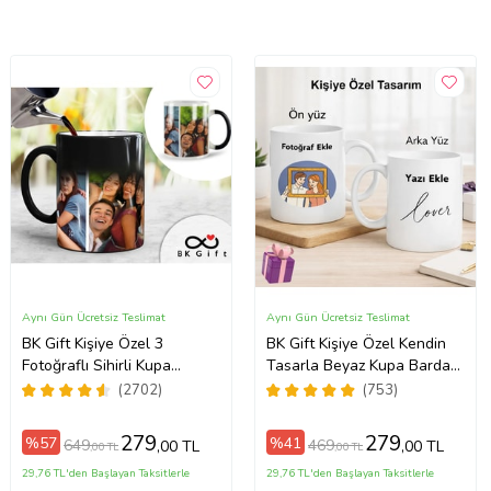
Aynı Gün Ücretsiz Teslimat
Aynı Gün Ücretsiz Teslimat
BK Gift Kişiye Özel 3
BK Gift Kişiye Özel Kendin
Fotoğraflı Sihirli Kupa
Tasarla Beyaz Kupa Bardak,
Bardak, Arkadaşa Hediye,
Sevgiliye Hediye, Arkadaşa
(2702)
(753)
Sevgiliye Hediye
Hediye, Doğum Günü
Hediyesi
279
279
%57
%41
649
469
,00 TL
,00 TL
,00 TL
,00 TL
29,76 TL'den Başlayan Taksitlerle
29,76 TL'den Başlayan Taksitlerle