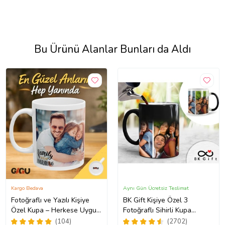
Bu Ürünü Alanlar Bunları da Aldı
Kargo Bedava
Aynı Gün Ücretsiz Teslimat
Fotoğraflı ve Yazılı Kişiye
BK Gift Kişiye Özel 3
Özel Kupa – Herkese Uygun
Fotoğraflı Sihirli Kupa
Anlamlı Hediye Porselen
Bardak, Arkadaşa Hediye,
(104)
(2702)