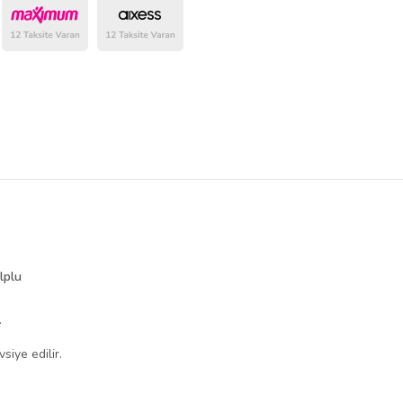
lplu
.
siye edilir.