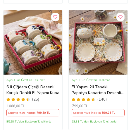
Aynı Gün Ücretsiz Teslimat
Aynı Gün Ücretsiz Teslimat
6 li Çiğdem Çiçeği Desenli
El Yapımı 2li Tabaklı
Karışık Renkli El Yapımı Kupa
Papatya Kabartma Desenli
Beren Kupa - Seviyor
(25)
(140)
Sevmiyor
1066
,00 TL
799
,00 TL
Sepette %25 İndirim
799
,50 TL
Sepette %25 İndirim
599
,25 TL
85,28 TL'den Başlayan Taksitlerle
63,91 TL'den Başlayan Taksitlerle