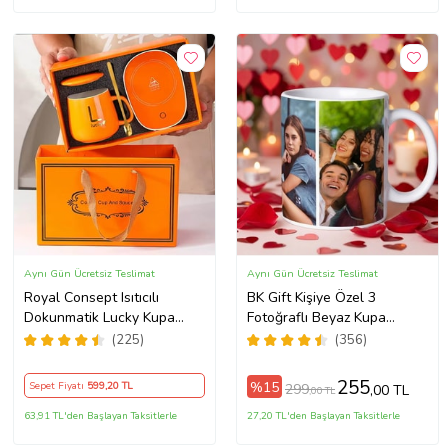
Aynı Gün Ücretsiz Teslimat
Aynı Gün Ücretsiz Teslimat
Royal Consept Isıtıcılı
BK Gift Kişiye Özel 3
Dokunmatik Lucky Kupa
Fotoğraflı Beyaz Kupa
Bardak Seti
Bardak, Sevgiliye Hediye,
(225)
(356)
Arkadaşa Hediye
255
%15
Sepet Fiyatı
599
,20 TL
299
,00 TL
,00 TL
63,91 TL'den Başlayan Taksitlerle
27,20 TL'den Başlayan Taksitlerle