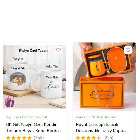
Aynı Gün Ücretsiz Teslimat
Aynı Gün Ücretsiz Teslimat
BK Gift Kişiye Özel Kendin
Royal Consept Isıtıcılı
Tasarla Beyaz Kupa Bardak,
Dokunmatik Lucky Kupa
Sevgiliye Hediye, Arkadaşa
Bardak Seti
(753)
(225)