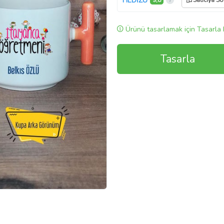
HEDİZU
9,8
Satıcıya So
Ürünü tasarlamak için Tasarla 
Tasarla