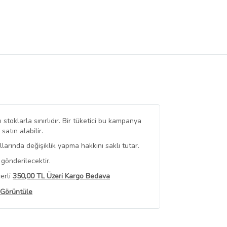
stoklarla sınırlıdır. Bir tüketici bu kampanya
tın alabilir.
arında değişiklik yapma hakkını saklı tutar.
gönderilecektir.
erli
350,00 TL Üzeri Kargo Bedava
 Görüntüle
iyat bilgileri, satıcı tarafından