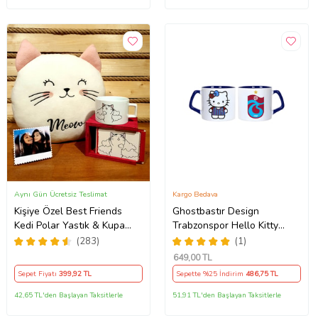
Aynı Gün Ücretsiz Teslimat
Kargo Bedava
Kişiye Özel Best Friends
Ghostbastır Design
Kedi Polar Yastık & Kupa
Trabzonspor Hello Kitty
Arkadaşa Hediye
Kupa Bardak Tek Adet 089
(283)
(1)
649
,00 TL
Sepet Fiyatı
399
,92 TL
Sepette %25 İndirim
486
,75 TL
42,65 TL'den Başlayan Taksitlerle
51,91 TL'den Başlayan Taksitlerle