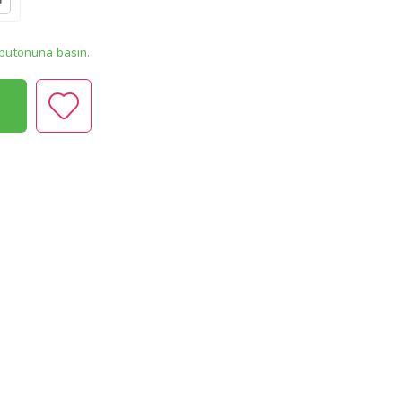
r
butonuna basın.