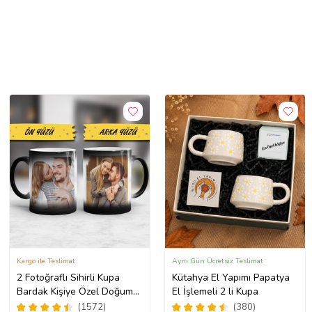
Kargo ile Teslimat
Aynı Gün Ücretsiz Teslimat
2 Fotoğraflı Sihirli Kupa
Kütahya El Yapımı Papatya
Bardak Kişiye Özel Doğum
El İşlemeli 2 li Kupa
Günü Hediyesi Sevgiliye
(1572)
(380)