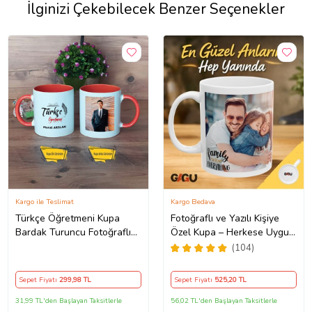
İlginizi Çekebilecek Benzer Seçenekler
Kargo ile Teslimat
Kargo Bedava
Türkçe Öğretmeni Kupa
Fotoğraflı ve Yazılı Kişiye
Bardak Turuncu Fotoğraflı
Özel Kupa – Herkese Uygun
Öğretmenler Günü Hediyesi
Anlamlı Hediye Porselen
(104)
Baskılı Kupa (Beyaz)
Sepet Fiyatı
299
,98 TL
Sepet Fiyatı
525
,20 TL
31,99 TL'den Başlayan Taksitlerle
56,02 TL'den Başlayan Taksitlerle