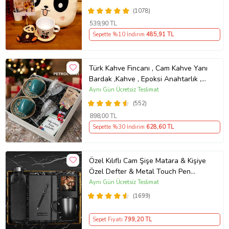
(1078)
539
,90 TL
Sepette %10 İndirim
485
,91 TL
Türk Kahve Fincanı , Cam Kahve Yanı
Bardak ,Kahve , Epoksi Anahtarlık ,
Kahvesever Hediye Seti AYN34
Aynı Gün Ücretsiz Teslimat
KŞSL
(552)
898
,00 TL
Sepette %30 İndirim
628
,60 TL
Özel Kılıflı Cam Şişe Matara & Kişiye
Özel Defter & Metal Touch Pen
Kalem & Fotoğraf Çerçevesi & Siyah
Aynı Gün Ücretsiz Teslimat
Kupa Hediye Seti
(1699)
Sepet Fiyatı
799
,20 TL