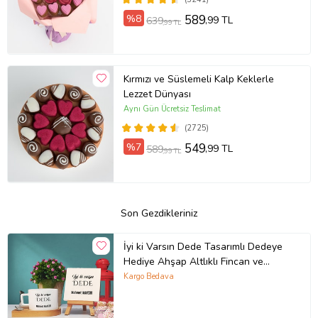
%8
589
,99 TL
639
,99 TL
Kırmızı ve Süslemeli Kalp Keklerle
Lezzet Dünyası
Aynı Gün Ücretsiz Teslimat
(2725)
%7
549
,99 TL
589
,99 TL
Son Gezdikleriniz
İyi ki Varsın Dede Tasarımlı Dedeye
Hediye Ahşap Altlıklı Fincan ve
Dekoratif Taş Baskı Hediye Seti
Kargo Bedava