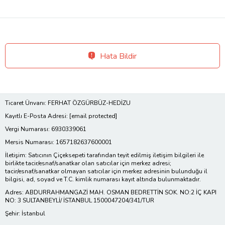
Hata Bildir
Ticaret Ünvanı: FERHAT ÖZGÜRBÜZ-HEDİZU
Kayıtlı E-Posta Adresi:
[email protected]
Vergi Numarası: 6930339061
Mersis Numarası: 1657182637600001
İletişim: Satıcının Çiçeksepeti tarafından teyit edilmiş iletişim bilgileri ile
birlikte tacir/esnaf/sanatkar olan satıcılar için merkez adresi;
tacir/esnaf/sanatkar olmayan satıcılar için merkez adresinin bulunduğu il
bilgisi, ad, soyad ve T.C. kimlik numarası kayıt altında bulunmaktadır.
Adres: ABDURRAHMANGAZİ MAH. OSMAN BEDRETTİN SOK. NO:2 İÇ KAPI
NO: 3 SULTANBEYLİ/ İSTANBUL 1500047204/341/TUR
Şehir: İstanbul