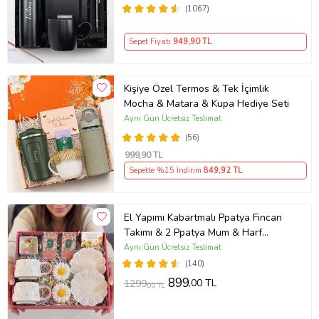
(1067)
Sepet Fiyatı
949
,90 TL
Kişiye Özel Termos & Tek İçimlik
Mocha & Matara & Kupa Hediye Seti
Aynı Gün Ücretsiz Teslimat
(56)
999
,90 TL
Sepette %15 İndirim
849
,92 TL
El Yapımı Kabartmalı Ppatya Fincan
Takımı & 2 Ppatya Mum & Harf
Anahtarlık & Kokulu Mendil Hediye
Aynı Gün Ücretsiz Teslimat
Seti-
(140)
899
,00 TL
1299
,00 TL