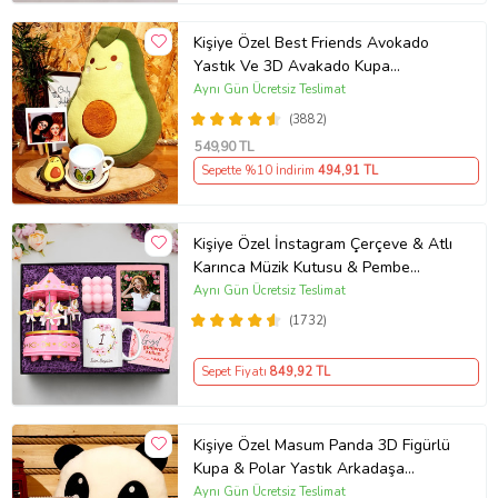
Kişiye Özel Best Friends Avokado
Yastık Ve 3D Avakado Kupa
Arkadaşa Hediye
Aynı Gün Ücretsiz Teslimat
(3882)
549
,90 TL
Sepette %10 İndirim
494
,91 TL
Kişiye Özel İnstagram Çerçeve & Atlı
Karınca Müzik Kutusu & Pembe
Bubble Mum & Kupa Hediye Seti
Aynı Gün Ücretsiz Teslimat
(1732)
Sepet Fiyatı
849
,92 TL
Kişiye Özel Masum Panda 3D Figürlü
Kupa & Polar Yastık Arkadaşa
Hediye
Aynı Gün Ücretsiz Teslimat