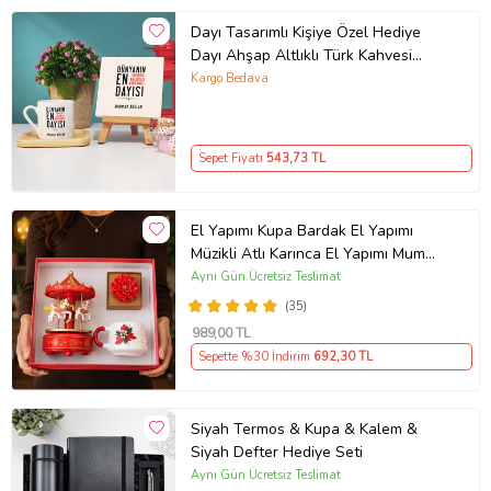
Dayı Tasarımlı Kişiye Özel Hediye
Dayı Ahşap Altlıklı Türk Kahvesi
Fincanı ve Dekoratif Taş Baskı
Kargo Bedava
Sepet Fiyatı
543
,73 TL
El Yapımı Kupa Bardak El Yapımı
Müzikli Atlı Karınca El Yapımı Mum
AYN34
Aynı Gün Ücretsiz Teslimat
(35)
989
,00 TL
Sepette %30 İndirim
692
,30 TL
Siyah Termos & Kupa & Kalem &
Siyah Defter Hediye Seti
Aynı Gün Ücretsiz Teslimat