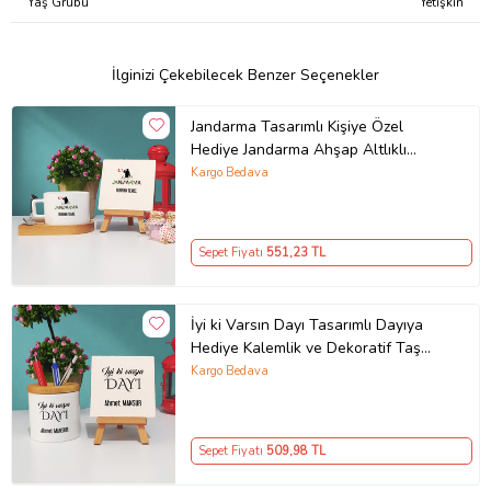
Yaş Grubu
Yetişkin
İlginizi Çekebilecek Benzer Seçenekler
Jandarma Tasarımlı Kişiye Özel
Hediye Jandarma Ahşap Altlıklı
Fincan ve Dekoratif Taş Baskı
Kargo Bedava
Hediye Seti
Sepet Fiyatı
551
,23 TL
İyi ki Varsın Dayı Tasarımlı Dayıya
Hediye Kalemlik ve Dekoratif Taş
Baskı Hediye Seti
Kargo Bedava
Sepet Fiyatı
509
,98 TL