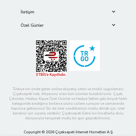
İletişim
Özel Günler
Türkiye’nin önde gelen online alışveriş sitesi ve mobil uygulaması
Çiçeksepeti’nde, ihtiyacınız olan tüm ürünleri bulabilirsiniz. Çiçek,
Çikolata, Hediye, Kişiye Özel Ürünler ve Hediye Setleri gibi birçok farklı
kategoride aradığınız binlerce ürünü sizlere sunuyor ve zamanında
kapınıza getiriyoruz! Siz de ister sevdiklerinizi mutlu etmek için, ister
kendiniz için sipariş verebilir; Çiçeksepeti Extra’nın fırsatlarla dolu
dünyasıyla tanışarak mutlu bir gün geçirebilirsiniz.
Copyright © 2026 Çiçeksepeti İnternet Hizmetleri A.Ş