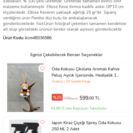
özellikleri; % 100 yerli üretimdir. Üretimde tamamen birinci sınıf
malzeme kullanılmıştır. Elbise Kese Kırmızı kadife askılı 18*10 cm
ölçülerdedir. Elbise Kesenin yaklaşık ağırlığı 25 gr'dır. Sipariş
verdiğiniz ürün Pembe düz kutu ile ambalajlanarak
gönderilicektedir. Not:Ürün fotoğraf çekimleri tamamen kendimize
ait olup görseldeki ürünün birebir olarak aynısını gönderilicektir.
Ürün Kodu:
kcm48336586
İlginizi Çekebilecek Benzer Seçenekler
Oda Kokusu Çikolata Aromalı Kahve
Peluş Ayıcık İçerisinde, Hediyelik 15
ML Kalıcı Koku Oda Kokusu
Ücretsiz / 24 Saatte Kargo
(Kahverengi)
%25
599
,00 TL
799
,00 TL
63,89 TL'den Başlayan Taksitlerle
Japon Kiraz Çiçeği Sprey Oda Kokusu
250 Ml, 2 Adet