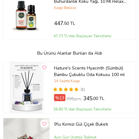
Buhurdanlık Koku Yağı, 10 Ml Relax
Yağı Hediyeli
Kargo Bedava
447
,50 TL
47,73 TL'den Başlayan Taksitlerle
Bu Ürünü Alanlar Bunları da Aldı
Nature's Scents Hyacinth (Sümbül)
Bambu Çubuklu Oda Kokusu 100 ml
24 Saatte Kargo
(1)
%13
345
,00 TL
395
,00 TL
36,80 TL'den Başlayan Taksitlerle
9'lu Kırmızı Gül Çiçek Buketi
Aynı Gün Ücretsiz Teslimat