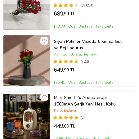
(37054)
689
,99 TL
143,74 TL'den Başlayan Taksitlerle
Siyah Polimer Vazoda 5 Kırmızı Gül
ve Bej Lagurus
Aynı Gün Ücretsiz Teslimat
(722)
649
,99 TL
135,41 TL'den Başlayan Taksitlerle
Mioji Smell 2x Aromaterapi
1500mAh Şarjlı Yeni Nesil Koku
Makinesi+Hilton (Beyaz)
Kargo Bedava
(2)
449
,00 TL
47,89 TL'den Başlayan Taksitlerle