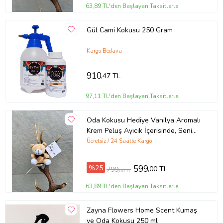
63,89 TL'den Başlayan Taksitlerle
Gül Cami Kokusu 250 Gram
Kargo Bedava
910
,47 TL
97,11 TL'den Başlayan Taksitlerle
Oda Kokusu Hediye Vanilya Aromalı
Krem Peluş Ayıcık İçerisinde, Seni
Seviyorum Kartlı Hediyelik 15 ML
Ücretsiz / 24 Saatte Kargo
Kalıcı Koku
%25
599
,00 TL
799
,00 TL
63,89 TL'den Başlayan Taksitlerle
Zayna Flowers Home Scent Kumaş
ve Oda Kokusu 250 ml