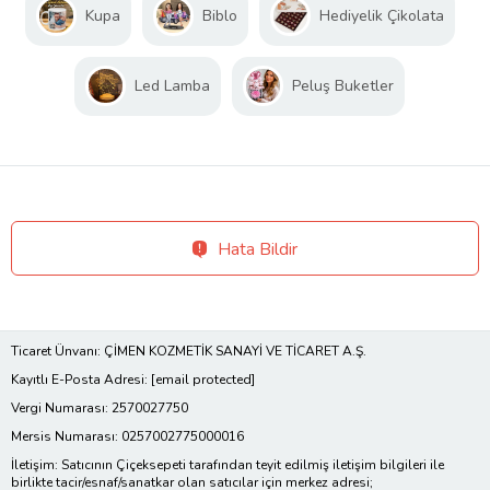
Kupa
Biblo
Hediyelik Çikolata
Led Lamba
Peluş Buketler
Hata Bildir
Ticaret Ünvanı: ÇİMEN KOZMETİK SANAYİ VE TİCARET A.Ş.
Kayıtlı E-Posta Adresi:
[email protected]
Vergi Numarası: 2570027750
Mersis Numarası: 0257002775000016
İletişim: Satıcının Çiçeksepeti tarafından teyit edilmiş iletişim bilgileri ile
birlikte tacir/esnaf/sanatkar olan satıcılar için merkez adresi;