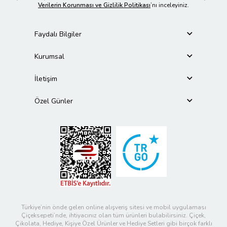
Verilerin Korunması ve Gizlilik Politikası
’nı inceleyiniz.
Faydalı Bilgiler
Kurumsal
İletişim
Özel Günler
Türkiye’nin önde gelen online alışveriş sitesi ve mobil uygulaması
Çiçeksepeti’nde, ihtiyacınız olan tüm ürünleri bulabilirsiniz. Çiçek,
Çikolata, Hediye, Kişiye Özel Ürünler ve Hediye Setleri gibi birçok farklı