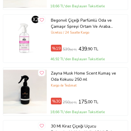
18,66 TL'den Başlayan Taksitlerle
Begonvil Çiçeği Parfümlü Oda ve
Çamaşır Spreyi Ortam Ve Araba
Kokusu Spreyi 250ml x 2
Ücretsiz / 24 Saatte Kargo
%19
439
,90 TL
539
,90 TL
46,92 TL'den Başlayan Taksitlerle
Zayna Musk Home Scent Kumaş ve
Oda Kokusu 250 ml
Kargo ile Teslimat
%30
175
,00 TL
250
,00 TL
18,66 TL'den Başlayan Taksitlerle
30 Ml Kiraz Çiçeği Uçucu