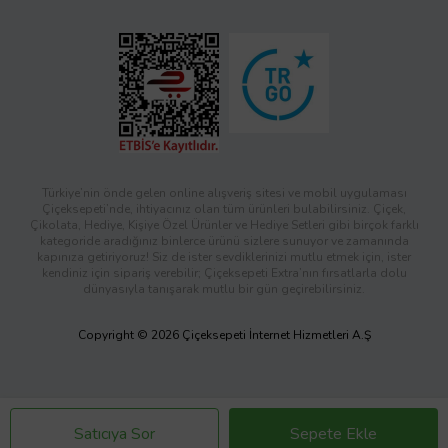
Türkiye’nin önde gelen online alışveriş sitesi ve mobil uygulaması
Çiçeksepeti’nde, ihtiyacınız olan tüm ürünleri bulabilirsiniz. Çiçek,
Çikolata, Hediye, Kişiye Özel Ürünler ve Hediye Setleri gibi birçok farklı
kategoride aradığınız binlerce ürünü sizlere sunuyor ve zamanında
kapınıza getiriyoruz! Siz de ister sevdiklerinizi mutlu etmek için, ister
kendiniz için sipariş verebilir; Çiçeksepeti Extra’nın fırsatlarla dolu
dünyasıyla tanışarak mutlu bir gün geçirebilirsiniz.
Copyright © 2026 Çiçeksepeti İnternet Hizmetleri A.Ş
Satıcıya Sor
Sepete Ekle