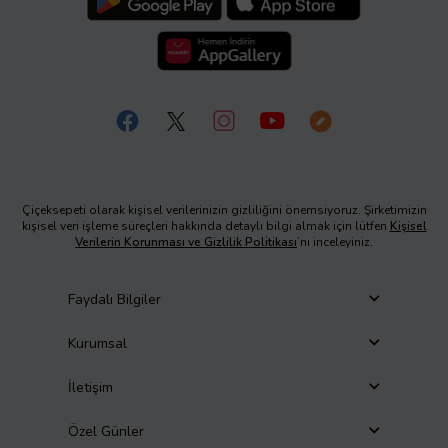
Çiçeksepeti olarak kişisel verilerinizin gizliliğini önemsiyoruz. Şirketimizin
kişisel veri işleme süreçleri hakkında detaylı bilgi almak için lütfen
Kişisel
Verilerin Korunması ve Gizlilik Politikası
’nı inceleyiniz.
Faydalı Bilgiler
Kurumsal
İletişim
Özel Günler