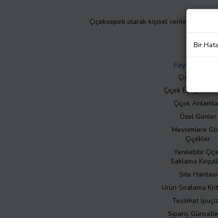
Çiçeksepeti olarak kişisel verilerinizin giz
Bir Hat
Faydalı Bilgil
Çiçek Bakımı
Çiçek Eşliğinde N
Çiçek Anlamla
Özel Günler
Mevsimlere Gö
Çiçekler
Yenilebilir Çiç
Saklama Koşull
Site Haritası
Ürün Sıralama Krit
Teslimat İpuçla
Sipariş Güncell