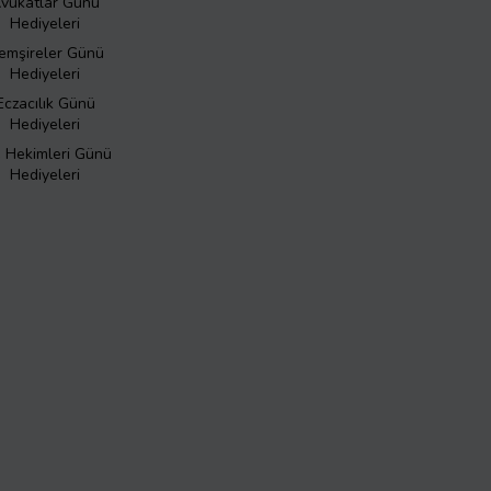
vukatlar Günü
Hediyeleri
emşireler Günü
Hediyeleri
Eczacılık Günü
Hediyeleri
ş Hekimleri Günü
Hediyeleri