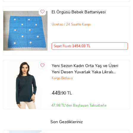
El Örgüsü Bebek Battaniyesi
Ücretsiz / 24 Saatte Kargo
Sepet Fiyatı
1454
,03 TL
Yeni Sezon Kadın Orta Yaş ve Üzeri
Yeni Desen Yuvarlak Yaka Likralı
Anne Penye Bluz 30530 (Zümrüt
Kargo Bedava
Yeşili)
449
,90 TL
47,98 TL'den Başlayan Taksitlerle
Son Gezdikleriniz