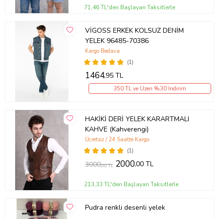
71,46 TL'den Başlayan Taksitlerle
VİGOSS ERKEK KOLSUZ DENİM
YELEK 96485-70386
Kargo Bedava
(1)
1464
,95 TL
350 TL ve Üzeri %30 İndirim
HAKİKİ DERİ YELEK KARARTMALI
KAHVE (Kahverengi)
Ücretsiz / 24 Saatte Kargo
(1)
2000
,00 TL
3000
,00 TL
213,33 TL'den Başlayan Taksitlerle
Pudra renkli desenli yelek