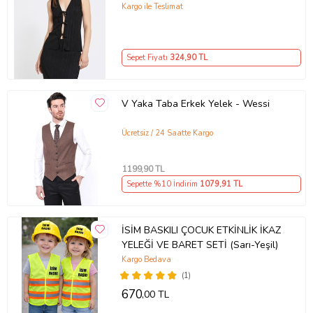
Kargo ile Teslimat
Sepet Fiyatı
324
,90 TL
V Yaka Taba Erkek Yelek - Wessi
Ücretsiz / 24 Saatte Kargo
1199
,90 TL
Sepette %10 İndirim
1079
,91 TL
İSİM BASKILI ÇOCUK ETKİNLİK İKAZ
YELEĞİ VE BARET SETİ (Sarı-Yeşil)
Kargo Bedava
(1)
670
,00 TL