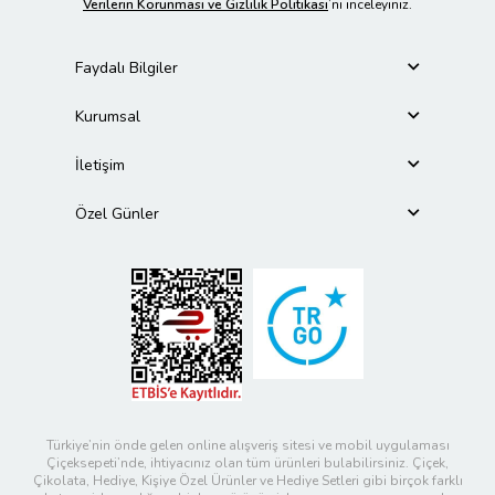
Verilerin Korunması ve Gizlilik Politikası
’nı inceleyiniz.
Faydalı Bilgiler
Kurumsal
İletişim
Özel Günler
Türkiye’nin önde gelen online alışveriş sitesi ve mobil uygulaması
Çiçeksepeti’nde, ihtiyacınız olan tüm ürünleri bulabilirsiniz. Çiçek,
Çikolata, Hediye, Kişiye Özel Ürünler ve Hediye Setleri gibi birçok farklı