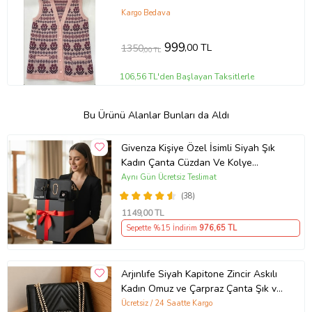
Kargo Bedava
999
,00 TL
1350
,00 TL
106,56 TL'den Başlayan Taksitlerle
Bu Ürünü Alanlar Bunları da Aldı
Givenza Kişiye Özel İsimli Siyah Şık
Kadın Çanta Cüzdan Ve Kolye
Hediyeli & Hediye Kutusu Seti
Aynı Gün Ücretsiz Teslimat
(D.Siyah)
(38)
1149
,00 TL
Sepette %15 İndirim
976
,65 TL
Arjınlıfe Siyah Kapitone Zincir Askılı
Kadın Omuz ve Çarpraz Çanta Şık ve
Günlük kullanım.
Ücretsiz / 24 Saatte Kargo