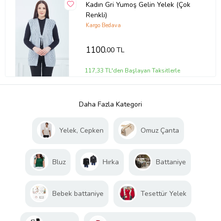
Kadın Gri Yumoş Gelin Yelek (Çok
Renkli)
Kargo Bedava
1100
,00 TL
117,33 TL'den Başlayan Taksitlerle
Daha Fazla Kategori
Yelek, Cepken
Omuz Çanta
Bluz
Hırka
Battaniye
Bebek battaniye
Tesettür Yelek