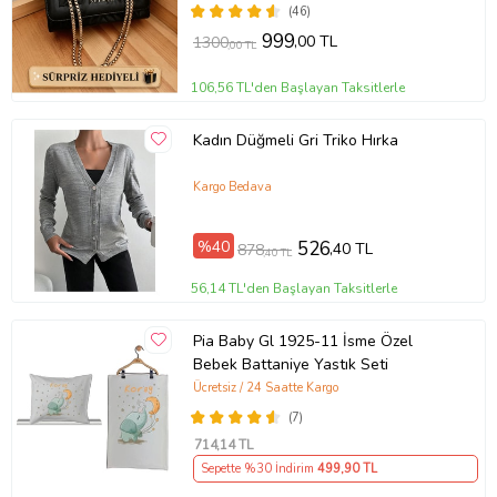
(46)
999
,00 TL
1300
,00 TL
106,56 TL'den Başlayan Taksitlerle
Kadın Düğmeli Gri Triko Hırka
Kargo Bedava
%40
526
,40 TL
878
,40 TL
56,14 TL'den Başlayan Taksitlerle
Pia Baby Gl 1925-11 İsme Özel
Bebek Battaniye Yastık Seti
Ücretsiz / 24 Saatte Kargo
(7)
714
,14 TL
Sepette %30 İndirim
499
,90 TL