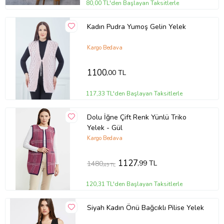
80,00 TL'den Başlayan Taksitlerle
Kadın Pudra Yumoş Gelin Yelek
Kargo Bedava
1100
,00 TL
117,33 TL'den Başlayan Taksitlerle
Dolu İğne Çift Renk Yünlü Triko
Yelek - Gül
Kargo Bedava
1127
,99 TL
1480
,49 TL
120,31 TL'den Başlayan Taksitlerle
Siyah Kadın Önü Bağcıklı Pilise Yelek