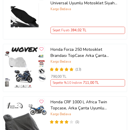
Universal Uyumlu Motosiklet Siyah
Sele Kılıfı Motor Koltuk Brandası
Kargo Bedava
Sepet Fiyatı
394
,02 TL
Honda Forza 250 Motosiklet
Brandası TopCase Arka Çanta
Uyumlu Branda,Örtü
Kargo Bedava
(13)
790
,00 TL
Sepette %10 İndirim
711
,00 TL
Honda CRF 1000 L Africa Twin
Topcase, Arka Çanta Uyumlu
Motosiklet Branda, Motor Örtüsü ,
Kargo Bedava
Çadır
(1)