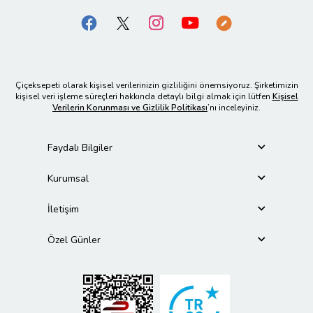
Çiçeksepeti olarak kişisel verilerinizin gizliliğini önemsiyoruz. Şirketimizin
kişisel veri işleme süreçleri hakkında detaylı bilgi almak için lütfen
Kişisel
Verilerin Korunması ve Gizlilik Politikası
’nı inceleyiniz.
Faydalı Bilgiler
Kurumsal
İletişim
Özel Günler