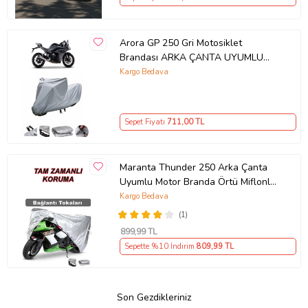
Arora GP 250 Gri Motosiklet
Brandası ARKA ÇANTA UYUMLU
DEĞİLDİR
Kargo Bedava
Sepet Fiyatı
711
,00 TL
Maranta Thunder 250 Arka Çanta
Uyumlu Motor Branda Örtü Miflonlu
Premium 4 Mevsim Koruma Gri
Kargo Bedava
(1)
899
,99 TL
Sepette %10 İndirim
809
,99 TL
Son Gezdikleriniz