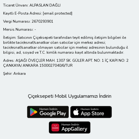
Ticaret Ünvanı: ALPASLAN DAĞLI
Kayıtlı E-Posta Adresi:
[email protected]
Vergi Numarası: 2670293901
Mersis Numarası: -
İletişim: Satıcının Çiçeksepeti tarafından teyit edilmiş iletişim bilgileri ile
birlikte tacir/esnaf/sanatkar olan satıcılar için merkez adresi;
tacir/esnaf/sanatkar olmayan satıcılar için merkez adresinin bulunduğu il
bilgisi, ad, soyad ve T.C. kimlik numarası kayıt altında bulunmaktadır.
Adres: AŞAĞI ÖVEÇLER MAH. 1307 SK. GÜLER APT. NO: 1 İÇ KAPI NO: 2
ÇANKAYA/ ANKARA 1500027040/6/TUR
Şehir: Ankara
Çiçeksepeti Mobil Uygulamamızı İndirin