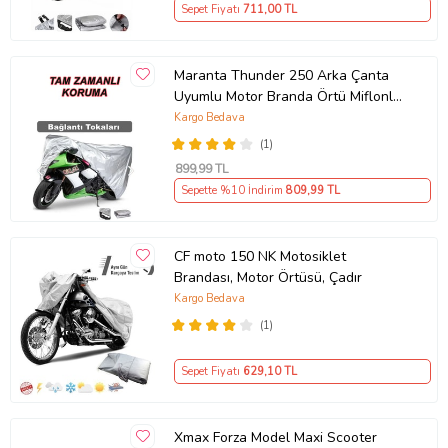
Sepet Fiyatı
711
,00 TL
Maranta Thunder 250 Arka Çanta
Uyumlu Motor Branda Örtü Miflonlu
Premium 4 Mevsim Koruma Gri
Kargo Bedava
(1)
899
,99 TL
Sepette %10 İndirim
809
,99 TL
CF moto 150 NK Motosiklet
Brandası, Motor Örtüsü, Çadır
Kargo Bedava
(1)
Sepet Fiyatı
629
,10 TL
Xmax Forza Model Maxi Scooter