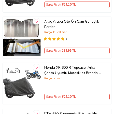
Sepet Fiyatı
629
,10 TL
Araç Araba Oto Ön Cam Güneşlik
Perdesi
Kargo ile Teslimat
(1)
Sepet Fiyatı
134
,99 TL
Honda XR 600 R Topcase, Arka
Çanta Uyumlu Motosiklet Branda,
Motor Örtüsü , Çadır
Kargo Bedava
Sepet Fiyatı
629
,10 TL
KTM 690 Supermoto R Motosiklet