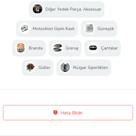
Diğer Yedek Parça, Aksesuar
Motosiklet Giyim Kask
Güneşlik
Branda
Grenaj
Çantalar
Güller
Rüzgar Siperlikleri
Hata Bildir