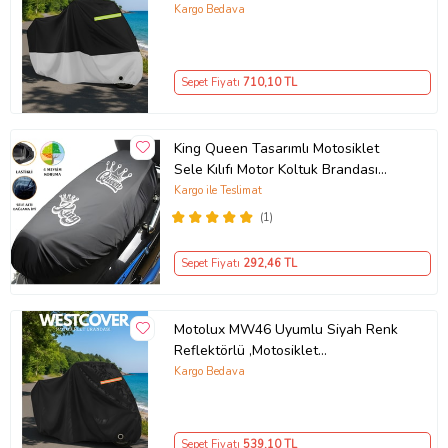
,Motosiklet Brandası,Motor Branda
Kargo Bedava
Motor Örtüsü (Güvenlik Kilidi ve
Bağlantı Tokalı)
Sepet Fiyatı
710
,10 TL
King Queen Tasarımlı Motosiklet
Sele Kılıfı Motor Koltuk Brandası
Siyah
Kargo ile Teslimat
(1)
Sepet Fiyatı
292
,46 TL
Motolux MW46 Uyumlu Siyah Renk
Reflektörlü ,Motosiklet
Brandası,Motor Branda Motor
Kargo Bedava
Örtüsü (Güvenlik Kilidi ve Bağlantı
Tokalı)
Sepet Fiyatı
539
,10 TL