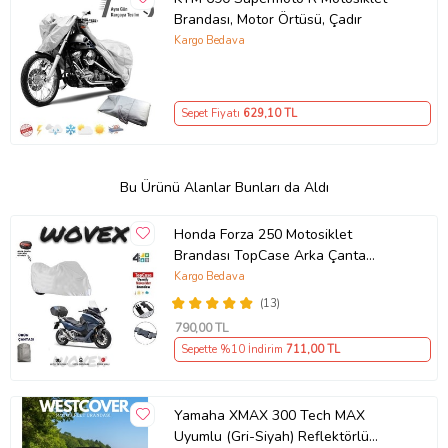
Brandası, Motor Örtüsü, Çadır
Kargo Bedava
Sepet Fiyatı
629
,10 TL
Bu Ürünü Alanlar Bunları da Aldı
Honda Forza 250 Motosiklet
Brandası TopCase Arka Çanta
Uyumlu Branda,Örtü
Kargo Bedava
(13)
790
,00 TL
Sepette %10 İndirim
711
,00 TL
Yamaha XMAX 300 Tech MAX
Uyumlu (Gri-Siyah) Reflektörlü