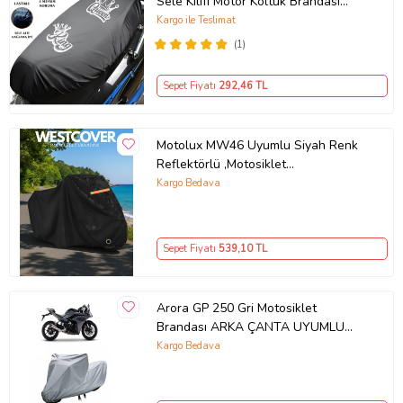
Sele Kılıfı Motor Koltuk Brandası
Ürün Kodu:
kcm10505258
Siyah
Kargo ile Teslimat
(1)
Sepet Fiyatı
292
,46 TL
Motolux MW46 Uyumlu Siyah Renk
Reflektörlü ,Motosiklet
Brandası,Motor Branda Motor
Kargo Bedava
Örtüsü (Güvenlik Kilidi ve Bağlantı
Tokalı)
Sepet Fiyatı
539
,10 TL
Arora GP 250 Gri Motosiklet
Brandası ARKA ÇANTA UYUMLU
DEĞİLDİR
Kargo Bedava