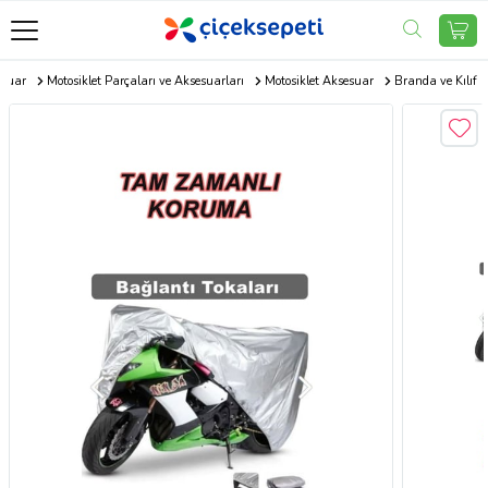
esuar
Motosiklet Parçaları ve Aksesuarları
Motosiklet Aksesuar
Branda ve Kılıf