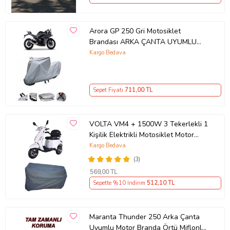
Arora GP 250 Gri Motosiklet
Brandası ARKA ÇANTA UYUMLU
DEĞİLDİR
Kargo Bedava
Sepet Fiyatı
711
,00 TL
VOLTA VM4 + 1500W 3 Tekerlekli 1
Kişilik Elektrikli Motosiklet Motor
Koruma Brandası Ultra Dayanıklı
Kargo Bedava
(3)
569
,00 TL
Sepette %10 İndirim
512
,10 TL
Maranta Thunder 250 Arka Çanta
Uyumlu Motor Branda Örtü Miflonlu