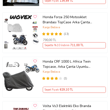
Sepet Fiyatı
134
,99 TL
Honda Forza 250 Motosiklet
Brandası TopCase Arka Çanta
Uyumlu Branda,Örtü
Kargo Bedava
(13)
790
,00 TL
Sepette %10 İndirim
711
,00 TL
Honda CRF 1000 L Africa Twin
Topcase, Arka Çanta Uyumlu
Motosiklet Branda, Motor Örtüsü ,
Kargo Bedava
Çadır
(1)
Sepet Fiyatı
629
,10 TL
Volta Vs3 Elektrikli Eko Branda