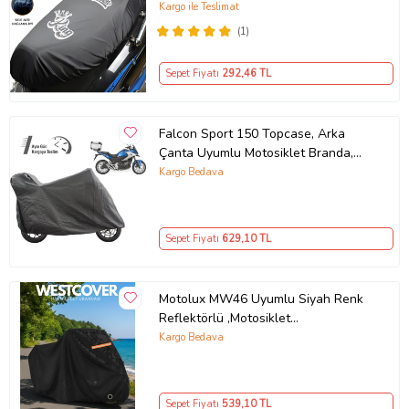
Siyah
Kargo ile Teslimat
(1)
Sepet Fiyatı
292
,46 TL
Falcon Sport 150 Topcase, Arka
Çanta Uyumlu Motosiklet Branda,
Motor Örtüsü , Çadır
Kargo Bedava
Sepet Fiyatı
629
,10 TL
Motolux MW46 Uyumlu Siyah Renk
Reflektörlü ,Motosiklet
Brandası,Motor Branda Motor
Kargo Bedava
Örtüsü (Güvenlik Kilidi ve Bağlantı
Tokalı)
Sepet Fiyatı
539
,10 TL