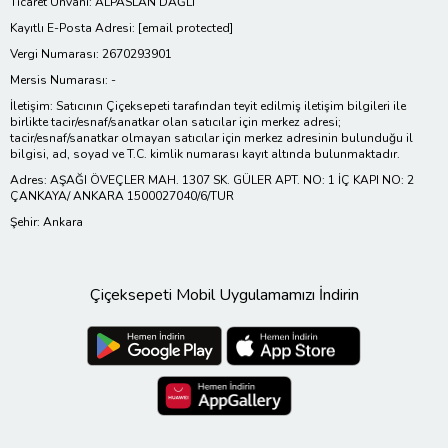
Ticaret Ünvanı: ALPASLAN DAĞLI
Kayıtlı E-Posta Adresi:
[email protected]
Vergi Numarası: 2670293901
Mersis Numarası: -
İletişim: Satıcının Çiçeksepeti tarafından teyit edilmiş iletişim bilgileri ile
birlikte tacir/esnaf/sanatkar olan satıcılar için merkez adresi;
tacir/esnaf/sanatkar olmayan satıcılar için merkez adresinin bulunduğu il
bilgisi, ad, soyad ve T.C. kimlik numarası kayıt altında bulunmaktadır.
Adres: AŞAĞI ÖVEÇLER MAH. 1307 SK. GÜLER APT. NO: 1 İÇ KAPI NO: 2
ÇANKAYA/ ANKARA 1500027040/6/TUR
Şehir: Ankara
Çiçeksepeti Mobil Uygulamamızı İndirin