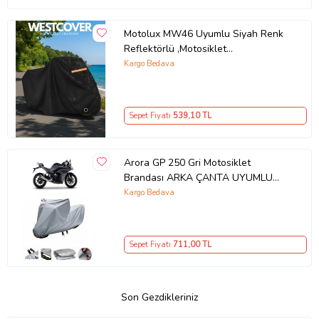
Motolux MW46 Uyumlu Siyah Renk
Reflektörlü ,Motosiklet
Brandası,Motor Branda Motor
Kargo Bedava
Örtüsü (Güvenlik Kilidi ve Bağlantı
Tokalı)
Sepet Fiyatı
539
,10 TL
Arora GP 250 Gri Motosiklet
Brandası ARKA ÇANTA UYUMLU
DEĞİLDİR
Kargo Bedava
Sepet Fiyatı
711
,00 TL
Son Gezdikleriniz