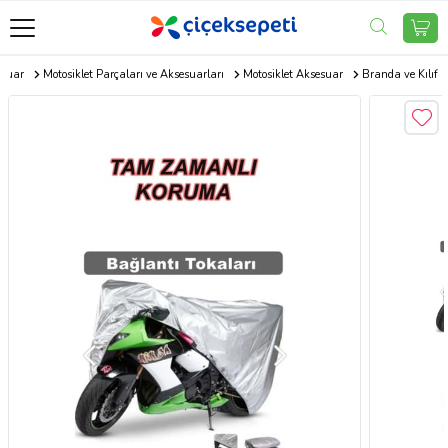
esuar
Motosiklet Parçaları ve Aksesuarları
Motosiklet Aksesuar
Branda ve Kılıf