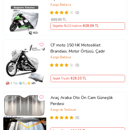
Premium 4 Mevsim Koruma Gri
Kargo Bedava
(1)
899
,99 TL
Sepette %10 İndirim
809
,99 TL
CF moto 150 NK Motosiklet
Brandası, Motor Örtüsü, Çadır
Kargo Bedava
(1)
Sepet Fiyatı
629
,10 TL
Araç Araba Oto Ön Cam Güneşlik
Perdesi
Kargo ile Teslimat
(1)