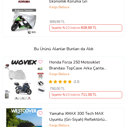
Ekonomik Koruma Gri
Kargo Bedava
899
,99 TL
Sepette %10 İndirim
809
,99 TL
Bu Ürünü Alanlar Bunları da Aldı
Honda Forza 250 Motosiklet
Brandası TopCase Arka Çanta
Uyumlu Branda,Örtü
Kargo Bedava
(13)
790
,00 TL
Sepette %10 İndirim
711
,00 TL
Yamaha XMAX 300 Tech MAX
Uyumlu (Gri-Siyah) Reflektörlü
,Motosiklet Brandası,Motor Branda
Kargo Bedava