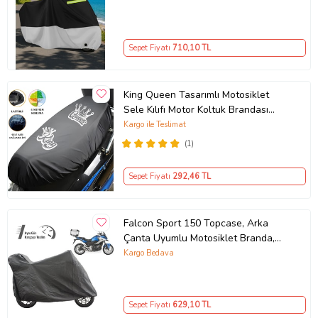
Motor Örtüsü (Güvenlik Kilidi ve
Bağlantı Tokalı)
Sepet Fiyatı
710
,10 TL
King Queen Tasarımlı Motosiklet
Sele Kılıfı Motor Koltuk Brandası
Siyah
Kargo ile Teslimat
(1)
Sepet Fiyatı
292
,46 TL
Falcon Sport 150 Topcase, Arka
Çanta Uyumlu Motosiklet Branda,
Motor Örtüsü , Çadır
Kargo Bedava
Sepet Fiyatı
629
,10 TL