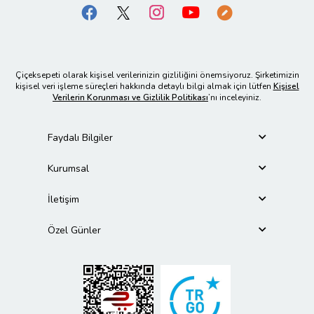
Çiçeksepeti olarak kişisel verilerinizin gizliliğini önemsiyoruz. Şirketimizin
kişisel veri işleme süreçleri hakkında detaylı bilgi almak için lütfen
Kişisel
Verilerin Korunması ve Gizlilik Politikası
’nı inceleyiniz.
Faydalı Bilgiler
Kurumsal
İletişim
Özel Günler