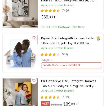
Kanvas Tablo, Sevgiliye Hediye, Ev
Hediyesi, Arkadaşa Hediye
Aynı Gün Ücretsiz Teslimat
(7466)
369
,00 TL
39,36 TL'den Başlayan Taksitlerle
Kişiye Özel Fotoğraflı Kanvas Tablo
50x70 cm Büyük Boy 70/100 cm
Duvar Tablosu – Sevgiliye & Aileye
Aynı Gün Ücretsiz Teslimat
Anlamlı Hediye , Babaya Hediye
(532)
749
,90 TL
Sepette %25 İndirim
562
,43 TL
BK Gift Kişiye Özel Fotoğraflı Kanvas
Tablo, Ev Hediyesi, Sevgiliye Hediye,
Arkadaşa Hediye
Aynı Gün Ücretsiz Teslimat
(7899)
%37
189
,00 TL
299
,00 TL