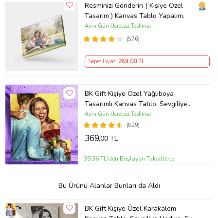
Resminizi Gönderin ( Kişiye Özel
Tasarım ) Kanvas Tablo Yapalım.
Aynı Gün Ücretsiz Teslimat
(576)
Sepet Fiyatı
289
,00 TL
BK Gift Kişiye Özel Yağlıboya
Tasarımlı Kanvas Tablo, Sevgiliye
Hediye, Arkadaşa Hediye, Doğum
Aynı Gün Ücretsiz Teslimat
Günü Hediyesi, Ev Hediyesi
(829)
369
,00 TL
39,36 TL'den Başlayan Taksitlerle
Bu Ürünü Alanlar Bunları da Aldı
BK Gift Kişiye Özel Karakalem