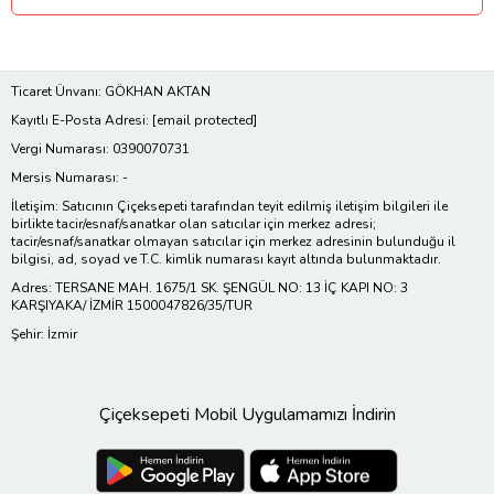
Ticaret Ünvanı: GÖKHAN AKTAN
Kayıtlı E-Posta Adresi:
[email protected]
Vergi Numarası: 0390070731
Mersis Numarası: -
İletişim: Satıcının Çiçeksepeti tarafından teyit edilmiş iletişim bilgileri ile
birlikte tacir/esnaf/sanatkar olan satıcılar için merkez adresi;
tacir/esnaf/sanatkar olmayan satıcılar için merkez adresinin bulunduğu il
bilgisi, ad, soyad ve T.C. kimlik numarası kayıt altında bulunmaktadır.
Adres: TERSANE MAH. 1675/1 SK. ŞENGÜL NO: 13 İÇ KAPI NO: 3
KARŞIYAKA/ İZMİR 1500047826/35/TUR
Şehir: İzmir
Çiçeksepeti Mobil Uygulamamızı İndirin