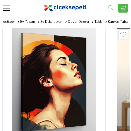
ksepeti.com
Ev Yaşam
Ev Dekorasyon
Duvar Dekoru
Tablo
Kanvas Tablo