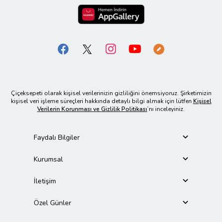
Çiçeksepeti olarak kişisel verilerinizin gizliliğini önemsiyoruz. Şirketimizin
kişisel veri işleme süreçleri hakkında detaylı bilgi almak için lütfen
Kişisel
Verilerin Korunması ve Gizlilik Politikası
’nı inceleyiniz.
Faydalı Bilgiler
Kurumsal
İletişim
Özel Günler