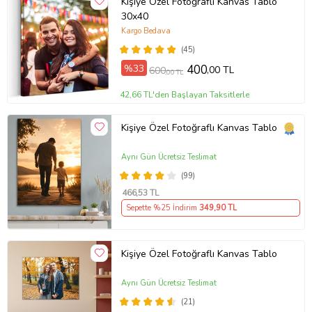
Kişiye Özel Fotoğraflı Kanvas Tablo
30x40
Kargo Bedava
(45)
%33
400
,00 TL
600
,00 TL
42,66 TL'den Başlayan Taksitlerle
Kişiye Özel Fotoğraflı Kanvas Tablo
Aynı Gün Ücretsiz Teslimat
(99)
466
,53 TL
Sepette %25 İndirim
349
,90 TL
Kişiye Özel Fotoğraflı Kanvas Tablo
Aynı Gün Ücretsiz Teslimat
(21)