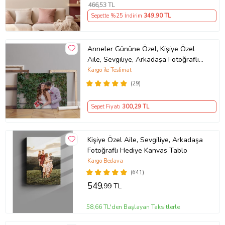
466
,53 TL
Sepette %25 İndirim
349
,90 TL
Anneler Gününe Özel, Kişiye Özel
Aile, Sevgiliye, Arkadaşa Fotoğraflı
Hediye Kanvas Tablo
Kargo ile Teslimat
(29)
Sepet Fiyatı
300
,29 TL
Kişiye Özel Aile, Sevgiliye, Arkadaşa
Fotoğraflı Hediye Kanvas Tablo
Kargo Bedava
(641)
549
,99 TL
58,66 TL'den Başlayan Taksitlerle