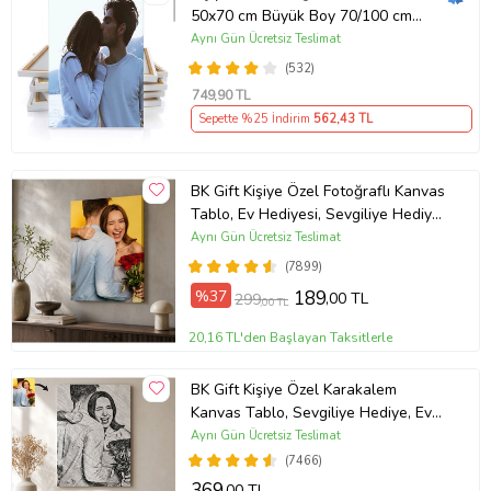
50x70 cm Büyük Boy 70/100 cm
Duvar Tablosu – Sevgiliye & Aileye
Aynı Gün Ücretsiz Teslimat
Anlamlı Hediye , Babaya Hediye
(532)
749
,90 TL
Sepette %25 İndirim
562
,43 TL
BK Gift Kişiye Özel Fotoğraflı Kanvas
Tablo, Ev Hediyesi, Sevgiliye Hediye,
Arkadaşa Hediye
Aynı Gün Ücretsiz Teslimat
(7899)
%37
189
,00 TL
299
,00 TL
20,16 TL'den Başlayan Taksitlerle
BK Gift Kişiye Özel Karakalem
Kanvas Tablo, Sevgiliye Hediye, Ev
Hediyesi, Arkadaşa Hediye
Aynı Gün Ücretsiz Teslimat
(7466)
369
,00 TL