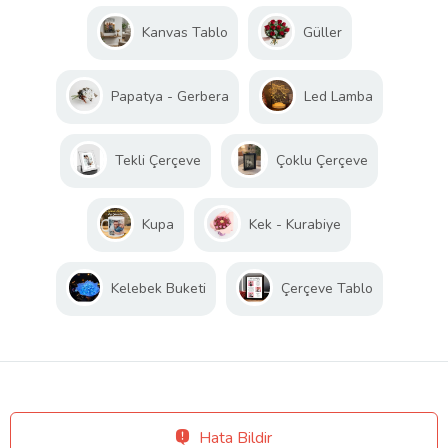
Kanvas Tablo
Güller
Papatya - Gerbera
Led Lamba
Tekli Çerçeve
Çoklu Çerçeve
Kupa
Kek - Kurabiye
Kelebek Buketi
Çerçeve Tablo
Hata Bildir