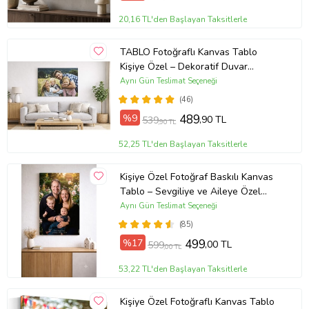
20,16 TL'den Başlayan Taksitlerle
TABLO Fotoğraflı Kanvas Tablo
Kişiye Özel – Dekoratif Duvar
Tablosu (ÇokluRenk)
Aynı Gün Teslimat Seçeneği
(46)
%9
489
,90 TL
539
,90 TL
52,25 TL'den Başlayan Taksitlerle
Kişiye Özel Fotoğraf Baskılı Kanvas
Tablo – Sevgiliye ve Aileye Özel
Hediye (ÇokluRenk)
Aynı Gün Teslimat Seçeneği
(85)
%17
499
,00 TL
599
,00 TL
53,22 TL'den Başlayan Taksitlerle
Kişiye Özel Fotoğraflı Kanvas Tablo