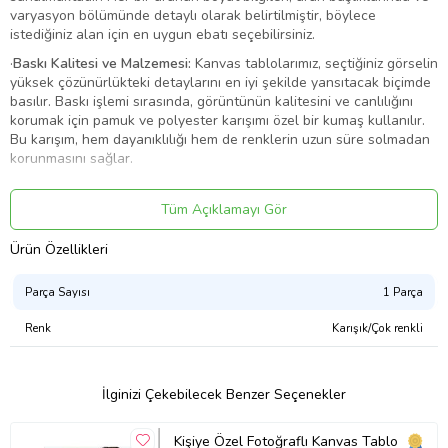
varyasyon bölümünde detaylı olarak belirtilmiştir, böylece
istediğiniz alan için en uygun ebatı seçebilirsiniz.
·
Baskı Kalitesi ve Malzemesi:
Kanvas tablolarımız, seçtiğiniz görselin
yüksek çözünürlükteki detaylarını en iyi şekilde yansıtacak biçimde
basılır. Baskı işlemi sırasında, görüntünün kalitesini ve canlılığını
korumak için pamuk ve polyester karışımı özel bir kumaş kullanılır.
Bu karışım, hem dayanıklılığı hem de renklerin uzun süre solmadan
korunmasını sağlar.
·
Şase ve Yapı Dayanıklılığı:
Tablolarımızda, 3 cm kalınlığında,
sağlam ve sert bir şase (çerçeve) kullanılmaktadır. Bu özel şase
Tüm Açıklamayı Gör
yapısı, zamanla eğilme, bükülme veya sarkma gibi istenmeyen
deformasyonları engeller. Ayrıca, görsel baskı, kasnağın dört
Ürün Özellikleri
kenarını da kaplayacak şekilde arkaya doğru devam eder. Bu,
tabloya derinlik ve boyutlu bir görünüm kazandırarak duvarda daha
Parça Sayısı
1 Parça
etkileyici ve sanatsal bir duruş sergiler.
Renk
Karışık/Çok renkli
·
Çerçeve İhtiyacı:
Tablolarımız, çerçeve ihtiyacı olmadan asılmaya
uygun şekilde tasarlanmıştır. Kenarlara kadar uzanan baskı
tasarımı, çerçeve kullanmadan da profesyonel ve şık bir görünüm
sağlar. Böylece, dekorasyonunuza modern ve minimalist bir
İlginizi Çekebilecek Benzer Seçenekler
dokunuş katarsınız.
Ürün Kodu:
kcm11796259
Kişiye Özel Fotoğraflı Kanvas Tablo