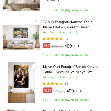
39,36 TL'den Başlayan Taksitlerle
TABLO Fotoğraflı Kanvas Tablo
Kişiye Özel – Dekoratif Duvar
Tablosu (ÇokluRenk)
Aynı Gün Teslimat Seçeneği
(46)
%9
489
,90 TL
539
,90 TL
52,25 TL'den Başlayan Taksitlerle
Kişiye Özel Fotoğraf Baskılı Kanvas
Tablo – Sevgiliye ve Aileye Özel
Hediye (ÇokluRenk)
Aynı Gün Teslimat Seçeneği
(85)
%17
499
,00 TL
599
,00 TL
53,22 TL'den Başlayan Taksitlerle