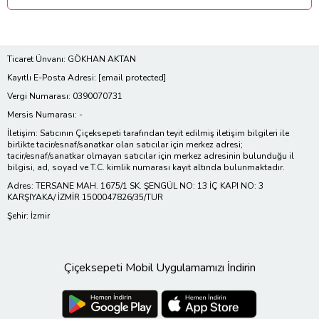
Ticaret Ünvanı: GÖKHAN AKTAN
Kayıtlı E-Posta Adresi:
[email protected]
Vergi Numarası: 0390070731
Mersis Numarası: -
İletişim: Satıcının Çiçeksepeti tarafından teyit edilmiş iletişim bilgileri ile
birlikte tacir/esnaf/sanatkar olan satıcılar için merkez adresi;
tacir/esnaf/sanatkar olmayan satıcılar için merkez adresinin bulunduğu il
bilgisi, ad, soyad ve T.C. kimlik numarası kayıt altında bulunmaktadır.
Adres: TERSANE MAH. 1675/1 SK. ŞENGÜL NO: 13 İÇ KAPI NO: 3
KARŞIYAKA/ İZMİR 1500047826/35/TUR
Şehir: İzmir
Çiçeksepeti Mobil Uygulamamızı İndirin