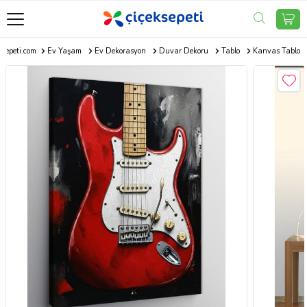
ksepeti.com
Ev Yaşam
Ev Dekorasyon
Duvar Dekoru
Tablo
Kanvas Tablo