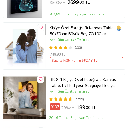
2699
,00 TL
3500
,00 TL
287,89 TL'den Başlayan Taksitlerle
Kişiye Özel Fotoğraflı Kanvas Tablo
50x70 cm Büyük Boy 70/100 cm
Duvar Tablosu – Sevgiliye & Aileye
Aynı Gün Ücretsiz Teslimat
Anlamlı Hediye , Babaya Hediye
(532)
749
,90 TL
Sepette %25 İndirim
562
,43 TL
BK Gift Kişiye Özel Fotoğraflı Kanvas
Tablo, Ev Hediyesi, Sevgiliye Hediye,
Arkadaşa Hediye
Aynı Gün Ücretsiz Teslimat
(7899)
%37
189
,00 TL
299
,00 TL
20,16 TL'den Başlayan Taksitlerle