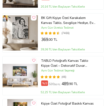
20,16 TL'den Başlayan Taksitlerle
BK Gift Kişiye Özel Karakalem
Kanvas Tablo, Sevgiliye Hediye, Ev
Hediyesi, Arkadaşa Hediye
Aynı Gün Ücretsiz Teslimat
(7466)
369
,00 TL
39,36 TL'den Başlayan Taksitlerle
TABLO Fotoğraflı Kanvas Tablo
Kişiye Özel – Dekoratif Duvar
Tablosu (ÇokluRenk)
Aynı Gün Teslimat Seçeneği
(46)
%9
489
,90 TL
539
,90 TL
52,25 TL'den Başlayan Taksitlerle
Kişiye Özel Fotoğraf Baskılı Kanvas