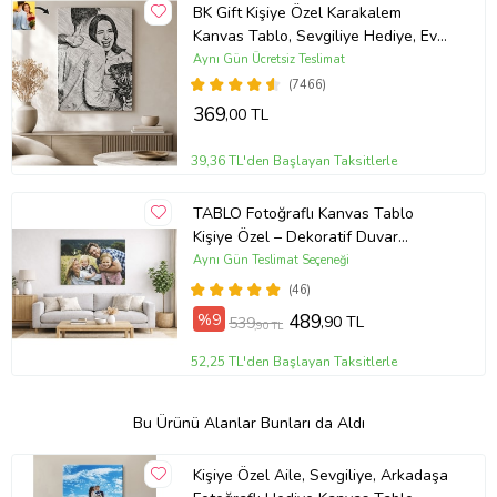
BK Gift Kişiye Özel Karakalem
Kanvas Tablo, Sevgiliye Hediye, Ev
Hediyesi, Arkadaşa Hediye
Aynı Gün Ücretsiz Teslimat
(7466)
369
,00 TL
39,36 TL'den Başlayan Taksitlerle
TABLO Fotoğraflı Kanvas Tablo
Kişiye Özel – Dekoratif Duvar
Tablosu (ÇokluRenk)
Aynı Gün Teslimat Seçeneği
(46)
%9
489
,90 TL
539
,90 TL
52,25 TL'den Başlayan Taksitlerle
Bu Ürünü Alanlar Bunları da Aldı
Kişiye Özel Aile, Sevgiliye, Arkadaşa