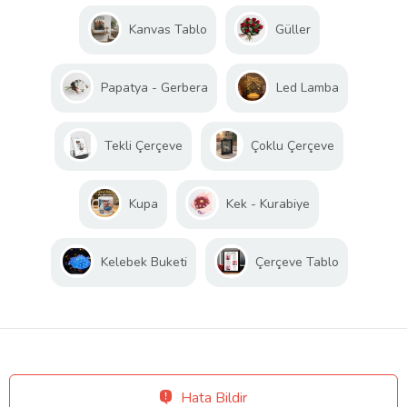
Kanvas Tablo
Güller
Papatya - Gerbera
Led Lamba
Tekli Çerçeve
Çoklu Çerçeve
Kupa
Kek - Kurabiye
Kelebek Buketi
Çerçeve Tablo
Hata Bildir