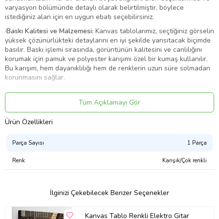
varyasyon bölümünde detaylı olarak belirtilmiştir, böylece
istediğiniz alan için en uygun ebatı seçebilirsiniz.
·
Baskı Kalitesi ve Malzemesi:
Kanvas tablolarımız, seçtiğiniz görselin
yüksek çözünürlükteki detaylarını en iyi şekilde yansıtacak biçimde
basılır. Baskı işlemi sırasında, görüntünün kalitesini ve canlılığını
korumak için pamuk ve polyester karışımı özel bir kumaş kullanılır.
Bu karışım, hem dayanıklılığı hem de renklerin uzun süre solmadan
korunmasını sağlar.
·
Şase ve Yapı Dayanıklılığı:
Tablolarımızda, 3 cm kalınlığında,
sağlam ve sert bir şase (çerçeve) kullanılmaktadır. Bu özel şase
Tüm Açıklamayı Gör
yapısı, zamanla eğilme, bükülme veya sarkma gibi istenmeyen
deformasyonları engeller. Ayrıca, görsel baskı, kasnağın dört
Ürün Özellikleri
kenarını da kaplayacak şekilde arkaya doğru devam eder. Bu,
tabloya derinlik ve boyutlu bir görünüm kazandırarak duvarda daha
Parça Sayısı
1 Parça
etkileyici ve sanatsal bir duruş sergiler.
Renk
Karışık/Çok renkli
·
Çerçeve İhtiyacı:
Tablolarımız, çerçeve ihtiyacı olmadan asılmaya
uygun şekilde tasarlanmıştır. Kenarlara kadar uzanan baskı
tasarımı, çerçeve kullanmadan da profesyonel ve şık bir görünüm
sağlar. Böylece, dekorasyonunuza modern ve minimalist bir
İlginizi Çekebilecek Benzer Seçenekler
dokunuş katarsınız.
Ürün Kodu:
kcm85388736
Kanvas Tablo Renkli Elektro Gitar