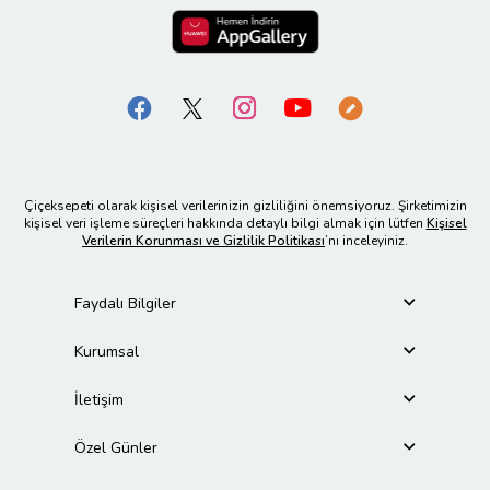
Çiçeksepeti olarak kişisel verilerinizin gizliliğini önemsiyoruz. Şirketimizin
kişisel veri işleme süreçleri hakkında detaylı bilgi almak için lütfen
Kişisel
Verilerin Korunması ve Gizlilik Politikası
’nı inceleyiniz.
Faydalı Bilgiler
Kurumsal
İletişim
Özel Günler