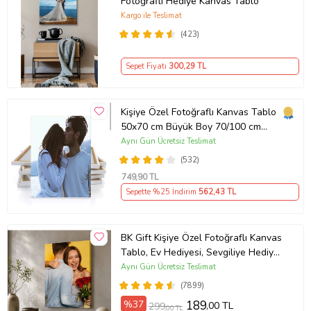
Fotoğraflı Hediye Kanvas Tablo
Kargo ile Teslimat
(423)
Sepet Fiyatı
300
,29 TL
Kişiye Özel Fotoğraflı Kanvas Tablo
50x70 cm Büyük Boy 70/100 cm
Duvar Tablosu – Sevgiliye & Aileye
Aynı Gün Ücretsiz Teslimat
Anlamlı Hediye , Babaya Hediye
(532)
749
,90 TL
Sepette %25 İndirim
562
,43 TL
BK Gift Kişiye Özel Fotoğraflı Kanvas
Tablo, Ev Hediyesi, Sevgiliye Hediye,
Arkadaşa Hediye
Aynı Gün Ücretsiz Teslimat
(7899)
%37
189
,00 TL
299
,00 TL