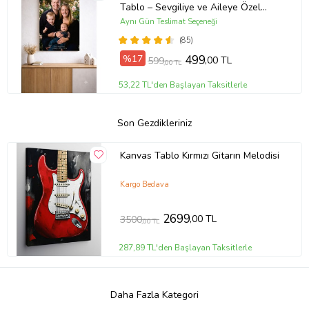
Tablo – Sevgiliye ve Aileye Özel
Hediye (ÇokluRenk)
Aynı Gün Teslimat Seçeneği
(85)
%17
499
,00 TL
599
,00 TL
53,22 TL'den Başlayan Taksitlerle
Son Gezdikleriniz
Kanvas Tablo Kırmızı Gitarın Melodisi
Kargo Bedava
2699
,00 TL
3500
,00 TL
287,89 TL'den Başlayan Taksitlerle
Daha Fazla Kategori