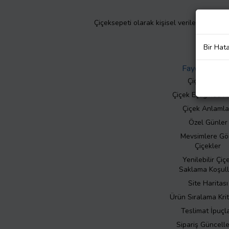
Çiçeksepeti olarak kişisel verilerinizin giz
Bir Hat
Faydalı Bilgil
Çiçek Bakımı
Çiçek Eşliğinde N
Çiçek Anlamla
Özel Günler
Mevsimlere Gö
Çiçekler
Yenilebilir Çiç
Saklama Koşull
Site Haritası
Ürün Sıralama Krit
Teslimat İpuçla
Sipariş Güncell