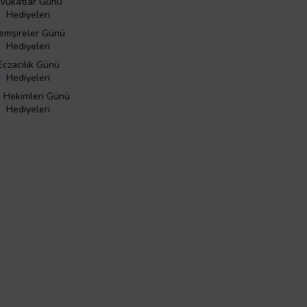
vukatlar Günü
Hediyeleri
emşireler Günü
Hediyeleri
Eczacılık Günü
Hediyeleri
ş Hekimleri Günü
Hediyeleri