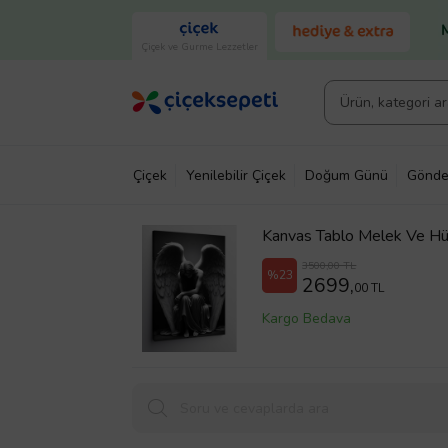
Çiçek ve Gurme Lezzetler
Çiçek
Yenilebilir Çiçek
Doğum Günü
Gönde
Kanvas Tablo Melek Ve H
3500,00 TL
%23
2699,
00 TL
Kargo Bedava