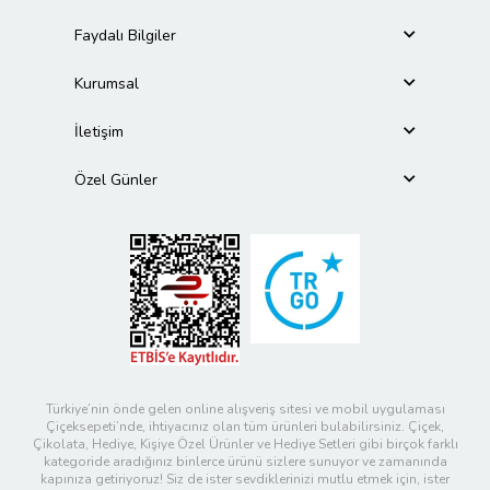
Faydalı Bilgiler
Kurumsal
İletişim
Özel Günler
Türkiye’nin önde gelen online alışveriş sitesi ve mobil uygulaması
Çiçeksepeti’nde, ihtiyacınız olan tüm ürünleri bulabilirsiniz. Çiçek,
Çikolata, Hediye, Kişiye Özel Ürünler ve Hediye Setleri gibi birçok farklı
kategoride aradığınız binlerce ürünü sizlere sunuyor ve zamanında
kapınıza getiriyoruz! Siz de ister sevdiklerinizi mutlu etmek için, ister