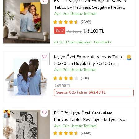
BK Gift Kişiye Özel Fotoğraflı Kanvas
Tablo, Ev Hediyesi, Sevgiliye Hediye,
Arkadaşa Hediye
Aynı Gün Ücretsiz Teslimat
(7898)
%37
189
,00 TL
299
,00 TL
20,16 TL'den Başlayan Taksitlerle
Kişiye Özel Fotoğraflı Kanvas Tablo
50x70 cm Büyük Boy 70/100 cm
Duvar Tablosu – Sevgiliye & Aileye
Aynı Gün Ücretsiz Teslimat
Anlamlı Hediye , Babaya Hediye
(530)
749
,90 TL
Sepette %25 İndirim
562
,43 TL
BK Gift Kişiye Özel Karakalem
Kanvas Tablo, Sevgiliye Hediye, Ev
Hediyesi, Arkadaşa Hediye
Aynı Gün Ücretsiz Teslimat
(7466)