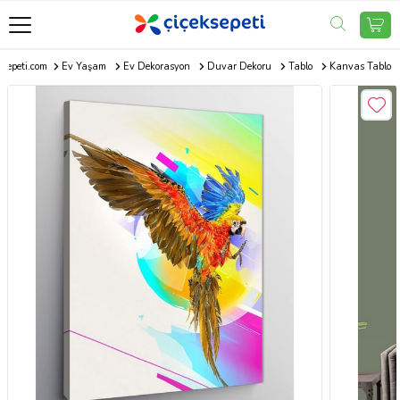
ksepeti.com
Ev Yaşam
Ev Dekorasyon
Duvar Dekoru
Tablo
Kanvas Tablo