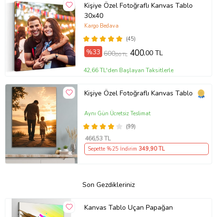
Kişiye Özel Fotoğraflı Kanvas Tablo
30x40
Kargo Bedava
(45)
%33
400
,00 TL
600
,00 TL
42,66 TL'den Başlayan Taksitlerle
Kişiye Özel Fotoğraflı Kanvas Tablo
Aynı Gün Ücretsiz Teslimat
(99)
466
,53 TL
Sepette %25 İndirim
349
,90 TL
Son Gezdikleriniz
Kanvas Tablo Uçan Papağan