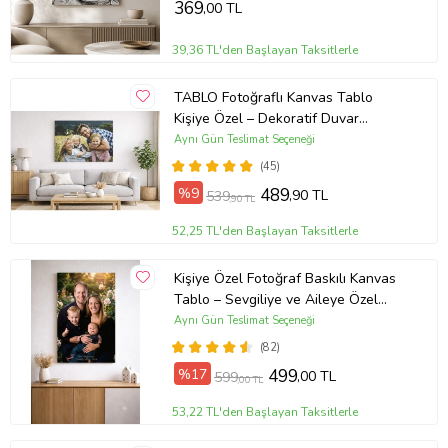
369
,00 TL
39,36 TL'den Başlayan Taksitlerle
TABLO Fotoğraflı Kanvas Tablo
Kişiye Özel – Dekoratif Duvar
Tablosu (ÇokluRenk)
Aynı Gün Teslimat Seçeneği
(45)
%9
489
,90 TL
539
,90 TL
52,25 TL'den Başlayan Taksitlerle
Kişiye Özel Fotoğraf Baskılı Kanvas
Tablo – Sevgiliye ve Aileye Özel
Hediye (ÇokluRenk)
Aynı Gün Teslimat Seçeneği
(82)
%17
499
,00 TL
599
,00 TL
53,22 TL'den Başlayan Taksitlerle