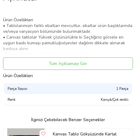
Ürün Özellikleri
• Tablolarımızın farklı ebatları mevcuttur, ebatlar ürün başlıklarında
ve/veya varyasyon bölümünde bulunmaktadır.
• Canvas tablolar Yüksek çözünürlükte ki Seçtiğiniz görsele en
uygun baskı kumaşı pamuklu/polyester dağılımı dikkate alınarak
baskıya alınır.
•Tablolarda 3 cm kalınlığında sert şase kullanılmıştır böylece
zamanla eğilme bükülme gibi sorunlar yaşanmaz ayrıca görsel
Tüm Açıklamayı Gör
kasnağın 4 kenarını örtecek şekilde arkaya doğru devam eder ve
bu yüzden ürün boyutlu bir görünüm kazanır.
Ürün Özellikleri
• Çerçeveye ihtiyaç duyulmaz.
Ürün Kodu:
kcm88909628
Parça Sayısı
1 Parça
Renk
Karışık/Çok renkli
İlginizi Çekebilecek Benzer Seçenekler
Kanvas Tablo Gökyüzünde Kartal