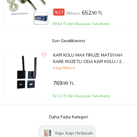
%17
652
,90 TL
783
,48 TL
69,64 TL'den Başlayan Taksitlerle
Son Gezdikleriniz
KAPI KOLU MAX FIRUZE MATSİYAH
KARE ROZETLİ ODA KAPI KOLU / 2
TAKIM
Kargo Bedava
769
,99 TL
82,13 TL'den Başlayan Taksitlerle
Daha Fazla Kategori
Kapı, Kapı Hırdavatı