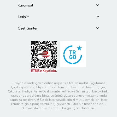
Kurumsal
İletişim
Özel Günler
Türkiye’nin önde gelen online alışveriş sitesi ve mobil uygulaması
Çiçeksepeti’nde, ihtiyacınız olan tüm ürünleri bulabilirsiniz. Çiçek,
Çikolata, Hediye, Kişiye Özel Ürünler ve Hediye Setleri gibi birçok farklı
kategoride aradığınız binlerce ürünü sizlere sunuyor ve zamanında
kapınıza getiriyoruz! Siz de ister sevdiklerinizi mutlu etmek için, ister
kendiniz için sipariş verebilir; Çiçeksepeti Extra’nın fırsatlarla dolu
dünyasıyla tanışarak mutlu bir gün geçirebilirsiniz.