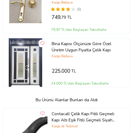
Basar Tek Yön (Titanyum Parlak)
Kargo Bedava
(1)
749
,79 TL
79,97 TL'den Başlayan Taksitlerle
Bina Kapısı Ölçünüze Göre Özel
Üretim Uygun Fiyatla Çelik Kapı
Kargo Bedava
225.000
TL
24.000 TL'den Başlayan Taksitlerle
Bu Ürünü Alanlar Bunları da Aldı
Contacall Çelik Kapı Fitili Geçmeli
Kapı Altı Eşik Fitili Geçmeli Siyah
Renk 5 Metre
Kargo ile Teslimat