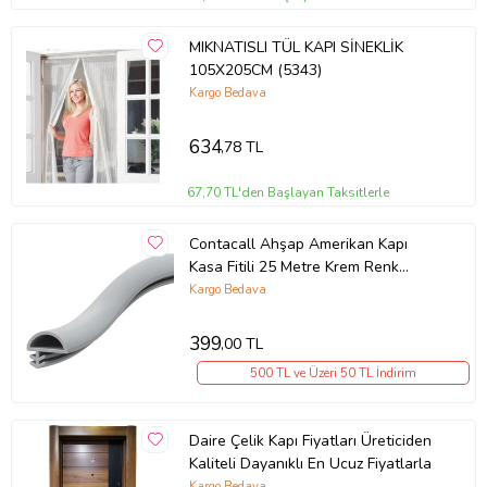
MIKNATISLI TÜL KAPI SİNEKLİK
105X205CM (5343)
Kargo Bedava
634
,78 TL
67,70 TL'den Başlayan Taksitlerle
Contacall Ahşap Amerikan Kapı
Kasa Fitili 25 Metre Krem Renk
Yandan Tırnaklı 10 mm Genişlik D
Kargo Bedava
Fitil
399
,00 TL
500 TL ve Üzeri 50 TL İndirim
Daire Çelik Kapı Fiyatları Üreticiden
Kaliteli Dayanıklı En Ucuz Fiyatlarla
Kargo Bedava