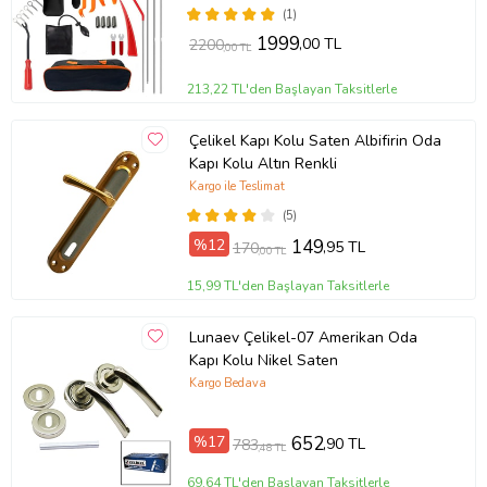
artırır. Kare rozet detayları, mevcut dekorasyonunuza uyum
Seti
(1)
sağlayarak odalarınızda zarif bir dokunuş yaratır.
1999
,00 TL
2200
,00 TL
Ürün Özellikleri:
213,22 TL'den Başlayan Taksitlerle
Tasarım: Modern ve şık
Kaplama: Matsiyah
Çelikel Kapı Kolu Saten Albifirin Oda
Rozet Tipi: Kare
Kapı Kolu Altın Renkli
Kullanım Alanı: Oda kapıları için uygun
Kargo ile Teslimat
Dayanıklılık: Uzun ömürlü malzeme
(5)
Avantajları:
%12
149
,95 TL
170
,00 TL
Estetik görünüm ile ortama şıklık katar.
15,99 TL'den Başlayan Taksitlerle
Dayanıklı yapısı ile uzun süreli kullanım sağlar.
Farklı dekorasyon stilleri ile uyumlu bir seçenek.
Lunaev Çelikel-07 Amerikan Oda
Ürün Kodu:
kcm57996573
Kapı Kolu Nikel Saten
Kargo Bedava
%17
652
,90 TL
783
,48 TL
69,64 TL'den Başlayan Taksitlerle