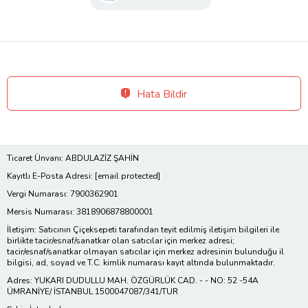
Hata Bildir
Ticaret Ünvanı: ABDULAZİZ ŞAHİN
Kayıtlı E-Posta Adresi:
[email protected]
Vergi Numarası: 7900362901
Mersis Numarası: 3818906878800001
İletişim: Satıcının Çiçeksepeti tarafından teyit edilmiş iletişim bilgileri ile
birlikte tacir/esnaf/sanatkar olan satıcılar için merkez adresi;
tacir/esnaf/sanatkar olmayan satıcılar için merkez adresinin bulunduğu il
bilgisi, ad, soyad ve T.C. kimlik numarası kayıt altında bulunmaktadır.
Adres: YUKARI DUDULLU MAH. ÖZGÜRLÜK CAD. - - NO: 52 -54A
ÜMRANİYE/ İSTANBUL 1500047087/341/TUR