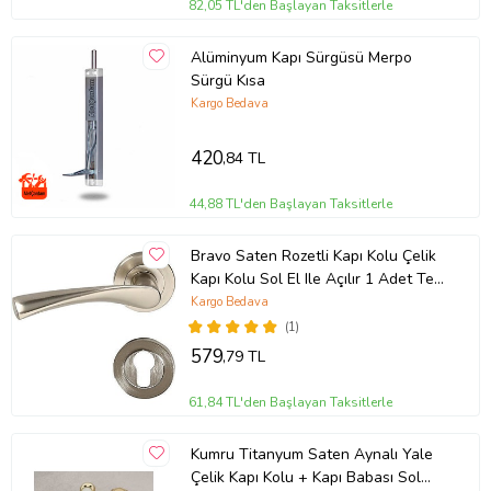
82,05 TL'den Başlayan Taksitlerle
Alüminyum Kapı Sürgüsü Merpo
Sürgü Kısa
Kargo Bedava
420
,84 TL
44,88 TL'den Başlayan Taksitlerle
Bravo Saten Rozetli Kapı Kolu Çelik
Kapı Kolu Sol El Ile Açılır 1 Adet Tek
Yön
Kargo Bedava
(1)
579
,79 TL
61,84 TL'den Başlayan Taksitlerle
Kumru Titanyum Saten Aynalı Yale
Çelik Kapı Kolu + Kapı Babası Sol