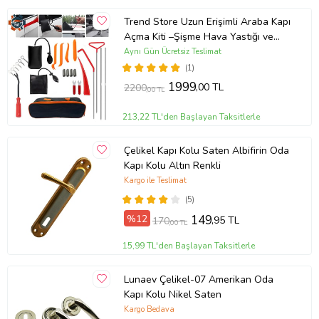
Trend Store Uzun Erişimli Araba Kapı
Açma Kiti –Şişme Hava Yastığı ve
Kanca Aparatlı Otomatik Kapı Açıcı
Aynı Gün Ücretsiz Teslimat
Seti
(1)
1999
,00 TL
2200
,00 TL
213,22 TL'den Başlayan Taksitlerle
Çelikel Kapı Kolu Saten Albifirin Oda
Kapı Kolu Altın Renkli
Kargo ile Teslimat
(5)
%12
149
,95 TL
170
,00 TL
15,99 TL'den Başlayan Taksitlerle
Lunaev Çelikel-07 Amerikan Oda
Kapı Kolu Nikel Saten
Kargo Bedava