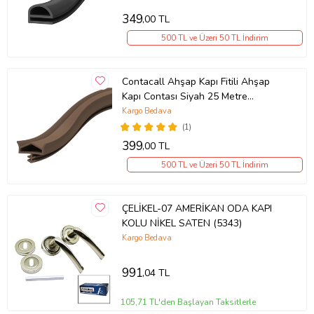
349
,00 TL
500 TL ve Üzeri 50 TL İndirim
Contacall Ahşap Kapı Fitili Ahşap
Kapı Contası Siyah 25 Metre
Ortadan Tırnaklı AKC-11
Kargo Bedava
(1)
399
,00 TL
500 TL ve Üzeri 50 TL İndirim
ÇELİKEL-07 AMERİKAN ODA KAPI
KOLU NİKEL SATEN (5343)
Kargo Bedava
991
,04 TL
105,71 TL'den Başlayan Taksitlerle