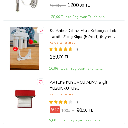
1200
,00 TL
1500
,00 TL
128,00 TL'den Başlayan Taksitlerle
Su Arıtma Cihazı Filtre Kelepçesi Tek
Taraflı 2" inç Klips (5 Adet) (Siyah -
Beyaz)
Kargo ile Teslimat
(3)
159
,00 TL
16,96 TL'den Başlayan Taksitlerle
ARTEKS KUYUMCU ALYANS ÇİFT
YÜZÜK KUTUSU
Kargo ile Teslimat
(1)
%10
90
,00 TL
100
,01 TL
9,60 TL'den Başlayan Taksitlerle