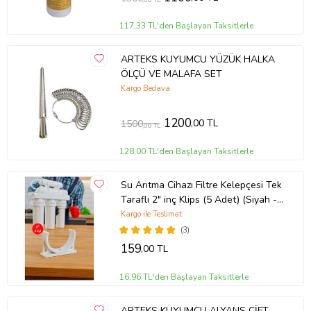
117,33 TL'den Başlayan Taksitlerle
ARTEKS KUYUMCU YÜZÜK HALKA
ÖLÇÜ VE MALAFA SET
Kargo Bedava
1200
,00 TL
1500
,00 TL
128,00 TL'den Başlayan Taksitlerle
Su Arıtma Cihazı Filtre Kelepçesi Tek
Taraflı 2" inç Klips (5 Adet) (Siyah -
Beyaz)
Kargo ile Teslimat
(3)
159
,00 TL
16,96 TL'den Başlayan Taksitlerle
ARTEKS KUYUMCU ALYANS ÇİFT