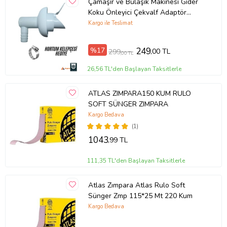
Çamaşır ve Bulaşık Makinesi Gider
Karbosan AWER11 V115 40 Kum Zımpara'nın Avantajları:
Koku Önleyici Çekvalf Adaptör
Conta Ø50 mm Haşere ve Koku
Kargo ile Teslimat
Hızlı ve etkili zımparalama
Koruma
Uzun ömürlü ve dayanıklı yapı
Çok yönlü kullanım imkanı
%17
249
,00 TL
299
Farklı malzemelere uyumluluk
,00 TL
Kolay ve güvenli kullanım
26,56 TL'den Başlayan Taksitlerle
Uygulama Alanları:
Metal işleme
ATLAS ZIMPARA150 KUM RULO
Ahşap işleme
SOFT SÜNGER ZIMPARA
Otomotiv sektörü
Kargo Bedava
Gemi inşaatı
(1)
Makine imalatı
1043
,99 TL
Hobi ve DIY projeleri
Karbosan AWER11 V115 40 Kum Zımpara
ile metal, alüminyum ve
111,35 TL'den Başlayan Taksitlerle
ahşap zımparalama işlemlerinizde en iyi sonuçları elde edin.
Ürün Kodu:
kcm1535312
Atlas Zımpara Atlas Rulo Soft
Sünger Zmp 115*25 Mt 220 Kum
Kargo Bedava