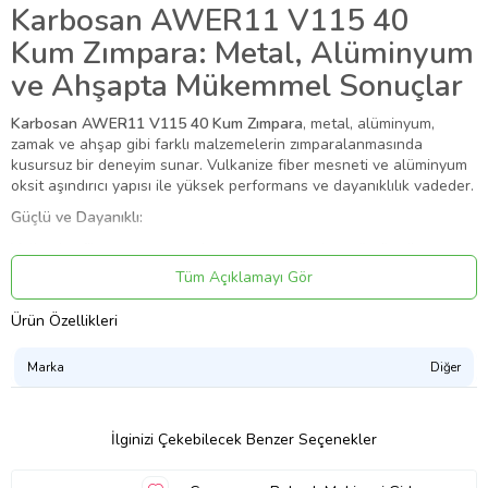
Karbosan AWER11 V115 40
Kum Zımpara: Metal, Alüminyum
ve Ahşapta Mükemmel Sonuçlar
Karbosan AWER11 V115 40 Kum Zımpara
, metal, alüminyum,
zamak ve ahşap gibi farklı malzemelerin zımparalanmasında
kusursuz bir deneyim sunar. Vulkanize fiber mesneti ve alüminyum
oksit aşındırıcı yapısı ile yüksek performans ve dayanıklılık vadeder.
Güçlü ve Dayanıklı:
Vulkanize fiber mesnet, yırtılma ve aşınmaya karşı üstün direnç
sağlar.
Tüm Açıklamayı Gör
Alüminyum oksit aşındırıcı, hızlı ve etkili zımparalama imkanı sunar.
40 kum zımpara kağıdı, kaba zımparalama ve pürüzleri giderme için
Ürün Özellikleri
idealdir.
Çok Yönlü Kullanım:
Marka
Diğer
Metal, alüminyum, zamak ve ahşap gibi çeşitli malzemelerde
kullanılabilir.
Hobi ve DIY projelerinden profesyonel kullanıma kadar geniş bir
İlginizi Çekebilecek Benzer Seçenekler
yelpazede uygundur.
Açı taşlama makineleri ile uyumlu fiber diskler için idealdir.