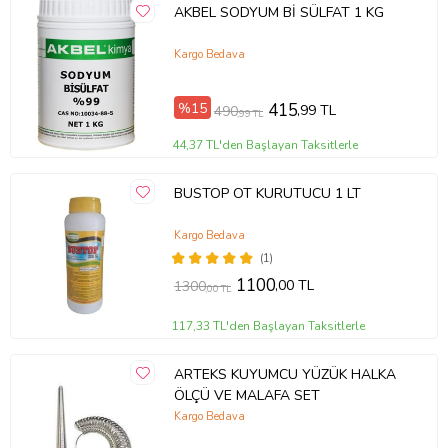
AKBEL SODYUM Bİ SÜLFAT 1 KG
Kargo Bedava
%15
415
,99 TL
490
,99 TL
44,37 TL'den Başlayan Taksitlerle
BUSTOP OT KURUTUCU 1 LT
Kargo Bedava
(1)
1100
,00 TL
1300
,00 TL
117,33 TL'den Başlayan Taksitlerle
ARTEKS KUYUMCU YÜZÜK HALKA
ÖLÇÜ VE MALAFA SET
Kargo Bedava