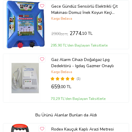
Gece Gündüz Sensörlü Elektrikli Çit
Makinası Domuz İnek Koyun Keçi
Yabani Hayvan Kovucu
Kargo Bedava
2774
,10 TL
2900
,00 TL
295,90 TL'den Başlayan Taksitlerle
Gaz Alarm Cihazı Doğalgaz Lpg
Dedektörü - Igdaş Gazmer Onaylı
Kargo Bedava
(1)
659
,00 TL
70,29 TL'den Başlayan Taksitlerle
Bu Ürünü Alanlar Bunları da Aldı
Rodex Kauçuk Kaplı Arazi Metresi