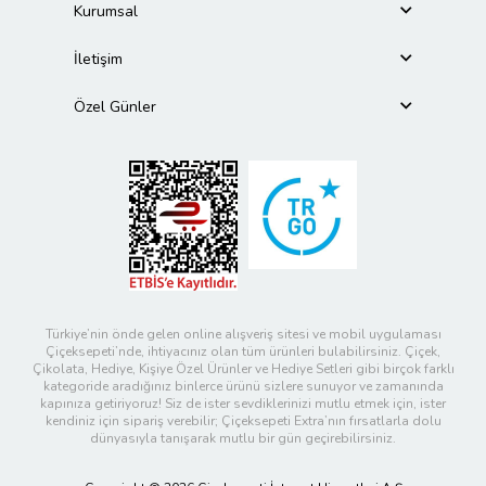
Kurumsal
İletişim
Özel Günler
Türkiye’nin önde gelen online alışveriş sitesi ve mobil uygulaması
Çiçeksepeti’nde, ihtiyacınız olan tüm ürünleri bulabilirsiniz. Çiçek,
Çikolata, Hediye, Kişiye Özel Ürünler ve Hediye Setleri gibi birçok farklı
kategoride aradığınız binlerce ürünü sizlere sunuyor ve zamanında
kapınıza getiriyoruz! Siz de ister sevdiklerinizi mutlu etmek için, ister
kendiniz için sipariş verebilir; Çiçeksepeti Extra’nın fırsatlarla dolu
dünyasıyla tanışarak mutlu bir gün geçirebilirsiniz.