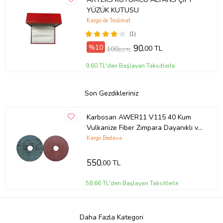
YÜZÜK KUTUSU
Kargo ile Teslimat
(1)
%10
90
,00 TL
100
,01 TL
9,60 TL'den Başlayan Taksitlerle
Son Gezdikleriniz
Karbosan AWER11 V115 40 Kum
Vulkanize Fiber Zımpara Dayanıklı ve
Uzun Ömürlü Zımparalama 10 ADET
Kargo Bedava
(Çok Renkli)
550
,00 TL
58,66 TL'den Başlayan Taksitlerle
Daha Fazla Kategori