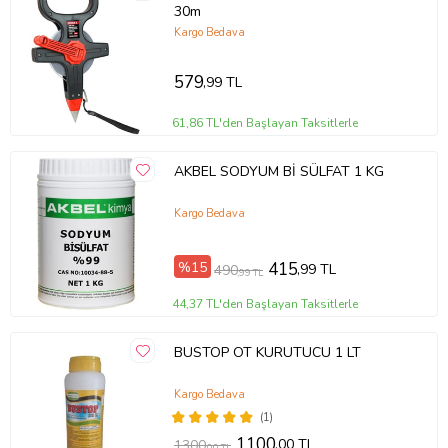
30m
Kargo Bedava
579
,99 TL
61,86 TL'den Başlayan Taksitlerle
AKBEL SODYUM Bİ SÜLFAT 1 KG
Kargo Bedava
%15
415
,99 TL
490
,99 TL
44,37 TL'den Başlayan Taksitlerle
BUSTOP OT KURUTUCU 1 LT
Kargo Bedava
(1)
1100
,00 TL
1300
,00 TL