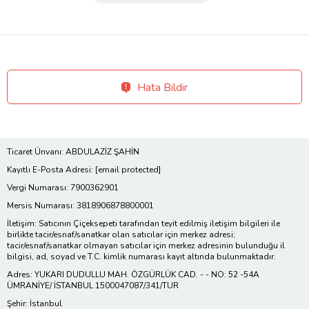
Hata Bildir
Ticaret Ünvanı: ABDULAZİZ ŞAHİN
Kayıtlı E-Posta Adresi:
[email protected]
Vergi Numarası: 7900362901
Mersis Numarası: 3818906878800001
İletişim: Satıcının Çiçeksepeti tarafından teyit edilmiş iletişim bilgileri ile
birlikte tacir/esnaf/sanatkar olan satıcılar için merkez adresi;
tacir/esnaf/sanatkar olmayan satıcılar için merkez adresinin bulunduğu il
bilgisi, ad, soyad ve T.C. kimlik numarası kayıt altında bulunmaktadır.
Adres: YUKARI DUDULLU MAH. ÖZGÜRLÜK CAD. - - NO: 52 -54A
ÜMRANİYE/ İSTANBUL 1500047087/341/TUR
Şehir: İstanbul