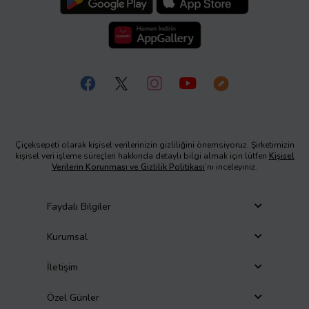
Çiçeksepeti olarak kişisel verilerinizin gizliliğini önemsiyoruz. Şirketimizin
kişisel veri işleme süreçleri hakkında detaylı bilgi almak için lütfen
Kişisel
Verilerin Korunması ve Gizlilik Politikası
’nı inceleyiniz.
Faydalı Bilgiler
Kurumsal
İletişim
Özel Günler