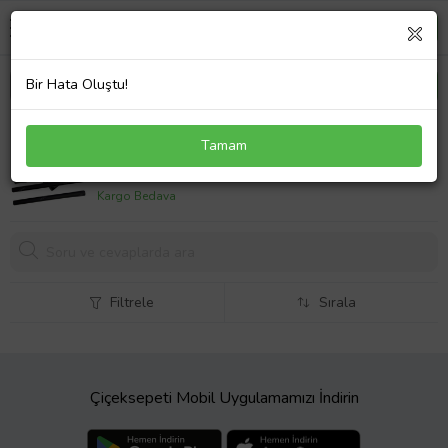
Bir Hata Oluştu!
Karcher Uyumlu MV 2 Elektrikli Süpürücü Emici Yer
Tamam
Fırçası Plastik Borusu
714,
80 TL
Kargo Bedava
Filtrele
Sırala
Çiçeksepeti Mobil Uygulamamızı İndirin