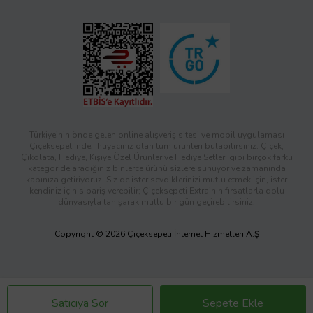
Türkiye’nin önde gelen online alışveriş sitesi ve mobil uygulaması
Çiçeksepeti’nde, ihtiyacınız olan tüm ürünleri bulabilirsiniz. Çiçek,
Çikolata, Hediye, Kişiye Özel Ürünler ve Hediye Setleri gibi birçok farklı
kategoride aradığınız binlerce ürünü sizlere sunuyor ve zamanında
kapınıza getiriyoruz! Siz de ister sevdiklerinizi mutlu etmek için, ister
kendiniz için sipariş verebilir; Çiçeksepeti Extra’nın fırsatlarla dolu
dünyasıyla tanışarak mutlu bir gün geçirebilirsiniz.
Copyright © 2026 Çiçeksepeti İnternet Hizmetleri A.Ş
Satıcıya Sor
Sepete Ekle