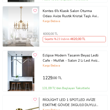
Kontes 6'lı Klasik Salon Oturma
Odası Avize Rustik Kristal Taşlı Avize
(Eskitme Altın)
Kargo Bedava
6000
,00 TL
Sepette %23 İndirim
4620
,00 TL
Eclipse Modern Tasarım Beyaz Ledli
Cafe - Mutfak - Salon 2 Li Led Avize
(Siyah)
Kargo Bedava
1229
,00 TL
131,09 TL'den Başlayan Taksitlerle
RİOLİGHT LED 1 SPOT,LED AVİZE
ESKİTME GÖVDE 3XGU10 DUYLU