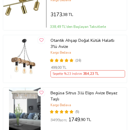
GÜN IŞIĞI 360 DERECE HAREKETLİ
Kargo Bedava
BAŞLIK SPOT (Eskitme Altın)
3173
,38 TL
338,49 TL'den Başlayan Taksitlerle
Otantik Ahşap Doğal Kütük Halatlı
3'lü Avize
Kargo Bedava
(16)
499
,00 TL
Sepette %23 İndirim
384
,23 TL
Begüsa Sitrus 3.lü Elips Avize Beyaz
Taşlı
Kargo Bedava
(5)
1749
,90 TL
3499
,80 TL