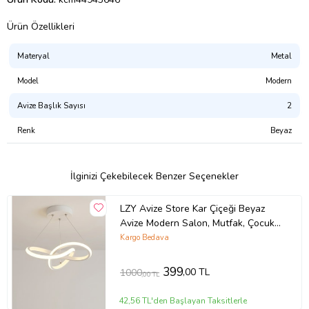
Ürün Özellikleri
Materyal
Metal
Model
Modern
Avize Başlık Sayısı
2
Renk
Beyaz
İlginizi Çekebilecek Benzer Seçenekler
LZY Avize Store Kar Çiçeği Beyaz
Avize Modern Salon, Mutfak, Çocuk
Odası ve Antre Aydınlatma (Siyah)
Kargo Bedava
399
,00 TL
1000
,00 TL
42,56 TL'den Başlayan Taksitlerle