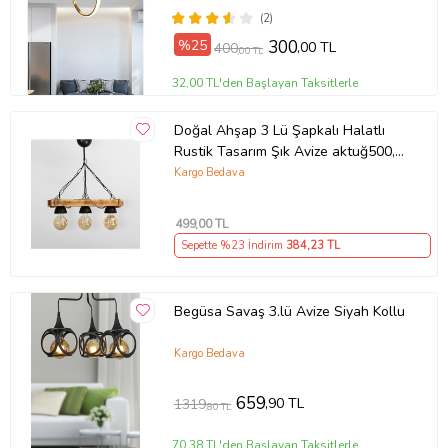
(2)
%25
300
,00 TL
400
,00 TL
32,00 TL'den Başlayan Taksitlerle
Doğal Ahşap 3 Lü Şapkalı Halatlı
Rustik Tasarım Şık Avize aktuğ500,
one size
Kargo Bedava
499
,00 TL
Sepette %23 İndirim
384
,23 TL
Begüsa Savaş 3.lü Avize Siyah Kollu
Kargo Bedava
659
,90 TL
1319
,80 TL
70,38 TL'den Başlayan Taksitlerle