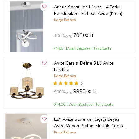
Aristia Sarkıt Ledli Avize - 4 Farklı
Renkli Şık Sarkıt Ledli Avize (Krom)
Kargo Bedava
700
,00 TL
1000
,00 TL
74,66 TL'den Başlayan Taksitlerle
Avize Çarşısı Defne 3 Lü Avize
Eskitme
Kargo Bedava
(2)
8850
,00 TL
9000
,00 TL
944,00 TL'den Başlayan Taksitlerle
LZY Avize Store Kar Çiçeği Beyaz
Avize Modern Salon, Mutfak, Çocuk
Odası ve Antre Aydınlatma (Siyah)
Kargo Bedava