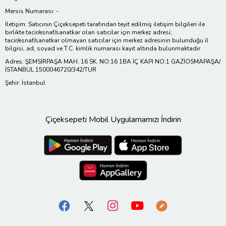
Mersis Numarası: -
İletişim: Satıcının Çiçeksepeti tarafından teyit edilmiş iletişim bilgileri ile
birlikte tacir/esnaf/sanatkar olan satıcılar için merkez adresi;
tacir/esnaf/sanatkar olmayan satıcılar için merkez adresinin bulunduğu il
bilgisi, ad, soyad ve T.C. kimlik numarası kayıt altında bulunmaktadır.
Adres: ŞEMSİRPAŞA MAH. 16 SK. NO:16 1BA İÇ KAPI NO:1 GAZİOSMAPAŞA/
İSTANBUL 1500046720/342/TUR
Şehir: İstanbul
Çiçeksepeti Mobil Uygulamamızı İndirin