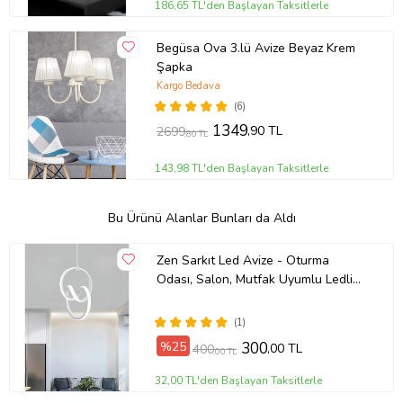
186,65 TL'den Başlayan Taksitlerle
Begüsa Ova 3.lü Avize Beyaz Krem
Şapka
Kargo Bedava
(6)
1349
,90 TL
2699
,80 TL
143,98 TL'den Başlayan Taksitlerle
Bu Ürünü Alanlar Bunları da Aldı
Zen Sarkıt Led Avize - Oturma
Odası, Salon, Mutfak Uyumlu Ledli
Avize (Beyaz)
(1)
%25
300
,00 TL
400
,00 TL
32,00 TL'den Başlayan Taksitlerle