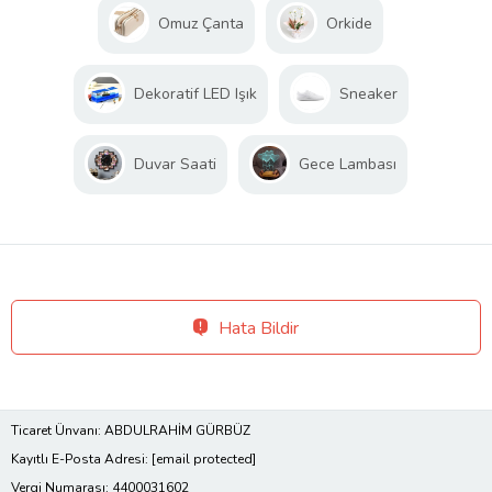
Omuz Çanta
Orkide
Dekoratif LED Işık
Sneaker
Duvar Saati
Gece Lambası
Hata Bildir
Ticaret Ünvanı: ABDULRAHİM GÜRBÜZ
Kayıtlı E-Posta Adresi:
[email protected]
Vergi Numarası: 4400031602