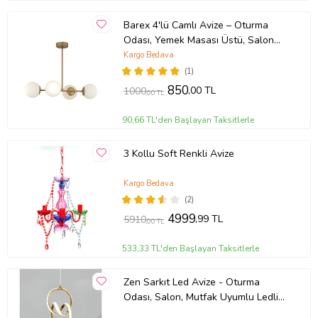
Barex 4'lü Camlı Avize – Oturma
Odası, Yemek Masası Üstü, Salon
Uyumlu Avize (Eskitme Altın)
Kargo Bedava
(1)
850
,00 TL
1000
,00 TL
90,66 TL'den Başlayan Taksitlerle
3 Kollu Soft Renkli Avize
Kargo Bedava
(2)
4999
,99 TL
5910
,00 TL
533,33 TL'den Başlayan Taksitlerle
Zen Sarkıt Led Avize - Oturma
Odası, Salon, Mutfak Uyumlu Ledli
Avize (Gold)