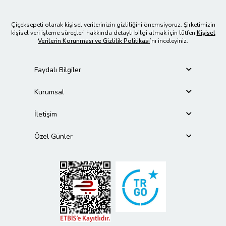
Çiçeksepeti olarak kişisel verilerinizin gizliliğini önemsiyoruz. Şirketimizin
kişisel veri işleme süreçleri hakkında detaylı bilgi almak için lütfen
Kişisel
Verilerin Korunması ve Gizlilik Politikası
’nı inceleyiniz.
Faydalı Bilgiler
Kurumsal
İletişim
Özel Günler