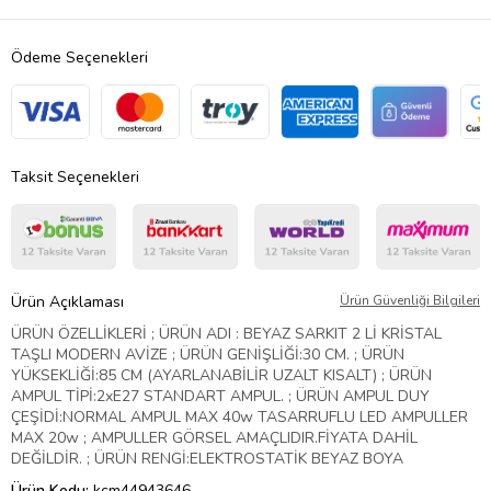
Ödeme Seçenekleri
Taksit Seçenekleri
Ürün Açıklaması
Ürün Güvenliği Bilgileri
ÜRÜN ÖZELLİKLERİ ; ÜRÜN ADI : BEYAZ SARKIT 2 Lİ KRİSTAL
TAŞLI MODERN AVİZE ; ÜRÜN GENİŞLİĞİ:30 CM. ; ÜRÜN
YÜKSEKLİĞİ:85 CM (AYARLANABİLİR UZALT KISALT) ; ÜRÜN
AMPUL TİPİ:2xE27 STANDART AMPUL. ; ÜRÜN AMPUL DUY
ÇEŞİDİ:NORMAL AMPUL MAX 40w TASARRUFLU LED AMPULLER
MAX 20w ; AMPULLER GÖRSEL AMAÇLIDIR.FİYATA DAHİL
DEĞİLDİR. ; ÜRÜN RENGİ:ELEKTROSTATİK BEYAZ BOYA
Ürün Kodu:
kcm44943646