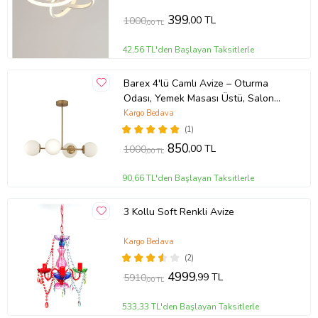
399
,00 TL
1000
,00 TL
42,56 TL'den Başlayan Taksitlerle
Barex 4'lü Camlı Avize – Oturma
Odası, Yemek Masası Üstü, Salon
Uyumlu Avize (Eskitme Altın)
Kargo Bedava
(1)
850
,00 TL
1000
,00 TL
90,66 TL'den Başlayan Taksitlerle
3 Kollu Soft Renkli Avize
Kargo Bedava
(2)
4999
,99 TL
5910
,00 TL
533,33 TL'den Başlayan Taksitlerle