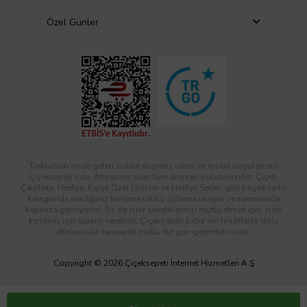
Özel Günler
Türkiye’nin önde gelen online alışveriş sitesi ve mobil uygulaması
Çiçeksepeti’nde, ihtiyacınız olan tüm ürünleri bulabilirsiniz. Çiçek,
Çikolata, Hediye, Kişiye Özel Ürünler ve Hediye Setleri gibi birçok farklı
kategoride aradığınız binlerce ürünü sizlere sunuyor ve zamanında
kapınıza getiriyoruz! Siz de ister sevdiklerinizi mutlu etmek için, ister
kendiniz için sipariş verebilir; Çiçeksepeti Extra’nın fırsatlarla dolu
dünyasıyla tanışarak mutlu bir gün geçirebilirsiniz.
Copyright © 2026 Çiçeksepeti İnternet Hizmetleri A.Ş