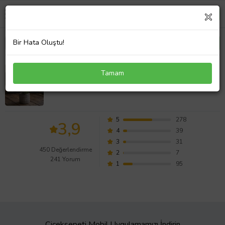
Bir Hata Oluştu!
Kare Desenli Gri Beton Saksıda Camilla
Tamam
Difenbahya
Değerlendirmeleri
5
278
3,9
4
39
3
31
450 Değerlendirme
2
7
241 Yorum
1
95
Çiçeksepeti Mobil Uygulamamızı İndirin