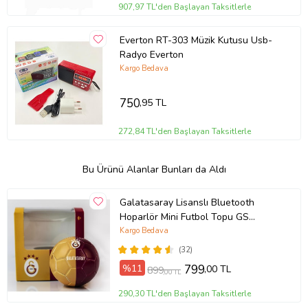
907,97 TL'den Başlayan Taksitlerle
Everton RT-303 Müzik Kutusu Usb-
Radyo Everton
Kargo Bedava
750
,95 TL
272,84 TL'den Başlayan Taksitlerle
Bu Ürünü Alanlar Bunları da Aldı
Galatasaray Lisanslı Bluetooth
Hoparlör Mini Futbol Topu GS
Cimbom Goal DOPPLER
Kargo Bedava
(32)
%11
799
,00 TL
899
,00 TL
290,30 TL'den Başlayan Taksitlerle