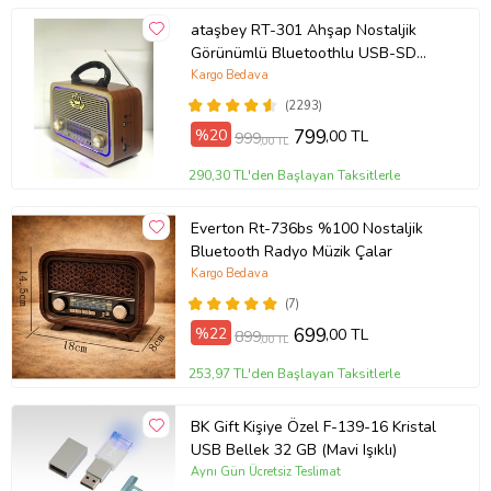
ataşbey RT-301 Ahşap Nostaljik
Görünümlü Bluetoothlu USB-SD
Card Mp3 Çalar Radyo Müzik Kutusu
Kargo Bedava
(Kahverengi)
(2293)
%20
799
,00 TL
999
,00 TL
290,30 TL'den Başlayan Taksitlerle
Everton Rt-736bs %100 Nostaljik
Bluetooth Radyo Müzik Çalar
Kargo Bedava
(7)
%22
699
,00 TL
899
,00 TL
253,97 TL'den Başlayan Taksitlerle
BK Gift Kişiye Özel F-139-16 Kristal
USB Bellek 32 GB (Mavi Işıklı)
Aynı Gün Ücretsiz Teslimat