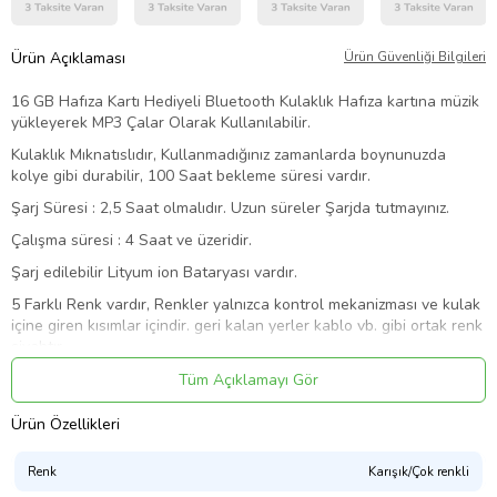
Ürün Açıklaması
Ürün Güvenliği Bilgileri
16 GB Hafıza Kartı Hediyeli Bluetooth Kulaklık Hafıza kartına müzik
yükleyerek MP3 Çalar Olarak Kullanılabilir.
Kulaklık Mıknatıslıdır, Kullanmadığınız zamanlarda boynunuzda
kolye gibi durabilir, 100 Saat bekleme süresi vardır.
Şarj Süresi : 2,5 Saat olmalıdır. Uzun süreler Şarjda tutmayınız.
Çalışma süresi : 4 Saat ve üzeridir.
Şarj edilebilir Lityum ion Bataryası vardır.
5 Farklı Renk vardır, Renkler yalnızca kontrol mekanizması ve kulak
içine giren kısımlar içindir. geri kalan yerler kablo vb. gibi ortak renk
siyahtır.
Renk Seçeneklerini kullanarak siparişinizi oluşturabilirsiniz.
Tüm Açıklamayı Gör
Paket İçeriği :
Ürün Özellikleri
1 x MS-T5 Kulakiçi Kulaklık
1 x Kullanma kılavuzu ve Garanti Belgesi
Renk
Karışık/Çok renkli
1 x Micro USB Şarj Kablosu