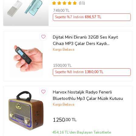
(11)
749
,00 TL
Sepette %7 İndirim
696
,57 TL
Dijital Mini Ekranlı 32GB Ses Kayıt
Cihazı MP3 Çalar Ders Kaydı
Röportaj Kaydı Dinleme1 Cihazı
Kargo Bedava
1500
,00 TL
Sepette %8 İndirim
1380
,00 TL
Harvox Nostaljik Radyo Fenerli
Bluetoothlu Mp3 Çalar Müzik Kutusu
Kargo Bedava
1250
,00 TL
454,16 TL'den Başlayan Taksitlerle