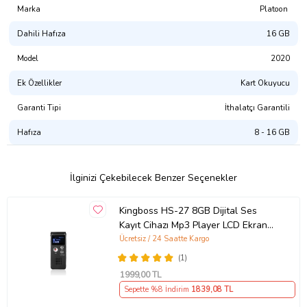
1 x 16 GB Micro SD Hafıza Kartı
Marka
Platoon
Ürün Kodu:
kcm4042401
Dahili Hafıza
16 GB
Model
2020
Ek Özellikler
Kart Okuyucu
Garanti Tipi
İthalatçı Garantili
Hafıza
8 - 16 GB
İlginizi Çekebilecek Benzer Seçenekler
Kingboss HS-27 8GB Dijital Ses
Kayıt Cihazı Mp3 Player LCD Ekran
(Siyah)
Ücretsiz / 24 Saatte Kargo
(1)
1999
,00 TL
Sepette %8 İndirim
1839
,08 TL