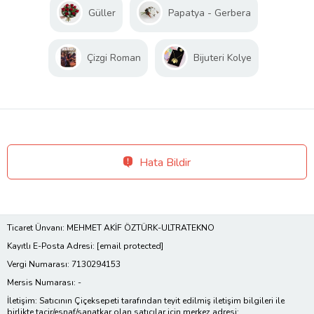
Güller
Papatya - Gerbera
Çizgi Roman
Bijuteri Kolye
Hata Bildir
Ticaret Ünvanı: MEHMET AKİF ÖZTÜRK-ULTRATEKNO
Kayıtlı E-Posta Adresi:
[email protected]
Vergi Numarası: 7130294153
Mersis Numarası: -
İletişim: Satıcının Çiçeksepeti tarafından teyit edilmiş iletişim bilgileri ile
birlikte tacir/esnaf/sanatkar olan satıcılar için merkez adresi;