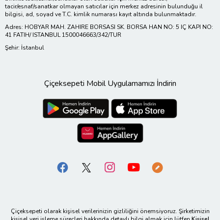
tacir/esnaf/sanatkar olmayan satıcılar için merkez adresinin bulunduğu il
bilgisi, ad, soyad ve T.C. kimlik numarası kayıt altında bulunmaktadır.
Adres: HOBYAR MAH. ZAHIRE BORSASI SK. BORSA HAN NO: 5 IÇ KAPI NO:
41 FATIH/ ISTANBUL 1500046663/342/TUR
Şehir: İstanbul
Çiçeksepeti Mobil Uygulamamızı İndirin
Çiçeksepeti olarak kişisel verilerinizin gizliliğini önemsiyoruz. Şirketimizin
kişisel veri işleme süreçleri hakkında detaylı bilgi almak için lütfen
Kişisel