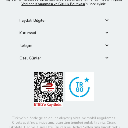
Verilerin Korunması ve Gizlilik Politikası
’nı inceleyiniz.
Faydalı Bilgiler
Kurumsal
İletişim
Özel Günler
Türkiye’nin önde gelen online alışveriş sitesi ve mobil uygulaması
Çiçeksepeti’nde, ihtiyacınız olan tüm ürünleri bulabilirsiniz. Çiçek,
Çikolata, Hediye, Kişiye Özel Ürünler ve Hediye Setleri gibi birçok farklı