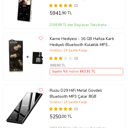
(1)
5941
,90 TL
2158,89 TL'den Başlayan Taksitlerle
Karne Hediyesi - 16 GB Hafıza Kartı
Hediyeli Bluetooth Kulaklık MP3
Çalar (Altın)
Ücretsiz / 24 Saatte Kargo
(2)
699
,90 TL
Sepette %8 İndirim
643
,91 TL
Ruizu D29 HiFi Metal Gövdeli
Bluetooth MP3 Çalar 8GB
Ücretsiz / 24 Saatte Kargo
(1)
5250
,00 TL