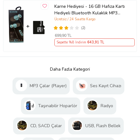
Karne Hediyesi - 16 GB Hafıza Kartı
Hediyeli Bluetooth Kulaklık MP3
Çalar (Mavi)
Ücretsiz / 24 Saatte Kargo
(2)
699
,90 TL
Sepette %8 İndirim
643
,91 TL
Daha Fazla Kategori
MP3 Çalar (Player)
Ses Kayıt Cihazı
Taşınabilir Hoparlör
Radyo
CD, SACD Çalar
USB, Flash Bellek