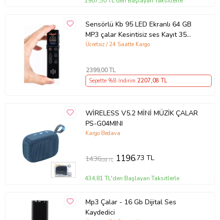
1907,50 TL'den Başlayan Taksitlerle
Sensörlü Kb 95 LED Ekranlı 64 GB
MP3 çalar Kesintisiz ses Kayıt 35
Saat Kingboss (Siyah)
Ücretsiz / 24 Saatte Kargo
2399
,00 TL
Sepette %8 İndirim
2207
,08 TL
WİRELESS V5.2 MİNİ MÜZİK ÇALAR
PS-G04MINI
Kargo Bedava
1196
,73 TL
1436
,08 TL
434,81 TL'den Başlayan Taksitlerle
Mp3 Çalar - 16 Gb Dijital Ses
Kaydedici