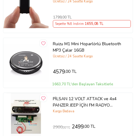
Ücretsiz / 24 Saatte Kargo
1799
,00 TL
Sepette %8 İndirim
1655
,08 TL
Ruizu M1 Mini Hoparlörlü Bluetooth
MP3 Çalar 16GB
Ücretsiz / 24 Saatte Kargo
4579
,00 TL
1663,70 TL'den Başlayan Taksitlerle
PİLSAN 12 VOLT ATTACK ve 4x4
PANZER JEEP İÇİN FM RADYO
MP3+USB GİRİŞ+BLUETOOTH
Kargo Bedava
2499
,00 TL
2900
,00 TL