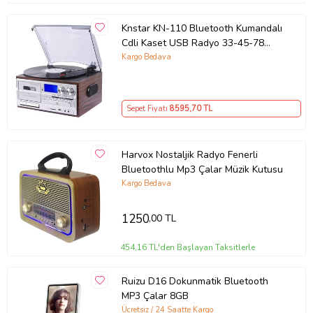
Knstar KN-110 Bluetooth Kumandalı
Cdli Kaset USB Radyo 33-45-78
Plaklar Çalar Pikap
Kargo Bedava
Sepet Fiyatı
8595
,70 TL
Harvox Nostaljik Radyo Fenerli
Bluetoothlu Mp3 Çalar Müzik Kutusu
Kargo Bedava
1250
,00 TL
454,16 TL'den Başlayan Taksitlerle
Ruizu D16 Dokunmatik Bluetooth
MP3 Çalar 8GB
Ücretsiz / 24 Saatte Kargo