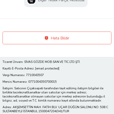
Diğer Yedek Parça, Aksesuar
Hata Bildir
Ticaret Ünvanı: SİVAS GÖZDE MOB.SAN.VE TİC.LTD.ŞTİ.
Kayıtlı E-Posta Adresi:
[email protected]
Vergi Numarası: 7710043507
Mersis Numarası: 0771004350700015
İletişim: Satıcının Çiçeksepeti tarafından teyit edilmiş iletişim bilgileri ile
birlikte tacir/esnaf/sanatkar olan satıcılar için merkez adresi;
tacir/esnaf/sanatkar olmayan satıcılar için merkez adresinin bulunduğu il
bilgisi, ad, soyad ve T.C. kimlik numarası kayıt altında bulunmaktadır.
Adres: AKŞEMSETTİN MAH. FATİH BLV. UÇAR DÜĞÜN SALONU NO: 508 C
SULTANBEYLİ/ İSTANBUL 1500047204/341/TUR