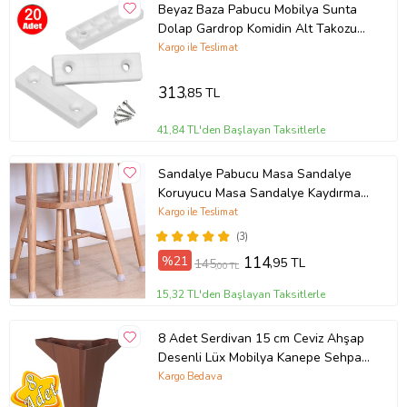
Beyaz Baza Pabucu Mobilya Sunta
Dolap Gardrop Komidin Alt Takozu
Ayağı Küçük Plastik Ayak -20 Adet
Kargo ile Teslimat
313
,85 TL
41,84 TL'den Başlayan Taksitlerle
Sandalye Pabucu Masa Sandalye
Koruyucu Masa Sandalye Kaydırmaz
Zemin Parke Koruyucu
Kargo ile Teslimat
(3)
%21
114
,95 TL
145
,00 TL
15,32 TL'den Başlayan Taksitlerle
8 Adet Serdivan 15 cm Ceviz Ahşap
Desenli Lüx Mobilya Kanepe Sehpa
Ünite Koltuk Ayağı Baza Ayak
Kargo Bedava