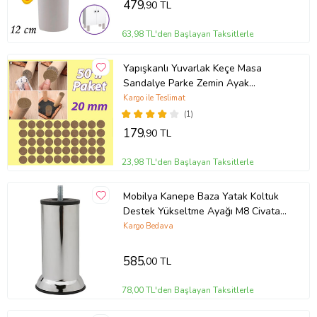
479
,90 TL
63,98 TL'den Başlayan Taksitlerle
Yapışkanlı Yuvarlak Keçe Masa
Sandalye Parke Zemin Ayak
Koruyucu Kaydırmaz 20 mm Keçesi
Kargo ile Teslimat
(50'Lİ PAKET) (Kahverengi)
(1)
179
,90 TL
23,98 TL'den Başlayan Taksitlerle
Mobilya Kanepe Baza Yatak Koltuk
Destek Yükseltme Ayağı M8 Civatalı
Krom Metal Ayakları 15 Cm 4 ADET
Kargo Bedava
585
,00 TL
78,00 TL'den Başlayan Taksitlerle