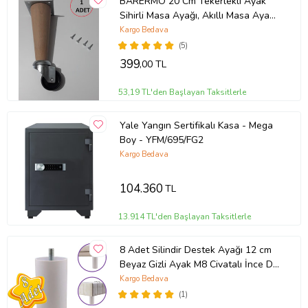
BARERMO 20 Cm Tekerlekli Ayak
Sihirli Masa Ayağı, Akıllı Masa Ayağı,
Akıllı Sehpa Ayağı, Sihirli Sehpa
Kargo Bedava
Ayağı
(5)
399
,00 TL
53,19 TL'den Başlayan Taksitlerle
Yale Yangın Sertifikalı Kasa - Mega
Boy - YFM/695/FG2
Kargo Bedava
104.360
TL
13.914 TL'den Başlayan Taksitlerle
8 Adet Silindir Destek Ayağı 12 cm
Beyaz Gizli Ayak M8 Civatalı İnce Diş
Mobilya Kanepe Baza Koltuk
Kargo Bedava
(1)