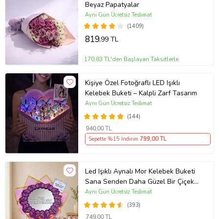
Beyaz Papatyalar
Aynı Gün Ücretsiz Teslimat
(1409)
819
,99 TL
170,83 TL'den Başlayan Taksitlerle
Kişiye Özel Fotoğraflı LED Işıklı
Kelebek Buketi – Kalpli Zarf Tasarım
Aynı Gün Ücretsiz Teslimat
(144)
940
,00 TL
Sepette %15 İndirim
799
,00 TL
Led Işıklı Aynalı Mor Kelebek Buketi
Sana Senden Daha Güzel Bir Çiçek
Bulamadım Ayna Buket Sevgiliye
Aynı Gün Ücretsiz Teslimat
Hediye
(393)
749
,00 TL