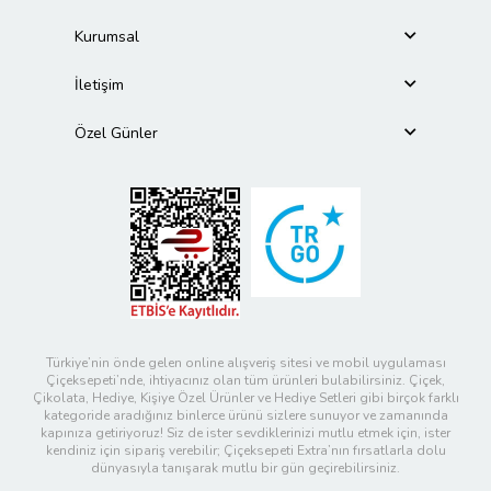
Kurumsal
İletişim
Özel Günler
Türkiye’nin önde gelen online alışveriş sitesi ve mobil uygulaması
Çiçeksepeti’nde, ihtiyacınız olan tüm ürünleri bulabilirsiniz. Çiçek,
Çikolata, Hediye, Kişiye Özel Ürünler ve Hediye Setleri gibi birçok farklı
kategoride aradığınız binlerce ürünü sizlere sunuyor ve zamanında
kapınıza getiriyoruz! Siz de ister sevdiklerinizi mutlu etmek için, ister
kendiniz için sipariş verebilir; Çiçeksepeti Extra’nın fırsatlarla dolu
dünyasıyla tanışarak mutlu bir gün geçirebilirsiniz.