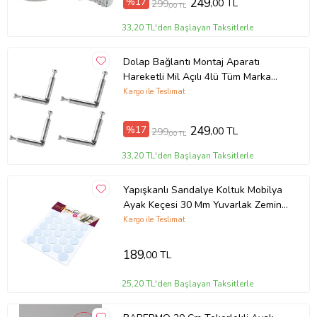
%17
249
,00 TL
299
,00 TL
33,20 TL'den Başlayan Taksitlerle
Dolap Bağlantı Montaj Aparatı
Hareketli Mil Açılı 4lü Tüm Marka
Uyumlu
Kargo ile Teslimat
%17
249
,00 TL
299
,00 TL
33,20 TL'den Başlayan Taksitlerle
Yapışkanlı Sandalye Koltuk Mobilya
Ayak Keçesi 30 Mm Yuvarlak Zemin
Koruyucu Keçe
Kargo ile Teslimat
189
,00 TL
25,20 TL'den Başlayan Taksitlerle