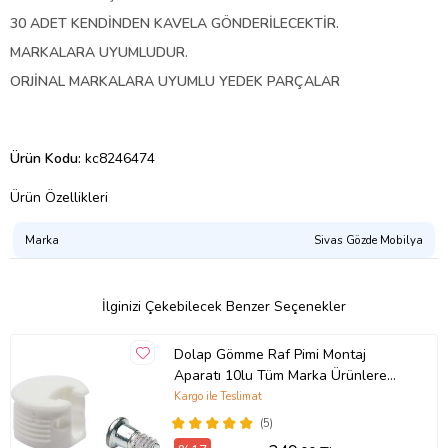
30 ADET KENDİNDEN KAVELA GÖNDERİLECEKTİR.
MARKALARA UYUMLUDUR.
ORJİNAL MARKALARA UYUMLU YEDEK PARÇALAR
Ürün Kodu:
kc8246474
Ürün Özellikleri
Marka
Sivas Gözde Mobilya
İlginizi Çekebilecek Benzer Seçenekler
Dolap Gömme Raf Pimi Montaj
Aparatı 10lu Tüm Marka Ürünlere
Uyumlu
Kargo ile Teslimat
(5)