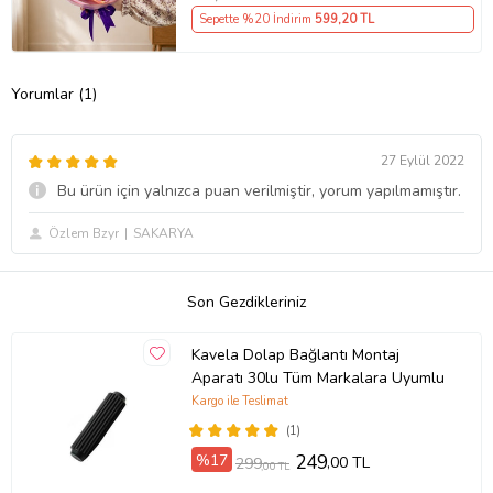
Sepette %20 İndirim
599
,20 TL
Yorumlar (1)
27 Eylül 2022
Bu ürün için yalnızca puan verilmiştir, yorum yapılmamıştır.
Özlem Bzyr
SAKARYA
Son Gezdikleriniz
Kavela Dolap Bağlantı Montaj
Aparatı 30lu Tüm Markalara Uyumlu
Kargo ile Teslimat
(1)
%17
249
,00 TL
299
,00 TL