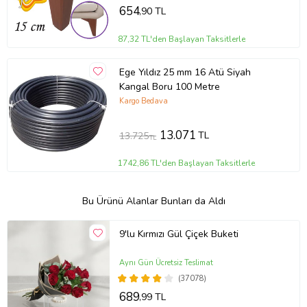
654
,90 TL
87,32 TL'den Başlayan Taksitlerle
Ege Yıldız 25 mm 16 Atü Siyah
Kangal Boru 100 Metre
Kargo Bedava
13.071
TL
13.725
TL
1742,86 TL'den Başlayan Taksitlerle
Bu Ürünü Alanlar Bunları da Aldı
9'lu Kırmızı Gül Çiçek Buketi
Aynı Gün Ücretsiz Teslimat
(37078)
689
,99 TL