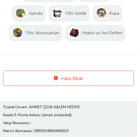
Ajanda
Ofis İsimlik
Kupa
Ofis Aksesuarları
Hatıra ve Anı Defteri
Hata Bildir
Ticaret Ünvanı: AHMET ÇELİK-KALEM HEDİYE
Kayıtlı E-Posta Adresi:
[email protected]
Vergi Numarası: -
Mersis Numarası: 5855504994400019