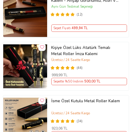
Kalem - Ahşap Görünümlü, Altın Ve
Kırmızı Detaylı İmza Kalemi Orjinal
Aynı Gün Teslimat Seçeneği
Kutusunda
(12)
Sepet Fiyatı
499
,94 TL
Kişiye Özel Lüks Atatürk Temalı
Metal Roller İmza Kalemi
Ücretsiz / 24 Saatte Kargo
(44)
999
,99 TL
Sepette %50 İndirim
500
,00 TL
İsme Özel Kutulu Metal Roller Kalem
Ücretsiz / 24 Saatte Kargo
(34)
923
,06 TL