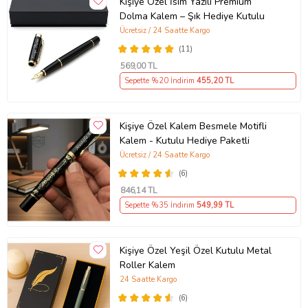
Kişiye Özel İsim Yazılı Premium
Dolma Kalem – Şık Hediye Kutulu
Ücretsiz / 24 Saatte Kargo
(11)
569
,00 TL
Sepette %20 İndirim
455
,20 TL
Kişiye Özel Kalem Besmele Motifli
Kalem - Kutulu Hediye Paketli
Ücretsiz / 24 Saatte Kargo
(6)
846
,14 TL
Sepette %35 İndirim
549
,99 TL
Kişiye Özel Yeşil Özel Kutulu Metal
Roller Kalem
24 Saatte Kargo
(6)