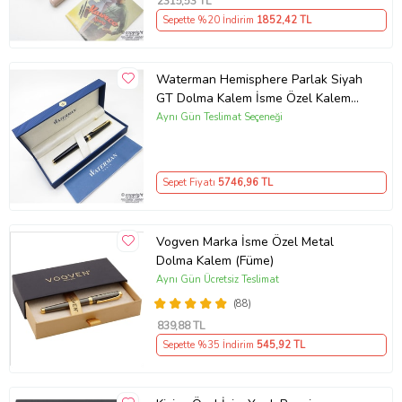
2315
,53 TL
Sepette %20 İndirim
1852
,42 TL
Waterman Hemisphere Parlak Siyah
GT Dolma Kalem İsme Özel Kalem
Hediye Kalem
Aynı Gün Teslimat Seçeneği
Sepet Fiyatı
5746
,96 TL
Vogven Marka İsme Özel Metal
Dolma Kalem (Füme)
Aynı Gün Ücretsiz Teslimat
(88)
839
,88 TL
Sepette %35 İndirim
545
,92 TL