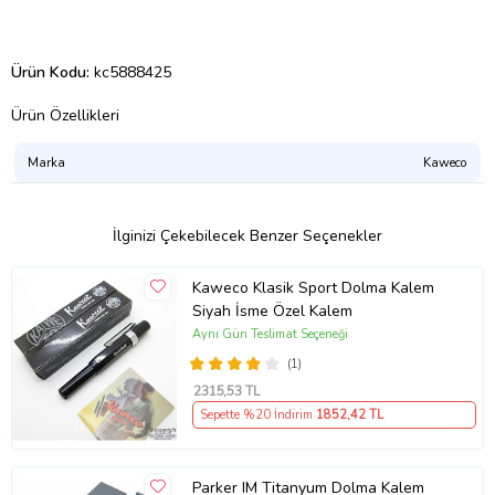
Ürün Kodu:
kc5888425
Ürün Özellikleri
Marka
Kaweco
İlginizi Çekebilecek Benzer Seçenekler
Kaweco Klasik Sport Dolma Kalem
Siyah İsme Özel Kalem
Aynı Gün Teslimat Seçeneği
(1)
2315
,53 TL
Sepette %20 İndirim
1852
,42 TL
Parker IM Titanyum Dolma Kalem