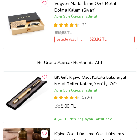
Vogven Marka İsme Özel Metal
Dolma Kalem (Siyah)
Aynı Gün Ücretsiz Teslimat
(29)
959
,88 TL
Sepette %35 İndirim
623
,92 TL
Bu Ürünü Alanlar Bunları da Aldı
BK Gift Kişiye Özel Kutulu Lüks Siyah
Metal Roller Kalem, Yeni İş, Ofis
Hediyesi, Arkadaşa Hediye,
Aynı Gün Ücretsiz Teslimat
Öğretmenler Günü
(1304)
389
,00 TL
41,49 TL'den Başlayan Taksitlerle
Kişiye Özel Lüx İsme Özel Lüks İmza