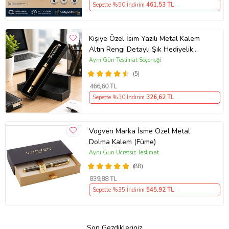
Sepette %50 İndirim
461
,53 TL
Kişiye Özel İsim Yazılı Metal Kalem
Altın Rengi Detaylı Şık Hediyelik
Roller Kalem Özel Kutusunda İmza
Aynı Gün Teslimat Seçeneği
Kalemi
(5)
466
,60 TL
Sepette %30 İndirim
326
,62 TL
Vogven Marka İsme Özel Metal
Dolma Kalem (Füme)
Aynı Gün Ücretsiz Teslimat
(88)
839
,88 TL
Sepette %35 İndirim
545
,92 TL
Son Gezdikleriniz