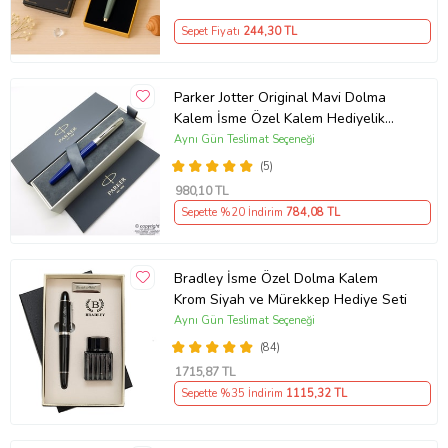
Sepet Fiyatı
244
,30 TL
Parker Jotter Original Mavi Dolma
Kalem İsme Özel Kalem Hediyelik
Kalem
Aynı Gün Teslimat Seçeneği
(5)
980
,10 TL
Sepette %20 İndirim
784
,08 TL
Bradley İsme Özel Dolma Kalem
Krom Siyah ve Mürekkep Hediye Seti
Aynı Gün Teslimat Seçeneği
(84)
1715
,87 TL
Sepette %35 İndirim
1115
,32 TL