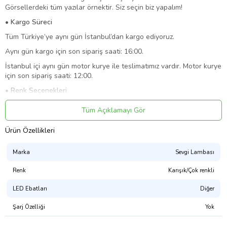
Görsellerdeki tüm yazılar örnektir. Siz seçin biz yapalım!
• Kargo Süreci
Tüm Türkiye’ye aynı gün İstanbul’dan kargo ediyoruz.
Aynı gün kargo için son sipariş saati: 16:00.
İstanbul içi aynı gün motor kurye ile teslimatımız vardır. Motor kurye
için son sipariş saati: 12:00.
• Renk Seçenekleri
Lambalarımız 7 farklı renkte yanar: kırmızı, mavi, yeşil, pembe, sarı,
Tüm Açıklamayı Gör
mor, beyaz.
Bir renk seçmek zorunda değilsiniz, üzerindeki düğmeye basarak
Ürün Özellikleri
rengi kolayca değiştirebilirsiniz. Düğmeye her basıldığında renk
değişir. Ayrıca, çift tıklayarak RGB modunu etkinleştirebilirsiniz ve
Marka
Sevgi Lambası
lamba otomatik olarak bir renkten diğerine geçer.
Renk
Karışık/Çok renkli
• Çalışma Şekli ve Ebadı
Ürün AB normlarına uygun üretilmektedir ve CE belgesine sahiptir.
LED Ebatları
Diğer
Aydınlatma sistemi 2xAA pil ile çalışmaktadır. Piller pakete dahildir.
Güç kablosuna gerek yoktur, bu da aynı zamanda güvenli,
Şarj Özelliği
Yok
taşınabilir ve kullanımı kolay olduğu anlamına gelir. Özel entegresi
sayesinde max. 3 saat yanar ve otomatik söner. Bu sayede pil