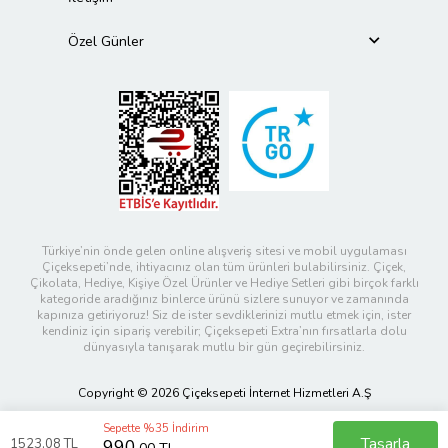
Özel Günler
Türkiye’nin önde gelen online alışveriş sitesi ve mobil uygulaması
Çiçeksepeti’nde, ihtiyacınız olan tüm ürünleri bulabilirsiniz. Çiçek,
Çikolata, Hediye, Kişiye Özel Ürünler ve Hediye Setleri gibi birçok farklı
kategoride aradığınız binlerce ürünü sizlere sunuyor ve zamanında
kapınıza getiriyoruz! Siz de ister sevdiklerinizi mutlu etmek için, ister
kendiniz için sipariş verebilir; Çiçeksepeti Extra’nın fırsatlarla dolu
dünyasıyla tanışarak mutlu bir gün geçirebilirsiniz.
Copyright © 2026 Çiçeksepeti İnternet Hizmetleri A.Ş
Sepette %35 İndirim
Tasarla
1523
,08 TL
990