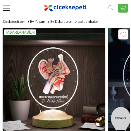
Çiçeksepeti.com
Ev Yaşam
Ev Dekorasyon
Led Lambalar
TASARLANABİLİR