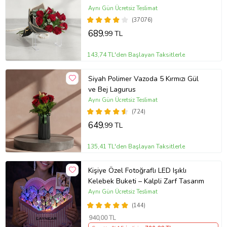
Aynı Gün Ücretsiz Teslimat
(37076)
689
,99 TL
143,74 TL'den Başlayan Taksitlerle
Siyah Polimer Vazoda 5 Kırmızı Gül
ve Bej Lagurus
Aynı Gün Ücretsiz Teslimat
(724)
649
,99 TL
135,41 TL'den Başlayan Taksitlerle
Kişiye Özel Fotoğraflı LED Işıklı
Kelebek Buketi – Kalpli Zarf Tasarım
Aynı Gün Ücretsiz Teslimat
(144)
940
,00 TL