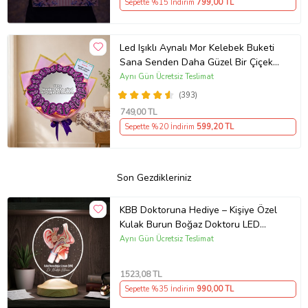
Sepette %15 İndirim
799
,00 TL
Led Işıklı Aynalı Mor Kelebek Buketi
Sana Senden Daha Güzel Bir Çiçek
Bulamadım Ayna Buket Sevgiliye
Aynı Gün Ücretsiz Teslimat
Hediye
(393)
749
,00 TL
Sepette %20 İndirim
599
,20 TL
Son Gezdikleriniz
KBB Doktoruna Hediye – Kişiye Özel
Kulak Burun Boğaz Doktoru LED
Lamba
Aynı Gün Ücretsiz Teslimat
1523
,08 TL
Sepette %35 İndirim
990
,00 TL