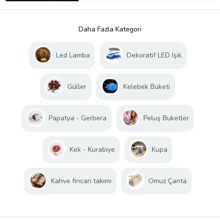
Daha Fazla Kategori
Led Lamba
Dekoratif LED Işık
Güller
Kelebek Buketi
Papatya - Gerbera
Peluş Buketler
Kek - Kurabiye
Kupa
Kahve fincan takımı
Omuz Çanta