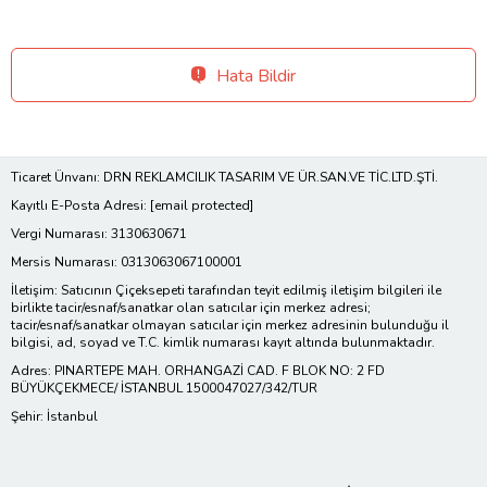
Hata Bildir
Ticaret Ünvanı: DRN REKLAMCILIK TASARIM VE ÜR.SAN.VE TİC.LTD.ŞTİ.
Kayıtlı E-Posta Adresi:
[email protected]
Vergi Numarası: 3130630671
Mersis Numarası: 0313063067100001
İletişim: Satıcının Çiçeksepeti tarafından teyit edilmiş iletişim bilgileri ile
birlikte tacir/esnaf/sanatkar olan satıcılar için merkez adresi;
tacir/esnaf/sanatkar olmayan satıcılar için merkez adresinin bulunduğu il
bilgisi, ad, soyad ve T.C. kimlik numarası kayıt altında bulunmaktadır.
Adres: PINARTEPE MAH. ORHANGAZİ CAD. F BLOK NO: 2 FD
BÜYÜKÇEKMECE/ İSTANBUL 1500047027/342/TUR
Şehir: İstanbul