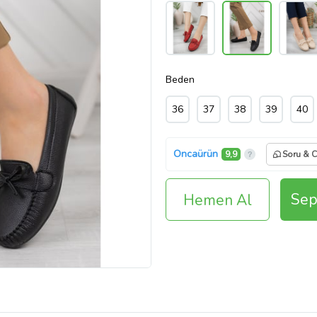
Beden
36
37
38
39
40
Oncaürün
9,9
Soru & 
Sep
Hemen Al