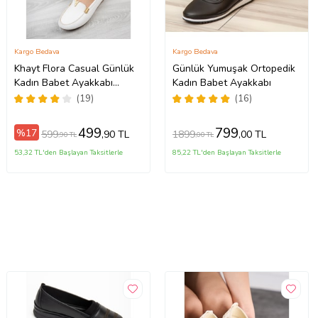
Kargo Bedava
Kargo Bedava
Khayt Flora Casual Günlük
Günlük Yumuşak Ortopedik
Kadın Babet Ayakkabı
Kadın Babet Ayakkabı
(Beyaz)
(19)
(16)
499
799
%17
599
1899
,90 TL
,00 TL
,90 TL
,00 TL
53,32 TL'den Başlayan Taksitlerle
85,22 TL'den Başlayan Taksitlerle