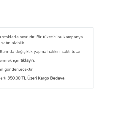
stoklarla sınırlıdır. Bir tüketici bu kampanya
tın alabilir.
arında değişiklik yapma hakkını saklı tutar.
renmek için
tıklayın.
n gönderilecektir.
erli
350,00 TL Üzeri Kargo Bedava
 Görüntüle
iyat bilgileri, satıcı tarafından