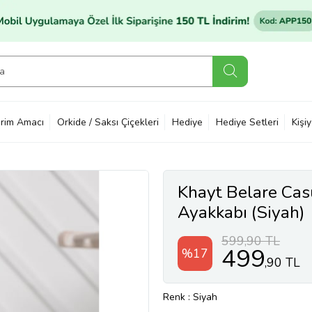
rim Amacı
Orkide / Saksı Çiçekleri
Hediye
Hediye Setleri
Kişi
Khayt Belare Cas
Ayakkabı (Siyah)
599,90 TL
499
%17
,90 TL
Renk
: Siyah