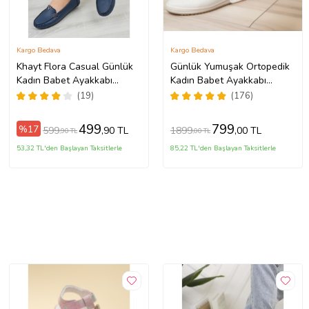
Kargo Bedava
Kargo Bedava
Khayt Flora Casual Günlük
Günlük Yumuşak Ortopedik
Kadın Babet Ayakkabı
Kadın Babet Ayakkabı
(Lacivert)
(Beyaz)
(19)
(176)
499
799
%17
599
1899
,90 TL
,00 TL
,90 TL
,00 TL
53,32 TL'den Başlayan Taksitlerle
85,22 TL'den Başlayan Taksitlerle