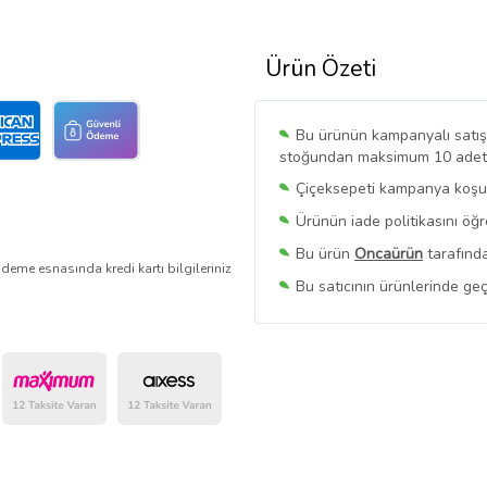
Ürün Özeti
Bu ürünün kampanyalı satışı 
stoğundan maksimum 10 adet sa
Çiçeksepeti kampanya koşull
Ürünün iade politikasını öğ
Bu ürün
Oncaürün
tarafında
deme esnasında kredi kartı bilgileriniz
Bu satıcının ürünlerinde geç
Bu Satıcının
Tüm Ürünlerini
Ürün sayfasında gördüğünüz f
belirlenmektedir.