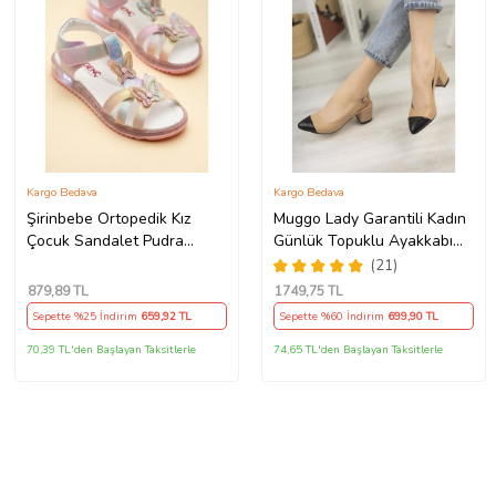
Kargo Bedava
Kargo Bedava
Şirinbebe Ortopedik Kız
Muggo Lady Garantili Kadın
Çocuk Sandalet Pudra
Günlük Topuklu Ayakkabı
Kelebek Detaylı
(Nude)
(21)
879
,89 TL
1749
,75 TL
Sepette %25 İndirim
659
,92 TL
Sepette %60 İndirim
699
,90 TL
70,39 TL'den Başlayan Taksitlerle
74,65 TL'den Başlayan Taksitlerle