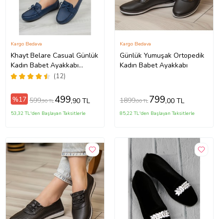
Kargo Bedava
Kargo Bedava
Khayt Belare Casual Günlük
Günlük Yumuşak Ortopedik
Kadın Babet Ayakkabı
Kadın Babet Ayakkabı
(Lacivert)
(12)
499
799
%17
599
1899
,90 TL
,00 TL
,90 TL
,00 TL
53,32 TL'den Başlayan Taksitlerle
85,22 TL'den Başlayan Taksitlerle