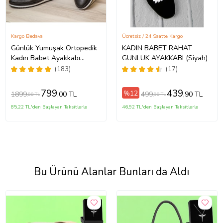
Kargo Bedava
Ücretsiz / 24 Saatte Kargo
Günlük Yumuşak Ortopedik
KADIN BABET RAHAT
Kadın Babet Ayakkabı
GÜNLÜK AYAKKABI (Siyah)
(Siyah)
(183)
(17)
799
439
%12
1899
499
,00 TL
,90 TL
,00 TL
,90 TL
85,22 TL'den Başlayan Taksitlerle
46,92 TL'den Başlayan Taksitlerle
Bu Ürünü Alanlar Bunları da Aldı