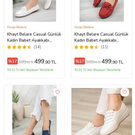
Kargo Bedava
Kargo Bedava
Khayt Belare Casual Günlük
Khayt Belare Casual Günlük
Kadın Babet Ayakkabı
Kadın Babet Ayakkabı
(Beyaz)
(Kırmızı)
(14)
(11)
499
499
%17
%17
599
599
,90 TL
,90 TL
,90 TL
,90 TL
53,32 TL'den Başlayan Taksitlerle
53,32 TL'den Başlayan Taksitlerle