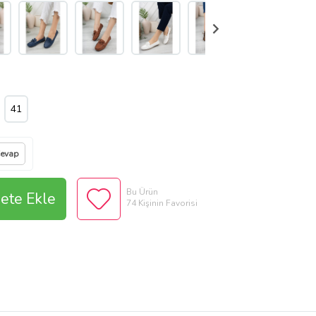
41
Cevap
Bu Ürün
ete Ekle
74 Kişinin Favorisi