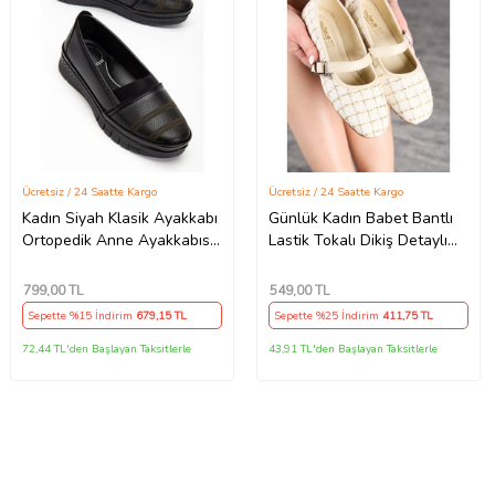
Ücretsiz / 24 Saatte Kargo
Ücretsiz / 24 Saatte Kargo
Kadın Siyah Klasik Ayakkabı
Günlük Kadın Babet Bantlı
Ortopedik Anne Ayakkabısı
Lastik Tokalı Dikiş Detaylı
Anne Babet Ayakkabı Anne
Ortopedik Rahat Ev İş Ofis
Kadın Günlük Ayakkabı
Ayakkabı 781 (Krem)
799
,00 TL
549
,00 TL
Sepette %15 İndirim
679
,15 TL
Sepette %25 İndirim
411
,75 TL
72,44 TL'den Başlayan Taksitlerle
43,91 TL'den Başlayan Taksitlerle