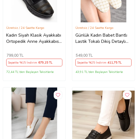
Ücretsiz / 24 Saatte Kargo
Ücretsiz / 24 Saatte Kargo
Kadın Siyah Klasik Ayakkabı
Günlük Kadın Babet Bantlı
Ortopedik Anne Ayakkabısı
Lastik Tokalı Dikiş Detaylı
Anne Babet Ayakkabı Anne
Ortopedik Rahat Ev İş Ofis
Kadın Günlük Ayakkabı
Ayakkabı 781 (Krem)
799
,00 TL
549
,00 TL
Sepette %15 İndirim
679
,15 TL
Sepette %25 İndirim
411
,75 TL
72,44 TL'den Başlayan Taksitlerle
43,91 TL'den Başlayan Taksitlerle