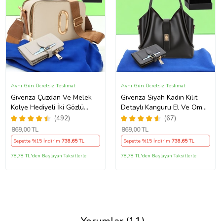
Aynı Gün Ücretsiz Teslimat
Aynı Gün Ücretsiz Teslimat
Givenza Çüzdan Ve Melek
Givenza Siyah Kadın Kilit
Kolye Hediyeli İki Gözlü
Detaylı Kanguru El Ve Omuz
Cepli El Omuz Çanta (Krem)
Çantası Yavru Çantalı
(492)
(67)
Cüzdan Ve Kolye Hediyeli
869
,00 TL
869
,00 TL
Sepette %15 İndirim
738
,65 TL
Sepette %15 İndirim
738
,65 TL
78,78 TL'den Başlayan Taksitlerle
78,78 TL'den Başlayan Taksitlerle