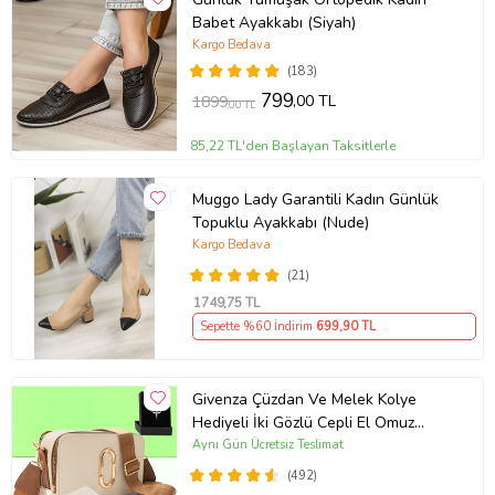
Babet Ayakkabı (Siyah)
Kargo Bedava
(183)
799
,00 TL
1899
,00 TL
85,22 TL'den Başlayan Taksitlerle
Muggo Lady Garantili Kadın Günlük
Topuklu Ayakkabı (Nude)
Kargo Bedava
(21)
1749
,75 TL
Sepette %60 İndirim
699
,90 TL
Givenza Çüzdan Ve Melek Kolye
Hediyeli İki Gözlü Cepli El Omuz
Çanta (Krem)
Aynı Gün Ücretsiz Teslimat
(492)