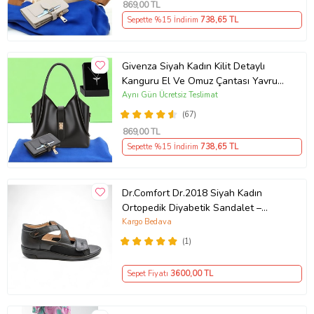
869
,00 TL
Sepette %15 İndirim
738
,65 TL
Givenza Siyah Kadın Kilit Detaylı
Kanguru El Ve Omuz Çantası Yavru
Çantalı Cüzdan Ve Kolye Hediyeli
Aynı Gün Ücretsiz Teslimat
(67)
869
,00 TL
Sepette %15 İndirim
738
,65 TL
Dr.Comfort Dr.2018 Siyah Kadın
Ortopedik Diyabetik Sandalet –
Gerçek Deri, Kayık Taban, Medikal
Kargo Bedava
Konfor (Siyah Deri)
(1)
Sepet Fiyatı
3600
,00 TL