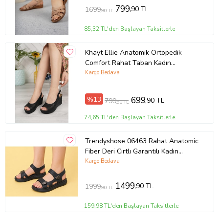
799
,90 TL
1699
,90 TL
85,32 TL'den Başlayan Taksitlerle
Khayt Ellie Anatomik Ortopedik
Comfort Rahat Taban Kadın
Sandalet Ayakkabı (Siyah)
Kargo Bedava
%13
699
,90 TL
799
,90 TL
74,65 TL'den Başlayan Taksitlerle
Trendyshose 06463 Rahat Anatomic
Fiber Deri Cırtlı Garantılı Kadın
Sandalet
Kargo Bedava
1499
,90 TL
1999
,90 TL
159,98 TL'den Başlayan Taksitlerle