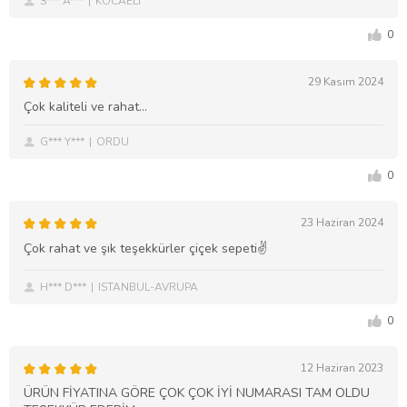
S*** A***
KOCAELİ
0
29 Kasım 2024
Çok kaliteli ve rahat...
G*** Y***
ORDU
0
23 Haziran 2024
Çok rahat ve şık teşekkürler çiçek sepeti✌️
H*** D***
ISTANBUL-AVRUPA
0
12 Haziran 2023
ÜRÜN FİYATINA GÖRE ÇOK ÇOK İYİ NUMARASI TAM OLDU