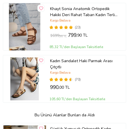
Khayt Sonia Anatomik Ortopedik
Hakiki Deri Rahat Taban Kadın Terlik
Sandalet (Kahverengi)
Kargo Bedava
(23)
799
,90 TL
1699
,90 TL
85,32 TL'den Başlayan Taksitlerle
Kadın Sandalet Haki Parmak Arası
Çıtçıtlı
Kargo Bedava
(70)
990
,00 TL
105,60 TL'den Başlayan Taksitlerle
Bu Ürünü Alanlar Bunları da Aldı
Günlük Yumuşak Ortopedik Kadın