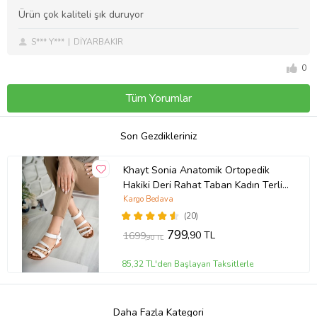
Ürün çok kaliteli şık duruyor
S*** Y***
DİYARBAKIR
0
Tüm Yorumlar
Son Gezdikleriniz
Khayt Sonia Anatomik Ortopedik
Hakiki Deri Rahat Taban Kadın Terlik
Sandalet (Beyaz)
Kargo Bedava
(20)
799
,90 TL
1699
,90 TL
85,32 TL'den Başlayan Taksitlerle
Daha Fazla Kategori