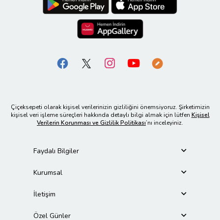
Çiçeksepeti olarak kişisel verilerinizin gizliliğini önemsiyoruz. Şirketimizin
kişisel veri işleme süreçleri hakkında detaylı bilgi almak için lütfen
Kişisel
Verilerin Korunması ve Gizlilik Politikası
’nı inceleyiniz.
Faydalı Bilgiler
Kurumsal
İletişim
Özel Günler