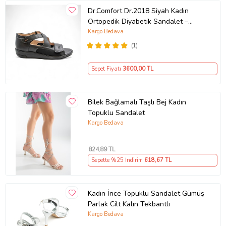
Dr.Comfort Dr.2018 Siyah Kadın
Ortopedik Diyabetik Sandalet –
Gerçek Deri, Kayık Taban, Medikal
Kargo Bedava
Konfor (Siyah Deri)
(1)
Sepet Fiyatı
3600
,00 TL
Bilek Bağlamalı Taşlı Bej Kadın
Topuklu Sandalet
Kargo Bedava
824
,89 TL
Sepette %25 İndirim
618
,67 TL
Kadın İnce Topuklu Sandalet Gümüş
Parlak Cilt Kalın Tekbantlı
Kargo Bedava