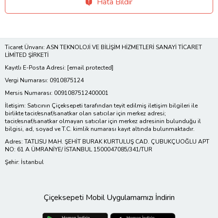
Hata Bildir
Ticaret Ünvanı: ASN TEKNOLOJİ VE BİLİŞİM HİZMETLERİ SANAYİ TİCARET
LİMİTED ŞİRKETİ
Kayıtlı E-Posta Adresi:
[email protected]
Vergi Numarası: 0910875124
Mersis Numarası: 0091087512400001
İletişim: Satıcının Çiçeksepeti tarafından teyit edilmiş iletişim bilgileri ile
birlikte tacir/esnaf/sanatkar olan satıcılar için merkez adresi;
tacir/esnaf/sanatkar olmayan satıcılar için merkez adresinin bulunduğu il
bilgisi, ad, soyad ve T.C. kimlik numarası kayıt altında bulunmaktadır.
Adres: TATLISU MAH. ŞEHİT BURAK KURTULUŞ CAD. ÇUBUKÇUOĞLU APT
NO: 61 A ÜMRANİYE/ İSTANBUL 1500047085/341/TUR
Şehir: İstanbul
Çiçeksepeti Mobil Uygulamamızı İndirin