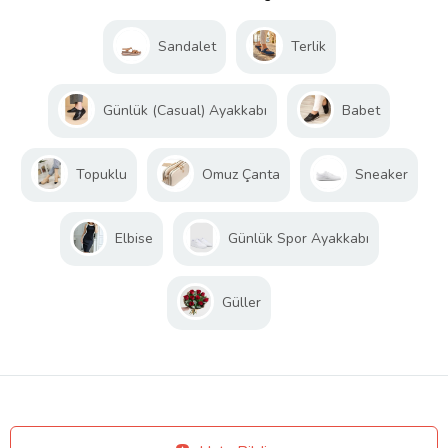
Sandalet
Terlik
Günlük (Casual) Ayakkabı
Babet
Topuklu
Omuz Çanta
Sneaker
Elbise
Günlük Spor Ayakkabı
Güller