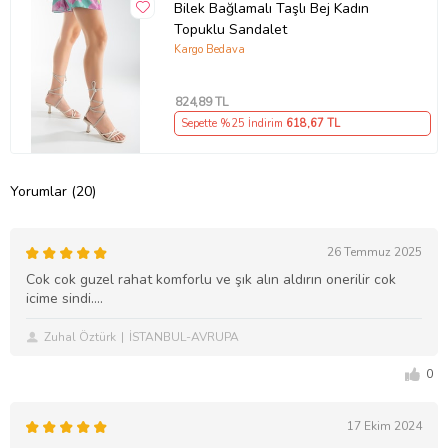
Bilek Bağlamalı Taşlı Bej Kadın
Topuklu Sandalet
Kargo Bedava
824
,89 TL
Sepette %25 İndirim
618
,67 TL
Yorumlar (20)
26 Temmuz 2025
Cok cok guzel rahat komforlu ve şık alın aldırın onerilir cok
icime sindi....
Zuhal Öztürk
İSTANBUL-AVRUPA
0
17 Ekim 2024