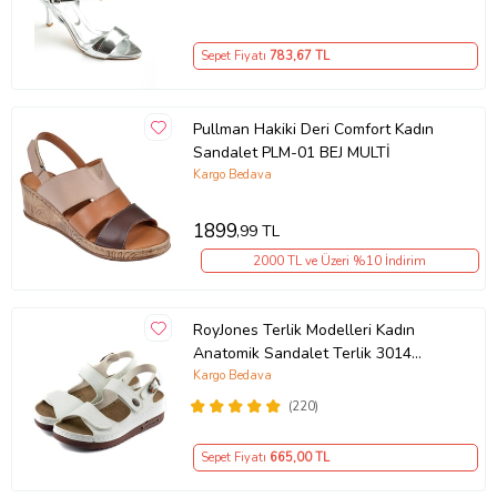
Sepet Fiyatı
783
,67 TL
Pullman Hakiki Deri Comfort Kadın
Sandalet PLM-01 BEJ MULTİ
Kargo Bedava
1899
,99 TL
2000 TL ve Üzeri %10 İndirim
RoyJones Terlik Modelleri Kadın
Anatomik Sandalet Terlik 3014
(Beyaz)
Kargo Bedava
(220)
Sepet Fiyatı
665
,00 TL