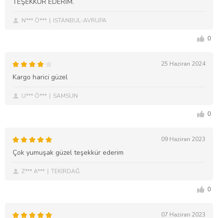
TEŞEKKÜR EDERİM.
N*** Ö***
ISTANBUL-AVRUPA
0
25 Haziran 2024
Kargo harici güzel
U*** Ö***
SAMSUN
0
09 Haziran 2023
Çok yumuşak güzel teşekkür ederim
Z*** A***
TEKİRDAĞ
0
07 Haziran 2023