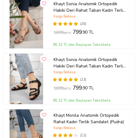
Khayt Sonia Anatomik Ortopedik
Hakiki Deri Rahat Taban Kadın Terlik
Sandalet (Pudra)
Kargo Bedava
(26)
799
,90 TL
1699
,90 TL
85,32 TL'den Başlayan Taksitlerle
Khayt Sonia Anatomik Ortopedik
Hakiki Deri Rahat Taban Kadın Terlik
Sandalet (Siyah)
Kargo Bedava
(23)
799
,90 TL
1699
,90 TL
85,32 TL'den Başlayan Taksitlerle
Khayt Monila Anatomik Ortopedik
Rahat Kadın Terlik Sandalet (Pudra)
Kargo Bedava
(12)