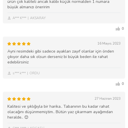
ürün çok kaliteli ancak kalıbı küçük normalden 1 numara
büyük almanızı öneririm
A*** K***
AKSARAY
0
16 Mayıs 2023
Ayni resimdeki gibi sadece ayakları zayıf olanlar için önden
çıkıyor daha sık olsun derseniz bi büyük beden ile rahat
edebilirsiniz
s*** k***
ORDU
0
27 Haziran 2023
Kalitesi ve şıklığıyla bir harika.. Tabanının bu kadar rahat
olacağını düşünmemiştim.. Bütün yaz çıkarmam ayağımdan
heralde.. 😊