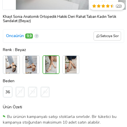
(
20
)
Khayt Sonia Anatomik Ortopedik Hakiki Deri Rahat Taban Kadın Terlik
Sandalet (Beyaz)
Oncaürün
9,9
Satıcıya Sor
Renk
: Beyaz
Beden
36
37
39
40
Ürün Özeti
Bu ürünün kampanyalı satışı stoklarla sınırlıdır. Bir tüketici bu
kampanya stoğundan maksimum 10 adet satın alabilir.