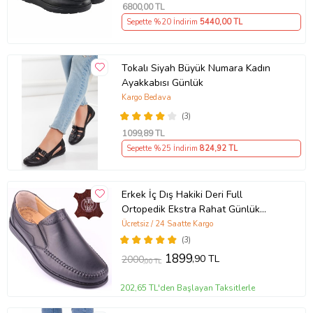
6800
,00 TL
Sepette %20 İndirim
5440
,00 TL
Tokalı Siyah Büyük Numara Kadın
Ayakkabısı Günlük
Kargo Bedava
(3)
1099
,89 TL
Sepette %25 İndirim
824
,92 TL
Erkek İç Dış Hakiki Deri Full
Ortopedik Ekstra Rahat Günlük
Ayakkabı DTC015 (Siyah)
Ücretsiz / 24 Saatte Kargo
(3)
1899
,90 TL
2000
,00 TL
202,65 TL'den Başlayan Taksitlerle