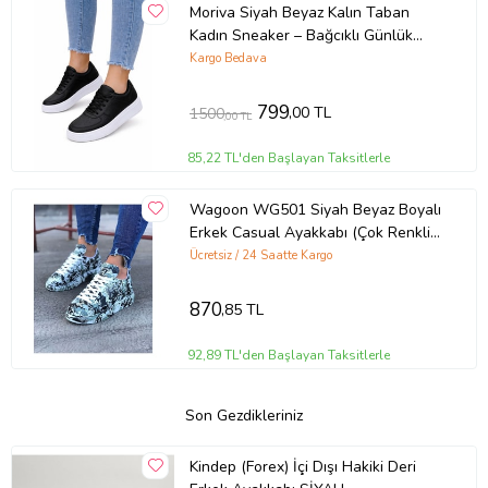
Moriva Siyah Beyaz Kalın Taban
Kadın Sneaker – Bağcıklı Günlük
Spor Ayakkabı – Rahat Yürüyüş
Kargo Bedava
Ayakkabısı
799
,00 TL
1500
,00 TL
85,22 TL'den Başlayan Taksitlerle
Wagoon WG501 Siyah Beyaz Boyalı
Erkek Casual Ayakkabı (Çok Renkli-
Lacivert)
Ücretsiz / 24 Saatte Kargo
870
,85 TL
92,89 TL'den Başlayan Taksitlerle
Son Gezdikleriniz
Kindep (Forex) İçi Dışı Hakiki Deri