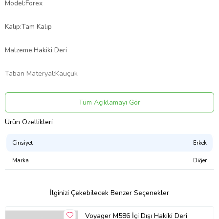
Model:Forex
Kalıp:Tam Kalıp
Malzeme:Hakiki Deri
Taban Materyal:Kauçuk
Yükseklik:3 cm
Tüm Açıklamayı Gör
Üretim Yeri:Türkiye
Ürün Özellikleri
Ürün Kodu:
kcm7681779
Cinsiyet
Erkek
Marka
Diğer
İlginizi Çekebilecek Benzer Seçenekler
Voyager M586 İçi Dışı Hakiki Deri