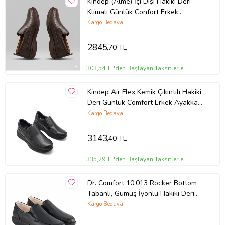
Kindep (Alme) İçi Dışı Hakiki Deri
Klimalı Günlük Confort Erkek
Ayakkabı KAHVERENGİ
Kargo Bedava
2845
,70 TL
303,54 TL'den Başlayan Taksitlerle
Kindep Air Flex Kemik Çıkıntılı Hakiki
Deri Günlük Comfort Erkek Ayakkabı
SİYAH
Kargo Bedava
3143
,40 TL
335,29 TL'den Başlayan Taksitlerle
Dr. Comfort 10.013 Rocker Bottom
Tabanlı, Gümüş İyonlu Hakiki Deri
Erkek Ayakkabısı
Kargo Bedava