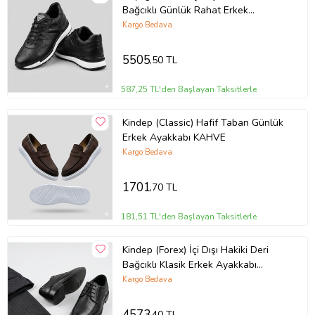
Bağcıklı Günlük Rahat Erkek
Ayakkabı SİYAH
Kargo Bedava
5505
,50 TL
587,25 TL'den Başlayan Taksitlerle
Kindep (Classic) Hafif Taban Günlük
Erkek Ayakkabı KAHVE
Kargo Bedava
1701
,70 TL
181,51 TL'den Başlayan Taksitlerle
Kindep (Forex) İçi Dışı Hakiki Deri
Bağcıklı Klasik Erkek Ayakkabı
SİYAH
Kargo Bedava
4573
,40 TL