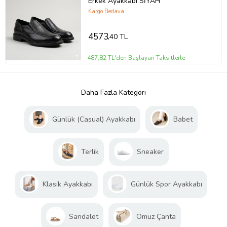
Erkek Ayakkabı SİYAH
Kargo Bedava
4573
,40 TL
487,82 TL'den Başlayan Taksitlerle
Daha Fazla Kategori
Günlük (Casual) Ayakkabı
Babet
Terlik
Sneaker
Klasik Ayakkabı
Günlük Spor Ayakkabı
Sandalet
Omuz Çanta