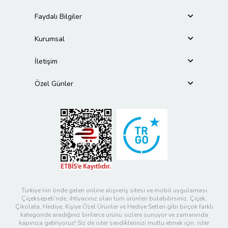
Faydalı Bilgiler
Kurumsal
İletişim
Özel Günler
Türkiye’nin önde gelen online alışveriş sitesi ve mobil uygulaması
Çiçeksepeti’nde, ihtiyacınız olan tüm ürünleri bulabilirsiniz. Çiçek,
Çikolata, Hediye, Kişiye Özel Ürünler ve Hediye Setleri gibi birçok farklı
kategoride aradığınız binlerce ürünü sizlere sunuyor ve zamanında
kapınıza getiriyoruz! Siz de ister sevdiklerinizi mutlu etmek için, ister