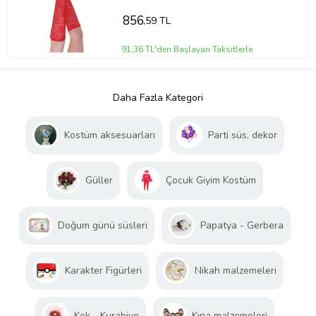
856
,59 TL
91,36 TL'den Başlayan Taksitlerle
Daha Fazla Kategori
Kostüm aksesuarları
Parti süs, dekor
Güller
Çocuk Giyim Kostüm
Doğum günü süsleri
Papatya - Gerbera
Karakter Figürleri
Nikah malzemeleri
Kek - Kurabiye
Kına malzemeleri