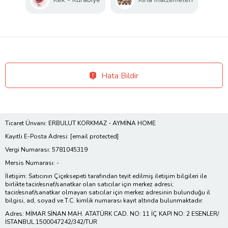
Hata Bildir
Ticaret Ünvanı: ERBULUT KORKMAZ - AYMİNA HOME
Kayıtlı E-Posta Adresi:
[email protected]
Vergi Numarası: 5781045319
Mersis Numarası: -
İletişim: Satıcının Çiçeksepeti tarafından teyit edilmiş iletişim bilgileri ile
birlikte tacir/esnaf/sanatkar olan satıcılar için merkez adresi;
tacir/esnaf/sanatkar olmayan satıcılar için merkez adresinin bulunduğu il
bilgisi, ad, soyad ve T.C. kimlik numarası kayıt altında bulunmaktadır.
Adres: MİMAR SİNAN MAH. ATATÜRK CAD. NO: 11 İÇ KAPI NO: 2 ESENLER/
İSTANBUL 1500047242/342/TUR