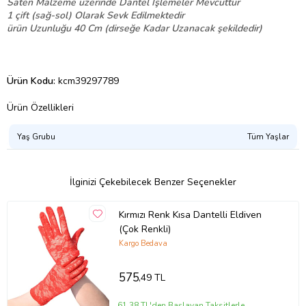
Saten Malzeme üzerinde Dantel Işlemeler Mevcuttur
1 çift (sağ-sol) Olarak Sevk Edilmektedir
ürün Uzunluğu 40 Cm (dirseğe Kadar Uzanacak şekildedir)
Ürün Kodu:
kcm39297789
Ürün Özellikleri
Yaş Grubu
Tüm Yaşlar
İlginizi Çekebilecek Benzer Seçenekler
Kırmızı Renk Kısa Dantelli Eldiven
(Çok Renkli)
Kargo Bedava
575
,49 TL
61,38 TL'den Başlayan Taksitlerle