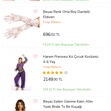
Beyaz Renk Orta Boy Dantelli
Eldiven
Kargo Bedava
696
,02 TL
74,24 TL'den Başlayan Taksitlerle
Harem Prensesi Kız Çocuk Kostümü
4-6 Yaş
Kargo Bedava
(1)
2149
,00 TL
229,22 TL'den Başlayan Taksitlerle
Beyaz Saten Üzerine Kalın Altın
Yazılı Bride To Be Kuşağı