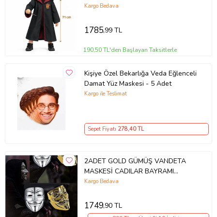
Kargo Bedava
1785
,99 TL
190,50 TL'den Başlayan Taksitlerle
Kişiye Özel Bekarlığa Veda Eğlenceli
Damat Yüz Maskesi - 5 Adet
Kargo ile Teslimat
Sepet Fiyatı
278
,40 TL
2ADET GOLD GÜMÜŞ VANDETA
MASKESİ CADILAR BAYRAMI
MASKESİ KORKU MASKESİ PARTİ
Kargo Bedava
MASKESİ YILBAŞI MASKESİ
1749
,90 TL