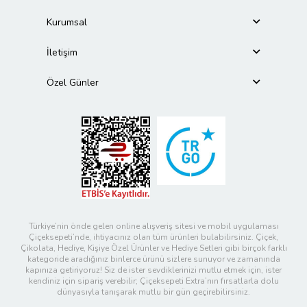
Kurumsal
İletişim
Özel Günler
Türkiye’nin önde gelen online alışveriş sitesi ve mobil uygulaması
Çiçeksepeti’nde, ihtiyacınız olan tüm ürünleri bulabilirsiniz. Çiçek,
Çikolata, Hediye, Kişiye Özel Ürünler ve Hediye Setleri gibi birçok farklı
kategoride aradığınız binlerce ürünü sizlere sunuyor ve zamanında
kapınıza getiriyoruz! Siz de ister sevdiklerinizi mutlu etmek için, ister
kendiniz için sipariş verebilir; Çiçeksepeti Extra’nın fırsatlarla dolu
dünyasıyla tanışarak mutlu bir gün geçirebilirsiniz.