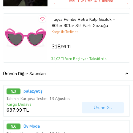
899 TL ve Üzeri %10 İndirim
Fuşya Pembe Retro Kalp Gözlük –
80’ler 90’lar Stil Parti Gözlüğü
Kargo ile Teslimat
318
,99 TL
34,02 TL'den Başlayan Taksitlerle
Ürünün Diğer Satıcıları
palazyetiş
9,3
Tahmini Kargoya Teslim: 13 Ağustos
Kargo Bedava
Ürüne Git
637,99 TL
By Moda
9,6