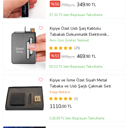
Ürününüzü daha uzun ömürlü kullanabilmek için 5 Saniyeden fazla
%56
349
,90 TL
799
,00 TL
açık tutmayınız.
Not:Çakmak ön yüzeyine isim ve soyisim tarihiniz yazılmaktadır. Yazı
37,32 TL'den Başlayan Taksitlerle
lazer yöntemiyle yazılmakta ve silinme deforme olmamaktadır. Yazı
tipi, isim ve karakter uzunluğuna bağlı olarak değişiklik
Kişiye Özel Usb Şarj Kablolu
göstermektedir. Bu çakmak bir oyuncak değildir, mutlaka ve
Tabakalı Dokunmatik Elektronik
mutlaka çocuklardan uzak tutunuz.
Çakmak
Aynı Gün Ücretsiz Teslimat
Ürün Kodu:
kcm26899158
(25)
%53
469
,90 TL
999
,90 TL
50,12 TL'den Başlayan Taksitlerle
Kişiye ve İsme Özel Siyah Metal
Tabaka ve Usb Şarjlı Çakmak Seti
Kargo Bedava
(1)
1110
,00 TL
118,39 TL'den Başlayan Taksitlerle