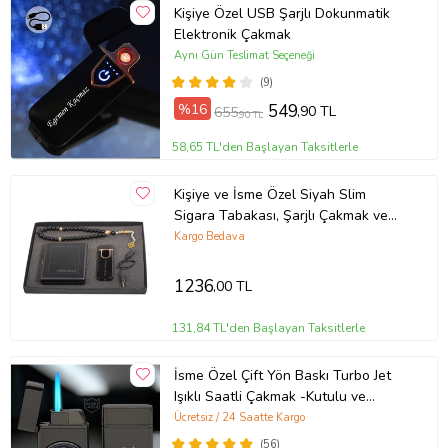
Kişiye Özel USB Şarjlı Dokunmatik
Elektronik Çakmak
Aynı Gün Teslimat Seçeneği
(9)
%16
549
,90 TL
655
,90 TL
58,65 TL'den Başlayan Taksitlerle
Kişiye ve İsme Özel Siyah Slim
Sigara Tabakası, Şarjlı Çakmak ve
Tesbih Seti
Kargo Bedava
1236
,00 TL
131,84 TL'den Başlayan Taksitlerle
İsme Özel Çift Yön Baskı Turbo Jet
Işıklı Saatli Çakmak -Kutulu ve
Hediye Paketinde (Füme)
Ücretsiz / 24 Saatte Kargo
(56)