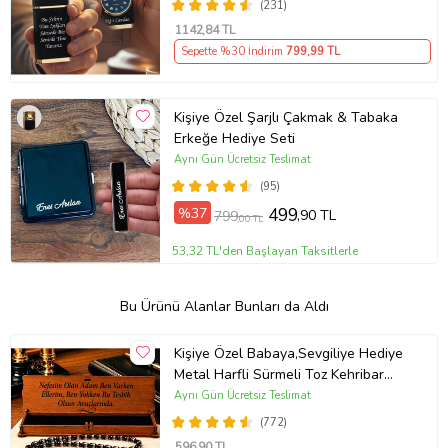
(231)
1142
,84 TL
Sepette %30 İndirim
799
,99 TL
Kişiye Özel Şarjlı Çakmak & Tabaka
Erkeğe Hediye Seti
Aynı Gün Ücretsiz Teslimat
(95)
%37
499
,90 TL
799
,00 TL
53,32 TL'den Başlayan Taksitlerle
Bu Ürünü Alanlar Bunları da Aldı
Kişiye Özel Babaya,Sevgiliye Hediye
Metal Harfli Sürmeli Toz Kehribar
Tesbih [ 5 Renk ] (Siyah)
Aynı Gün Ücretsiz Teslimat
(772)
596
,90 TL