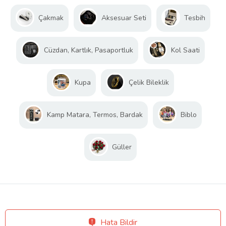
Çakmak
Aksesuar Seti
Tesbih
Cüzdan, Kartlık, Pasaportluk
Kol Saati
Kupa
Çelik Bileklik
Kamp Matara, Termos, Bardak
Biblo
Güller
Hata Bildir