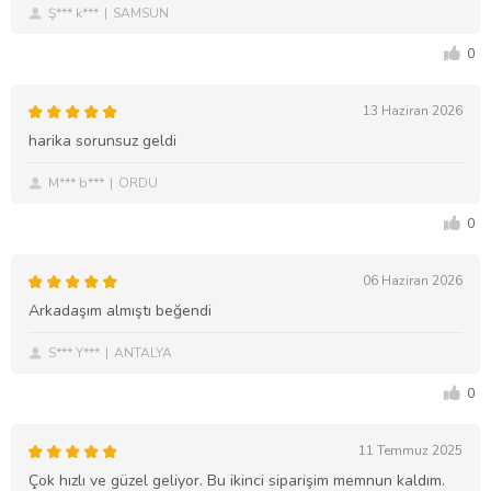
Ş*** k***
SAMSUN
0
13 Haziran 2026
harika sorunsuz geldi
M*** b***
ORDU
0
06 Haziran 2026
Arkadaşım almıştı beğendi
S*** Y***
ANTALYA
0
11 Temmuz 2025
Çok hızlı ve güzel geliyor. Bu ikinci siparişim memnun kaldım.