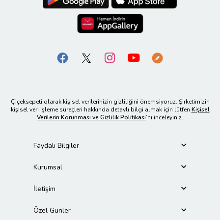
Çiçeksepeti olarak kişisel verilerinizin gizliliğini önemsiyoruz. Şirketimizin
kişisel veri işleme süreçleri hakkında detaylı bilgi almak için lütfen
Kişisel
Verilerin Korunması ve Gizlilik Politikası
’nı inceleyiniz.
Faydalı Bilgiler
Kurumsal
İletişim
Özel Günler