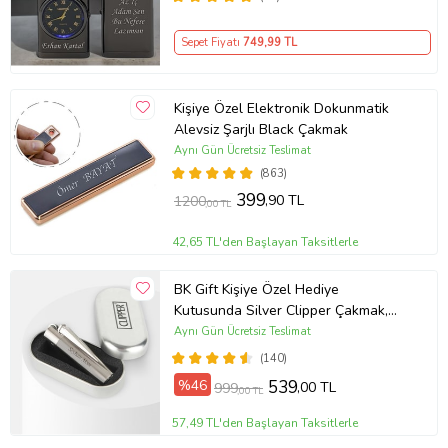
Sepet Fiyatı
749
,99 TL
Kişiye Özel Elektronik Dokunmatik
Alevsiz Şarjlı Black Çakmak
Aynı Gün Ücretsiz Teslimat
(863)
399
,90 TL
1200
,00 TL
42,65 TL'den Başlayan Taksitlerle
BK Gift Kişiye Özel Hediye
Kutusunda Silver Clipper Çakmak,
İsimli Clipper Çakmak, Arkadaşa
Aynı Gün Ücretsiz Teslimat
Hediye, Sevgiliye Hediye
(140)
%46
539
,00 TL
999
,00 TL
57,49 TL'den Başlayan Taksitlerle