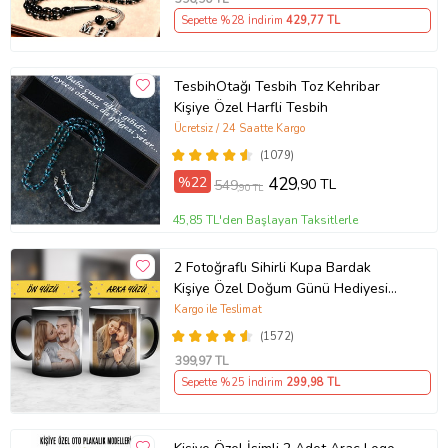
Sepette %28 İndirim
429
,77 TL
TesbihOtağı Tesbih Toz Kehribar
Kişiye Özel Harfli Tesbih
Ücretsiz / 24 Saatte Kargo
(1079)
%22
429
,90 TL
549
,90 TL
45,85 TL'den Başlayan Taksitlerle
2 Fotoğraflı Sihirli Kupa Bardak
Kişiye Özel Doğum Günü Hediyesi
Sevgiliye Hediye Anneye Babaya
Kargo ile Teslimat
Ablaya Abiye Kız Erkek Kardeşe
(1572)
Arkadaşa Resimli Günü Yıl Dönümü
399
,97 TL
Hediyesi
Sepette %25 İndirim
299
,98 TL