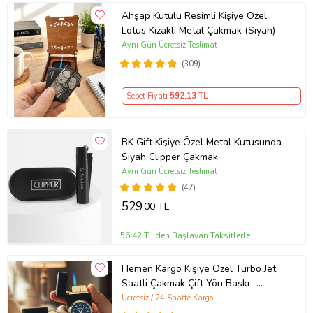
Ahşap Kutulu Resimli Kişiye Özel
Lotus Kızaklı Metal Çakmak (Siyah)
Aynı Gün Ücretsiz Teslimat
(309)
Sepet Fiyatı
592
,13 TL
BK Gift Kişiye Özel Metal Kutusunda
Siyah Clipper Çakmak
Aynı Gün Ücretsiz Teslimat
(47)
529
,00 TL
56,42 TL'den Başlayan Taksitlerle
Hemen Kargo Kişiye Özel Turbo Jet
Saatli Çakmak Çift Yön Baskı -
Sevgiliye Babaya Arkadaşa Eşe
Ücretsiz / 24 Saatte Kargo
Hediye