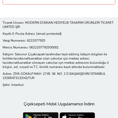
Ticaret Ünvanı: MODERN DÜKKAN HEDİYELİK TASARIM ÜRÜNLERİ TİCARET
LİMİTED ŞİR
Kayıtlı E-Posta Adresi:
[email protected]
Vergi Numarası: 6222077925
Mersis Numarası: 0622207792500001
İletişim: Satıcının Çiçeksepeti tarafından teyit edilmiş iletişim bilgileri ile
birlikte tacir/esnaf/sanatkar olan satıcılar için merkez adresi;
tacir/esnaf/sanatkar olmayan satıcılar için merkez adresinin bulunduğu il
bilgisi, ad, soyad ve T.C. kimlik numarası kayıt altında bulunmaktadır.
Adres: ZİYA GÖKALP MAH. 2745. SK. NO: 2 D BAŞAKŞEHİR/ İSTANBUL
1500047313/342/TUR
Şehir: İstanbul
Çiçeksepeti Mobil Uygulamamızı İndirin