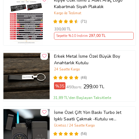
Kişiye Özel İsimli 2 Adet Araç Logo
Kabartmalı Siyah Plakalık
Kargo ile Teslimat
(71)
330
,00 TL
Sepette %10 İndirim
297
,00 TL
Erkek Metal İsme Özel Büyük Boy
Anahtarlık Kutulu
24 Saatte Kargo
(46)
%35
299
,00 TL
459
,00 TL
31,89 TL'den Başlayan Taksitlerle
İsme Özel Çift Yön Baskı Turbo Jet
Işıklı Saatli Çakmak -Kutulu ve
Hediye Paketinde (Füme)
Ücretsiz / 24 Saatte Kargo
(56)