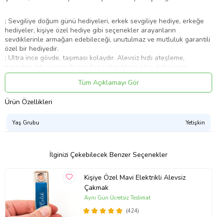
; Sevgiliye doğum günü hediyeleri, erkek sevgiliye hediye, erkeğe
hediyeler, kişiye özel hediye gibi seçenekler arayanların
sevdiklerinle armağan edebileceği, unutulmaz ve mutluluk garantili
özel bir hediyedir.
; Ultra ince gövde, taşıması kolaydır. Alevsiz hızlı ateşleme,
tungsten tel sayesinde sıradan çakmaklara göre daha uzun
ömürlüdür.
Tüm Açıklamayı Gör
; Şarj edilebilir güçlü dahili bataryasıyla gaz veya herhangi bir yakıt
gerektirmez.
Ürün Özellikleri
; USB bağlantısı sayesinde, bir bilgisayar, laptop, powerbank, araç
şarjı veya prize bağlanarak kolayca ve her yerde şarj edilebilir.
; Alev oluşturmaz herhangi bir tehlike arz etmez, elektrikle çalışır ve
Yaş Grubu
Yetişkin
çevre dostudur. Yoğun Isı yayar. Her türlü hava şartında rahatlık ile
kullanılabilir, rüzgardan etkilenmez.
İlginizi Çekebilecek Benzer Seçenekler
Ürün İçeriği:1 adet tungsten çakmak, 1 adet şarj kablosu.
Malzeme:Elektronik alevsiz dokunmatik çakmak, metal USB şarj,
Kişiye Özel Mavi Elektrikli Alevsiz
metal rüzgar siperi.
Çakmak
Kullanım:Şarj bittikden sonra şarj cihazınızı şarjdan çıkarın.
Aynı Gün Ücretsiz Teslimat
Tungsten Bobini kızdırma sırasında yüksek ısı yayacağı için
kesinlikle kızaran tele ellemeyiniz, yanıklara sebep olacaktır.
(424)