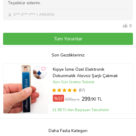
Teşekkür ederim.
S*** S*** Y***
ANKARA
0
Tüm Yorumlar
Son Gezdikleriniz
Kişiye İsme Özel Elektronik
Dokunmatik Alevsiz Şarjlı Çakmak
Aynı Gün Ücretsiz Teslimat
(87)
%57
299
,90 TL
699
,00 TL
31,98 TL'den Başlayan Taksitlerle
Daha Fazla Kategori