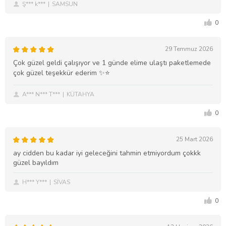
Ş*** k***
SAMSUN
0
29 Temmuz 2026
Çok güzel geldi çalışıyor ve 1 günde elime ulaştı paketlemede
çok güzel teşekkür ederim ✨⭐️
A*** N*** T***
KÜTAHYA
0
25 Mart 2026
ay cidden bu kadar iyi geleceğini tahmin etmiyordum çokkk
güzel bayıldım
H*** Y***
SİVAS
0