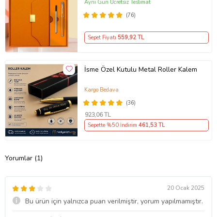
Hediye Seti
Aynı Gün Ücretsiz Teslimat
(76)
Sepet Fiyatı
559
,92 TL
İsme Özel Kutulu Metal Roller Kalem
Kargo Bedava
(36)
923
,06 TL
Sepette %50 İndirim
461
,53 TL
Yorumlar (1)
20 Ocak 2025
Bu ürün için yalnızca puan verilmiştir, yorum yapılmamıştır.