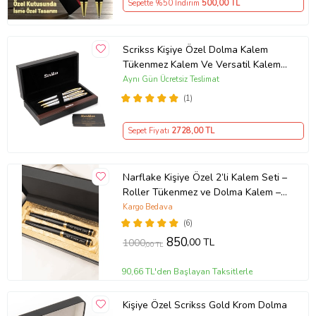
Sepette %50 İndirim
500
,00 TL
Scrikss Kişiye Özel Dolma Kalem
Tükenmez Kalem Ve Versatil Kalem
Seti (Gümüş - Altın)
Aynı Gün Ücretsiz Teslimat
(1)
Sepet Fiyatı
2728
,00 TL
Narflake Kişiye Özel 2’li Kalem Seti –
Roller Tükenmez ve Dolma Kalem –
Özel Kutulu Hediye (Siyah)
Kargo Bedava
(6)
850
,00 TL
1000
,00 TL
90,66 TL'den Başlayan Taksitlerle
Kişiye Özel Scrikss Gold Krom Dolma