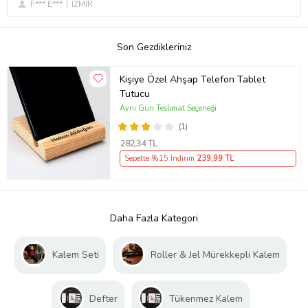
F*** E***
İZMİR
Son Gezdikleriniz
Kişiye Özel Ahşap Telefon Tablet
Tutucu
Aynı Gün Teslimat Seçeneği
(1)
282
,34 TL
Sepette %15 İndirim
239
,99 TL
Daha Fazla Kategori
Kalem Seti
Roller & Jel Mürekkepli Kalem
Defter
Tükenmez Kalem