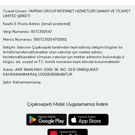
Ticaret Ünvanı: YAPRAK GROUP İNTERNET HİZMETLERİ SANAYİ VE TİCARET
LİMİTED ŞİRKETİ
Kayıtlı E-Posta Adresi:
[email protected]
Vergi Numarası: 9371392547
Mersis Numarası: 0937139254700001
İletişim: Satıcının Çiçeksepeti tarafından teyit edilmiş iletişim bilgileri ile
birlikte tacir/esnaf/sanatkar olan satıcılar için merkez adresi;
tacir/esnaf/sanatkar olmayan satıcılar için merkez adresinin bulunduğu il
bilgisi, ad, soyad ve T.C. kimlik numarası kayıt altında bulunmaktadır.
Adres: AKİF İNAN MAH. 5006. SK. NO: 26 B ONİKİŞUBAT/
KAHRAMANMARAŞ 1500056589/46/TUR
Şehir: Kahramanmaraş
Çiçeksepeti Mobil Uygulamamızı İndirin