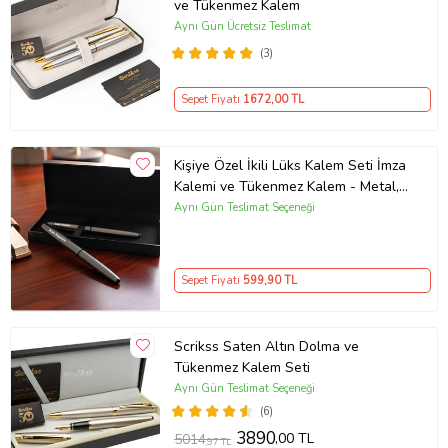
ve Tükenmez Kalem
Aynı Gün Ücretsiz Teslimat
(3)
Sepet Fiyatı
1672
,00 TL
Kişiye Özel İkili Lüks Kalem Seti İmza
Kalemi ve Tükenmez Kalem - Metal,
Şık Tasarım Premium Kalem Seti
Aynı Gün Teslimat Seçeneği
Sepet Fiyatı
599
,90 TL
Scrikss Saten Altın Dolma ve
Tükenmez Kalem Seti
Aynı Gün Teslimat Seçeneği
(6)
3890
,00 TL
5014
,97 TL