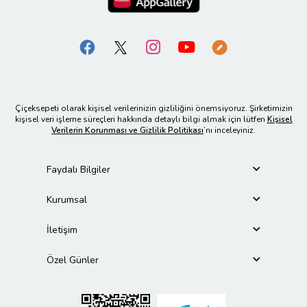
Çiçeksepeti olarak kişisel verilerinizin gizliliğini önemsiyoruz. Şirketimizin
kişisel veri işleme süreçleri hakkında detaylı bilgi almak için lütfen
Kişisel
Verilerin Korunması ve Gizlilik Politikası
’nı inceleyiniz.
Faydalı Bilgiler
Kurumsal
İletişim
Özel Günler