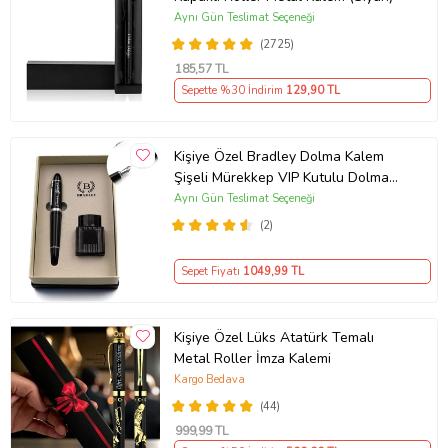
Aynı Gün Teslimat Seçeneği
(2725)
185
,57 TL
Sepette %30 İndirim
129
,90 TL
Kişiye Özel Bradley Dolma Kalem
Şişeli Mürekkep VIP Kutulu Dolma
Kalem Seti (Siyah)
Aynı Gün Teslimat Seçeneği
(2)
Sepet Fiyatı
1049
,99 TL
Kişiye Özel Lüks Atatürk Temalı
Metal Roller İmza Kalemi
Kargo Bedava
(44)
999
,99 TL