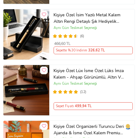
Kişiye Özel İsim Yazılı Metal Kalem
Altın Rengi Detaylı Şık Hediyelik
Roller Kalem Özel Kutusunda İmza
Aynı Gün Teslimat Seçeneği
Kalemi
(6)
466
,60 TL
Sepette %30 İndirim
326
,62 TL
Kişiye Özel Lüx İsme Özel Lüks İmza
Kalem - Ahşap Görünümlü, Altın Ve
Kırmızı Detaylı İmza Kalemi Orjinal
Aynı Gün Teslimat Seçeneği
Kutusunda
(12)
Sepet Fiyatı
499
,94 TL
Kişiye Özel Organizerli Turuncu Deri
Ajanda & İsme Özel Kalem Premium