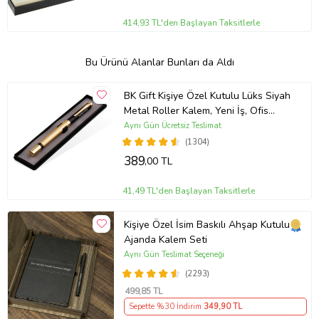
414,93 TL'den Başlayan Taksitlerle
Bu Ürünü Alanlar Bunları da Aldı
BK Gift Kişiye Özel Kutulu Lüks Siyah
Metal Roller Kalem, Yeni İş, Ofis
Hediyesi, Arkadaşa Hediye,
Aynı Gün Ücretsiz Teslimat
Öğretmenler Günü
(1304)
389
,00 TL
41,49 TL'den Başlayan Taksitlerle
Kişiye Özel İsim Baskılı Ahşap Kutulu
Ajanda Kalem Seti
Aynı Gün Teslimat Seçeneği
(2293)
499
,85 TL
Sepette %30 İndirim
349
,90 TL