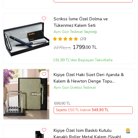
Scrikss İsme Özel Dolma ve
Tükenmez Kalem Seti
Aynı Gün Teslimat Seçeneği
(20)
1799
,00 TL
2270
,03 TL
191,89 TL'den Başlayan Taksitlerle
Kişiye Özel Haki Süet Deri Ajanda &
Kalem & Newton Denge Topu
Premium Hediye Seti
Aynı Gün Ücretsiz Teslimat
699
,90 TL
Sepette 150 TL İndirim
549
,90 TL
Kişiye Özel İsim Baskılı Kutulu
Kapaklı Roller Metal Kalem (Siyah)