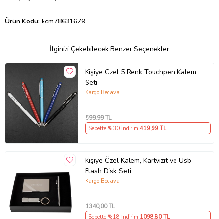
Ürün Kodu:
kcm78631679
İlginizi Çekebilecek Benzer Seçenekler
Kişiye Özel 5 Renk Touchpen Kalem
Seti
Kargo Bedava
599
,99 TL
Sepette %30 İndirim
419
,99 TL
Kişiye Özel Kalem, Kartvizit ve Usb
Flash Disk Seti
Kargo Bedava
1340
,00 TL
Sepette %18 İndirim
1098
,80 TL