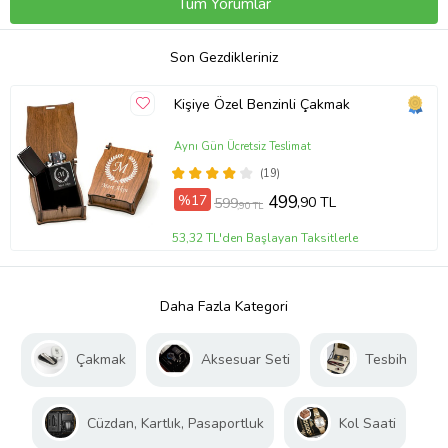
Tüm Yorumlar
Son Gezdikleriniz
Kişiye Özel Benzinli Çakmak
Aynı Gün Ücretsiz Teslimat
(19)
%17
499
,90 TL
599
,90 TL
53,32 TL'den Başlayan Taksitlerle
Daha Fazla Kategori
Çakmak
Aksesuar Seti
Tesbih
Cüzdan, Kartlık, Pasaportluk
Kol Saati