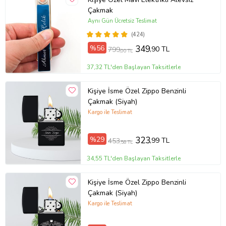
Çakmak
Aynı Gün Ücretsiz Teslimat
(424)
%56
349
,90 TL
799
,00 TL
37,32 TL'den Başlayan Taksitlerle
Kişiye İsme Özel Zippo Benzinli
Çakmak (Siyah)
Kargo ile Teslimat
%29
323
,99 TL
453
,58 TL
34,55 TL'den Başlayan Taksitlerle
Kişiye İsme Özel Zippo Benzinli
Çakmak (Siyah)
Kargo ile Teslimat