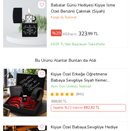
Babalar Günü Hediyesi Kişiye İsme
Özel Benzinli Çakmak (Siyah)
Kargo ile Teslimat
%29
323
,99 TL
453
,58 TL
34,55 TL'den Başlayan Taksitlerle
Bu Ürünü Alanlar Bunları da Aldı
Kişiye Özel Erkeğe Öğretmene
Babaya Sevgiliye Siyah Kemer
Cüzdan Çakmak Seti Hediye Seti
Aynı Gün Ücretsiz Teslimat
(941)
899
,90 TL
Sepette %23 İndirim
692
,92 TL
Kişiye Özel Babaya,Sevgiliye Hediye