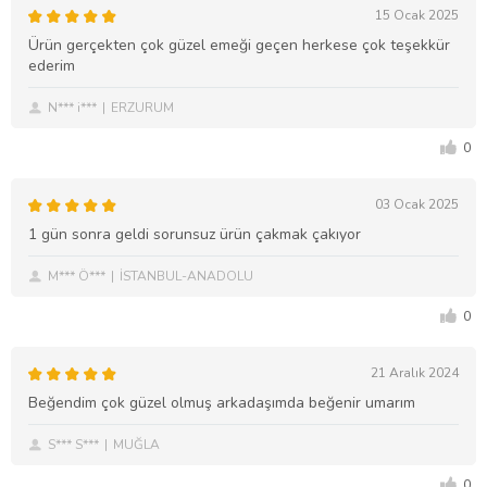
15 Ocak 2025
Ürün gerçekten çok güzel emeği geçen herkese çok teşekkür
ederim
N*** i***
ERZURUM
0
03 Ocak 2025
1 gün sonra geldi sorunsuz ürün çakmak çakıyor
M*** Ö***
İSTANBUL-ANADOLU
0
21 Aralık 2024
Beğendim çok güzel olmuş arkadaşımda beğenir umarım
S*** S***
MUĞLA
0