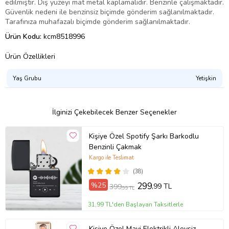
edilmiştir. Dış yüzeyi mat metal kaplamalıdır. Benzinle çalışmaktadır.
Güvenlik nedeni ile benzinsiz biçimde gönderim sağlanılmaktadır.
Tarafınıza muhafazalı biçimde gönderim sağlanılmaktadır.
Ürün Kodu:
kcm8518996
Ürün Özellikleri
Yaş Grubu
Yetişkin
İlginizi Çekebilecek Benzer Seçenekler
Kişiye Özel Spotify Şarkı Barkodlu
Benzinli Çakmak
Kargo ile Teslimat
(38)
%25
299
,99 TL
399
,99 TL
31,99 TL'den Başlayan Taksitlerle
Kişiye Özel Mavi Elektrikli Alevsiz