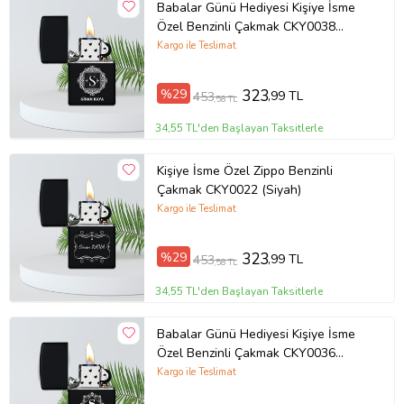
Babalar Günü Hediyesi Kişiye İsme
Özel Benzinli Çakmak CKY0038
(Siyah)
Kargo ile Teslimat
%29
323
,99 TL
453
,58 TL
34,55 TL'den Başlayan Taksitlerle
Kişiye İsme Özel Zippo Benzinli
Çakmak CKY0022 (Siyah)
Kargo ile Teslimat
%29
323
,99 TL
453
,58 TL
34,55 TL'den Başlayan Taksitlerle
Babalar Günü Hediyesi Kişiye İsme
Özel Benzinli Çakmak CKY0036
(Siyah)
Kargo ile Teslimat