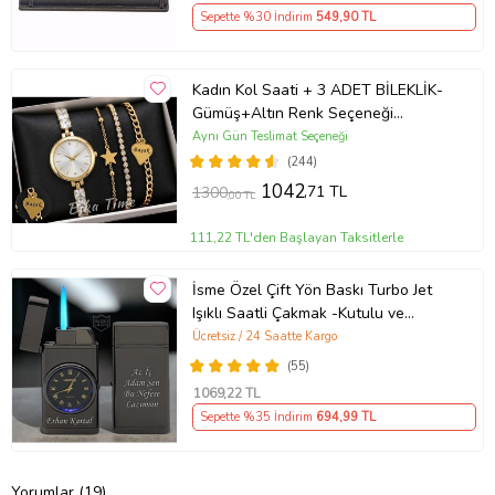
Sepette %30 İndirim
549
,90 TL
Kadın Kol Saati + 3 ADET BİLEKLİK-
Gümüş+Altın Renk Seçeneği
ayarlanabilir kordon Kadın Kol Saati
Aynı Gün Teslimat Seçeneği
BİLEKLİK HEDİYE Altın Renk - Kız
(244)
Arkadaşa hediye (Altın)
1042
,71 TL
1300
,00 TL
111,22 TL'den Başlayan Taksitlerle
İsme Özel Çift Yön Baskı Turbo Jet
Işıklı Saatli Çakmak -Kutulu ve
Hediye Paketinde (Füme)
Ücretsiz / 24 Saatte Kargo
(55)
1069
,22 TL
Sepette %35 İndirim
694
,99 TL
Yorumlar (19)