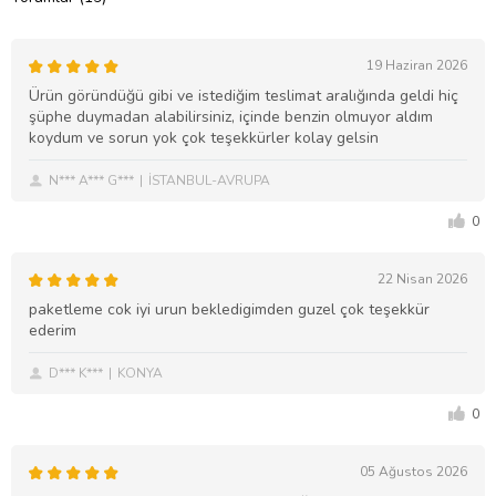
19 Haziran 2026
Ürün göründüğü gibi ve istediğim teslimat aralığında geldi hiç
şüphe duymadan alabilirsiniz, içinde benzin olmuyor aldım
koydum ve sorun yok çok teşekkürler kolay gelsin
N*** A*** G***
İSTANBUL-AVRUPA
0
22 Nisan 2026
paketleme cok iyi urun bekledigimden guzel çok teşekkür
ederim
D*** K***
KONYA
0
05 Ağustos 2026