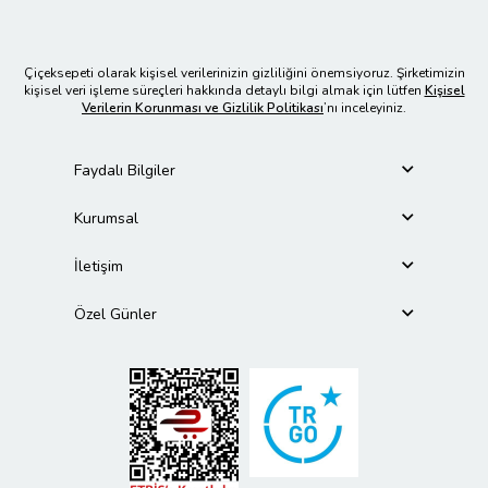
Çiçeksepeti olarak kişisel verilerinizin gizliliğini önemsiyoruz. Şirketimizin
kişisel veri işleme süreçleri hakkında detaylı bilgi almak için lütfen
Kişisel
Verilerin Korunması ve Gizlilik Politikası
’nı inceleyiniz.
Faydalı Bilgiler
Kurumsal
İletişim
Özel Günler