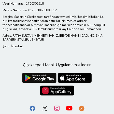
Vergi Numarası: 1700306518
Mersis Numarası: 0170030651800012
İletişim: Satıcının Çiçeksepeti tarafından teyit edilmiş iletişim bilgileri ile
birlikte tacir/esnaf/sanatkar olan satıcılar için merkez adresi;
tacir/esnaf/sanatkar olmayan satıcılar için merkez adresinin bulunduğu il
bilgisi, ad, soyad ve T.C. kimlik numarası kayıt altında bulunmaktadır.
Adres: FATİH SULTAN MEHMET MAH. ZÜBEYDE HANIM CAD. NO: 34 A
SARIYER/ İSTANBUL 342/TUR
Şehir: İstanbul
Çiçeksepeti Mobil Uygulamamızı İndirin