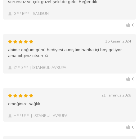
sorunsuz ve çok güzel şekilde geldi Beğendik
G*** E***
SAMSUN
0
16 Kasım 2024
abime doğum günü hediyesi almıştım harika içi boş geliyor
ama bilginiz olsun ☺️
Z*** 3***
İSTANBUL-AVRUPA
0
21 Temmuz 2026
emeğinize sağlık
H*** U***
İSTANBUL-AVRUPA
0