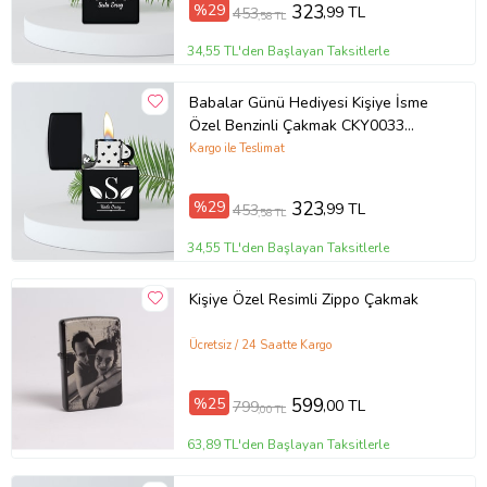
%29
323
,99 TL
453
,58 TL
34,55 TL'den Başlayan Taksitlerle
Babalar Günü Hediyesi Kişiye İsme
Özel Benzinli Çakmak CKY0033
(Siyah)
Kargo ile Teslimat
%29
323
,99 TL
453
,58 TL
34,55 TL'den Başlayan Taksitlerle
Kişiye Özel Resimli Zippo Çakmak
Ücretsiz / 24 Saatte Kargo
%25
599
,00 TL
799
,00 TL
63,89 TL'den Başlayan Taksitlerle