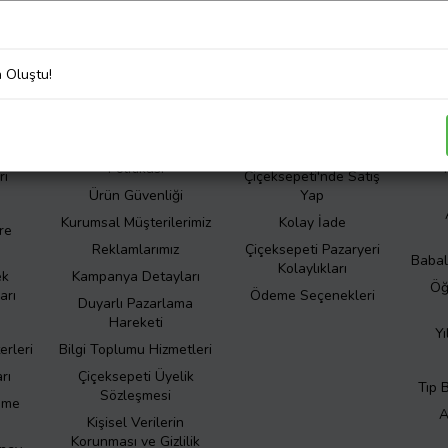
liliğini önemsiyoruz. Şirketimizin kişisel veri işleme süreçleri hakkında de
Korunması ve Gizlilik Politikası
’nı inceleyiniz.
a Oluştu!
er
Kurumsal
İletişim
Hakkımızda
Bize Ulaşın
S
otlar
Çiçeksepeti Müşteri
Sıkça Sorulan Sorular
Politikası
rı
Çiçeksepeti'nde Satış
Ürün Güvenliği
Yap
Kurumsal Müşterilerimiz
Kolay İade
re
Reklamlarımız
Çiçeksepeti Pazaryeri
Babal
Kolaylıkları
ek
Kampanya Detayları
Öğ
arı
Ödeme Seçenekleri
Duyarlı Pazarlama
Hareketi
Yı
erleri
Bilgi Toplumu Hizmetleri
rı
Çiçeksepeti Üyelik
Tıp 
Sözleşmesi
eme
A
Kişisel Verilerin
Korunması ve Gizlilik