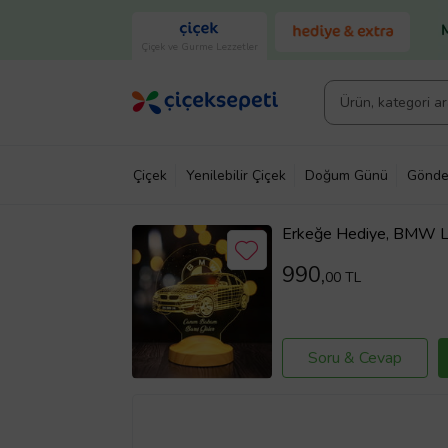
Çiçek ve Gurme Lezzetler
Çiçek
Yenilebilir Çiçek
Doğum Günü
Gönde
Erkeğe Hediye, BMW Lo
Led Lamba, Babaya Hed
Hayranlarına Hediye 3
990,
00 TL
Soru & Cevap