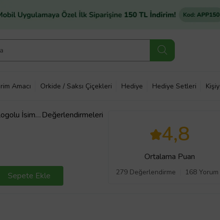
rim Amacı
Orkide / Saksı Çiçekleri
Hediye
Hediye Setleri
Kişi
golu İsimli
Değerlendirmeleri
iyesi. Araba
4,8
D Led Lamba
Ortalama Puan
279 Değerlendirme
168 Yorum
Sepete Ekle