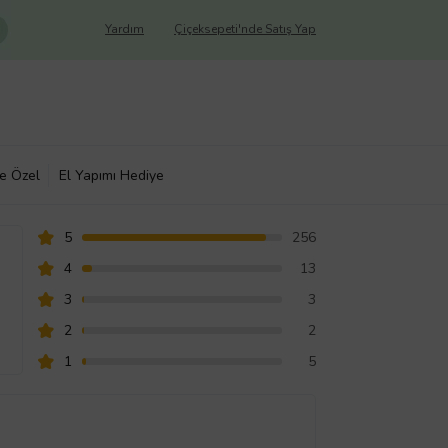
Yardım
Çiçeksepeti'nde Satış Yap
ye Özel
El Yapımı Hediye
5
256
4
13
3
3
2
2
1
5