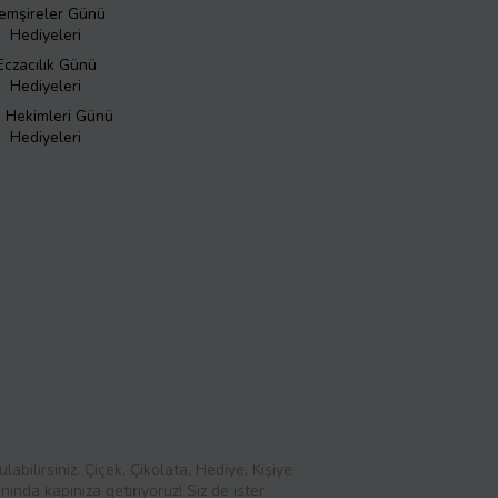
emşireler Günü
Hediyeleri
Eczacılık Günü
Hediyeleri
ş Hekimleri Günü
Hediyeleri
abilirsiniz. Çiçek, Çikolata, Hediye, Kişiye
ında kapınıza getiriyoruz! Siz de ister