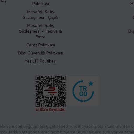
Onay
Politikası
H
Mesafeli Satış
Sözleşmesi - Çiçek
Mesafeli Satış
Sözleşmesi - Hediye &
Di
Extra
Çerez Politikası
Bilgi Güvenliği Politikası
Yeşil IT Politikası
esi ve mobil uygulaması Çiçeksepeti’nde, ihtiyacınız olan tüm ürünleri bul
rçok farklı kategoride aradığınız binlerce ürünü sizlere sunuyor ve zaman