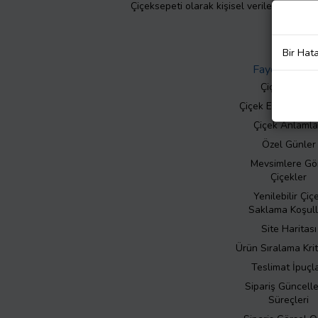
Çiçeksepeti olarak kişisel verilerinizin giz
Bir Hat
Faydalı Bilgil
Çiçek Bakımı
Çiçek Eşliğinde N
Çiçek Anlamla
Özel Günler
Mevsimlere Gö
Çiçekler
Yenilebilir Çiç
Saklama Koşull
Site Haritası
Ürün Sıralama Krit
Teslimat İpuçla
Sipariş Güncell
Süreçleri