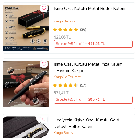
İsme Özel Kutulu Metal Roller Kalem
Kargo Bedava
(36)
923
,06 TL
Sepette %50 İndirim
461
,53 TL
İsme Özel Kutulu Metal İmza Kalemi
- Hemen Kargo
Kargo ile Teslimat
(57)
571
,41 TL
Sepette %50 İndirim
285
,71 TL
Hediyezin Kişiye Özel Kutulu Gold
Detaylı Roller Kalem
Kargo Bedava