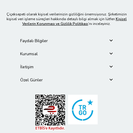
Çiçeksepeti olarak kişisel verilerinizin gizliliğini önemsiyoruz. Şirketimizin
kişisel veri işleme süreçleri hakkında detaylı bilgi almak için lütfen
Kişisel
Verilerin Korunması ve Gizlilik Politikası
’nı inceleyiniz.
Faydalı Bilgiler
Kurumsal
İletişim
Özel Günler