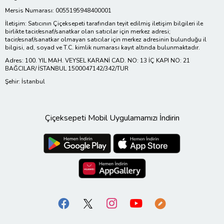
Mersis Numarası: 0055195948400001
İletişim: Satıcının Çiçeksepeti tarafından teyit edilmiş iletişim bilgileri ile
birlikte tacir/esnaf/sanatkar olan satıcılar için merkez adresi;
tacir/esnaf/sanatkar olmayan satıcılar için merkez adresinin bulunduğu il
bilgisi, ad, soyad ve T.C. kimlik numarası kayıt altında bulunmaktadır.
Adres: 100. YIL MAH. VEYSEL KARANİ CAD. NO: 13 İÇ KAPI NO: 21
BAĞCILAR/ İSTANBUL 1500047142/342/TUR
Şehir: İstanbul
Çiçeksepeti Mobil Uygulamamızı İndirin