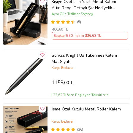
Kişiye Özel İsim Yazılı Metal Kalem
Altın Rengi Detaylı Şık Hediyelik
Roller Kalem Özel Kutusunda İmza
Aynı Gün Teslimat Seçeneği
Kalemi
(5)
466
,60 TL
Sepette %30 İndirim
326
,62 TL
Scrikss Knight 88 Tükenmez Kalem
Mat Siyah
Kargo Bedava
1159
,00 TL
123,62 TL'den Başlayan Taksitlerle
İsme Özel Kutulu Metal Roller Kalem
Kargo Bedava
(36)