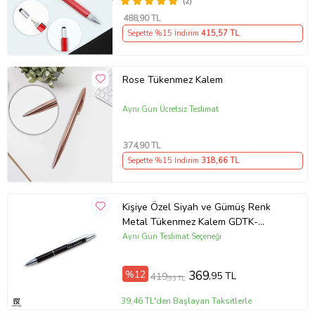
(2)
488
,90 TL
Sepette %15 İndirim
415
,57 TL
Rose Tükenmez Kalem
Aynı Gün Ücretsiz Teslimat
374
,90 TL
Sepette %15 İndirim
318
,66 TL
Kişiye Özel Siyah ve Gümüş Renk
Metal Tükenmez Kalem GDTK-
904156
Aynı Gün Teslimat Seçeneği
%12
369
,95 TL
419
,93 TL
39,46 TL'den Başlayan Taksitlerle