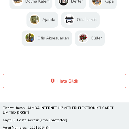
Dolma Kalem
Defter
Kupa
Ajanda
Ofis İsimlik
Ofis Aksesuarları
Güller
Hata Bildir
Ticaret Ünvanı: ALMİYA İNTERNET HİZMETLERİ ELEKTRONİK TİCARET
LİMİTED ŞİRKETİ
Kayıtlı E-Posta Adresi:
[email protected]
Vergi Numarası: 0551959484