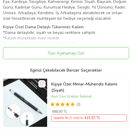
Eşe, Kardeşe, Sevgiliye, Kahverengi, Kırmızı, Siyah, Bayram, Doğum
Günü, Kadınlar Günü, Kurumsal Hediye, Sevgili, Yıl Dönümü, Kadın,
Unisex, Arkadaşa, Kendime, İş Arkadaşına alınabilecek ve onları
özel hissettirecek muhteşem bir hediye seçeneği olacaktır.
Kişiye Özel Dama Detaylı Tükenmez Kalem
*Dama detaylıdır, siyah ve beyaz renklere sahiptir.
*Kalem mürekkebi mavi renktir.
*Lazer baskı ile kişisel hale getirilecektir, yazısı solmaz veya
silinmez.
Tüm Açıklamayı Gör
Ürün Kodu:
kcm33400140
İlginizi Çekebilecek Benzer Seçenekler
Kişiye Özel Mimar-Mühendis Kalemi
(Siyah)
Aynı Gün Ücretsiz Teslimat
(2)
488
,90 TL
Sepette %15 İndirim
415
,57 TL