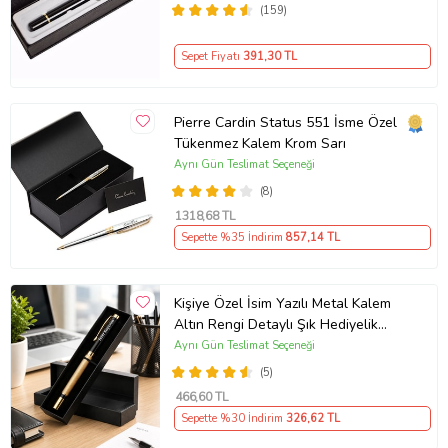
(159)
Sepet Fiyatı
391
,30 TL
Pierre Cardin Status 551 İsme Özel
Tükenmez Kalem Krom Sarı
Aynı Gün Teslimat Seçeneği
(8)
1318
,68 TL
Sepette %35 İndirim
857
,14 TL
Kişiye Özel İsim Yazılı Metal Kalem
Altın Rengi Detaylı Şık Hediyelik
Roller Kalem Özel Kutusunda İmza
Aynı Gün Teslimat Seçeneği
Kalemi
(5)
466
,60 TL
Sepette %30 İndirim
326
,62 TL