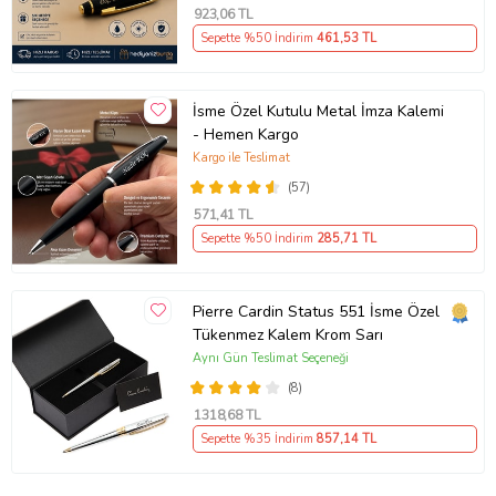
923
,06 TL
Sepette %50 İndirim
461
,53 TL
İsme Özel Kutulu Metal İmza Kalemi
- Hemen Kargo
Kargo ile Teslimat
(57)
571
,41 TL
Sepette %50 İndirim
285
,71 TL
Pierre Cardin Status 551 İsme Özel
Tükenmez Kalem Krom Sarı
Aynı Gün Teslimat Seçeneği
(8)
1318
,68 TL
Sepette %35 İndirim
857
,14 TL