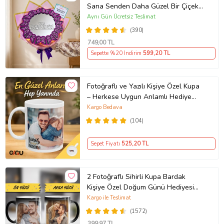
Sana Senden Daha Güzel Bir Çiçek
Bulamadım Ayna Buket Sevgiliye
Aynı Gün Ücretsiz Teslimat
Hediye
(390)
749
,00 TL
Sepette %20 İndirim
599
,20 TL
Fotoğraflı ve Yazılı Kişiye Özel Kupa
– Herkese Uygun Anlamlı Hediye
Porselen Baskılı Kupa (Beyaz)
Kargo Bedava
(104)
Sepet Fiyatı
525
,20 TL
2 Fotoğraflı Sihirli Kupa Bardak
Kişiye Özel Doğum Günü Hediyesi
Sevgiliye Hediye Anneye Babaya
Kargo ile Teslimat
Ablaya Abiye Kız Erkek Kardeşe
(1572)
Arkadaşa Resimli Günü Yıl Dönümü
399
,97 TL