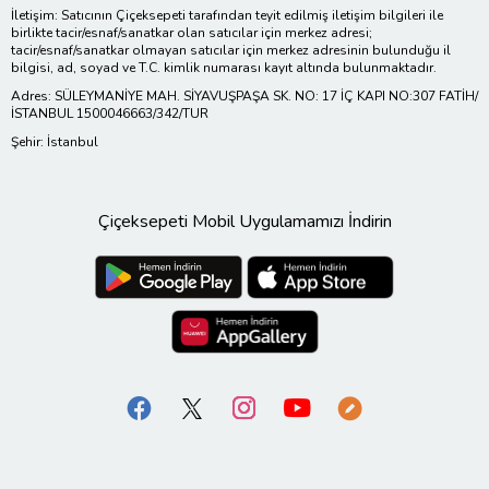
İletişim: Satıcının Çiçeksepeti tarafından teyit edilmiş iletişim bilgileri ile
birlikte tacir/esnaf/sanatkar olan satıcılar için merkez adresi;
tacir/esnaf/sanatkar olmayan satıcılar için merkez adresinin bulunduğu il
bilgisi, ad, soyad ve T.C. kimlik numarası kayıt altında bulunmaktadır.
Adres: SÜLEYMANİYE MAH. SİYAVUŞPAŞA SK. NO: 17 İÇ KAPI NO:307 FATİH/
İSTANBUL 1500046663/342/TUR
Şehir: İstanbul
Çiçeksepeti Mobil Uygulamamızı İndirin