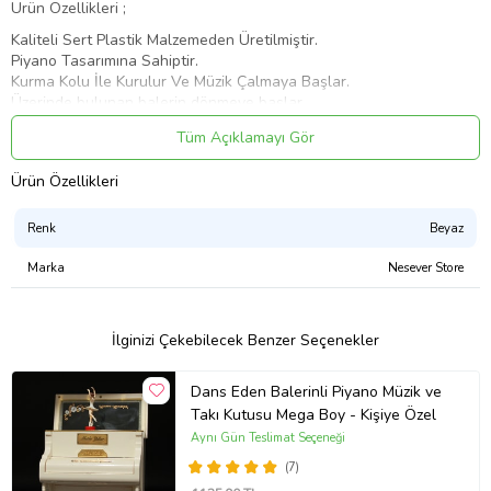
Ürün Özellikleri ;
Kaliteli Sert Plastik Malzemeden Üretilmiştir.
Piyano Tasarımına Sahiptir.
Kurma Kolu İle Kurulur Ve Müzik Çalmaya Başlar.
Üzerinde bulunan balerin dönmeye başlar.
Aynı zamanda Tuş Kapağını Açtığınızda Üzerine Koyduğunuz
Tüm Açıklamayı Gör
Balerin Dans Ederek Dönmeye Başlar.
Müzik Kutusunun altında bulunan çevirme kolu vasıtasıyla
Ürün Özellikleri
Çevirerek Kurabilirsiniz.
Ürün Ölçüsü: 18 X 16 X 10 Cm
Renk
Beyaz
Ürün Kodu:
kcm82874127
Marka
Nesever Store
İlginizi Çekebilecek Benzer Seçenekler
Dans Eden Balerinli Piyano Müzik ve
Takı Kutusu Mega Boy - Kişiye Özel
Aynı Gün Teslimat Seçeneği
(7)