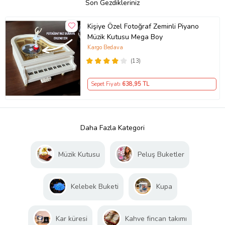
Son Gezdikleriniz
Kişiye Özel Fotoğraf Zeminli Piyano
Müzik Kutusu Mega Boy
Kargo Bedava
(13)
Sepet Fiyatı
638
,95 TL
Daha Fazla Kategori
Müzik Kutusu
Peluş Buketler
Kelebek Buketi
Kupa
Kar küresi
Kahve fincan takımı