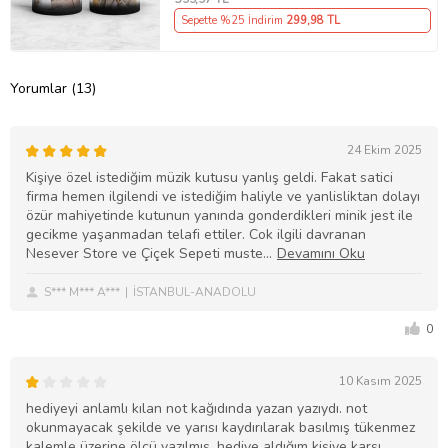
Hediyesi
Sepette %25 İndirim
299
,98 TL
Yorumlar (13)
24 Ekim 2025
Kişiye özel istediğim müzik kutusu yanlış geldi. Fakat satici
firma hemen ilgilendi ve istediğim haliyle ve yanlisliktan dolayı
özür mahiyetinde kutunun yanında gonderdikleri minik jest ile
gecikme yaşanmadan telafi ettiler. Cok ilgili davranan
Nesever Store ve Çiçek Sepeti muste
S*** M*** A***
İSTANBUL-ANADOLU
0
10 Kasım 2025
hediyeyi anlamlı kılan not kağıdında yazan yazıydı. not
okunmayacak şekilde ve yarısı kaydırılarak basılmış tükenmez
kalemle üzerine ölçü yazılmış. hediye aldığım kişiye karşı