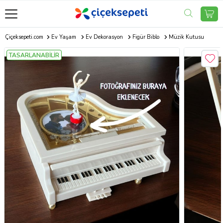
Çiçeksepeti.com
Ev Yaşam
Ev Dekorasyon
Figür Biblo
Müzik Kutusu
TASARLANABİLİR