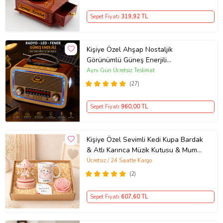
Sepet Fiyatı
319
,92 TL
Kişiye Özel Ahşap Nostaljik
Görünümlü Güneş Enerjili
Bluetoothlu Ledli Radyo
Aynı Gün Ücretsiz Teslimat
(27)
Sepet Fiyatı
960
,00 TL
Kişiye Özel Sevimli Kedi Kupa Bardak
& Atlı Karınca Müzik Kutusu & Mum
Hediye Kutusu
Ücretsiz / 24 Saatte Kargo
(2)
Sepet Fiyatı
607
,60 TL