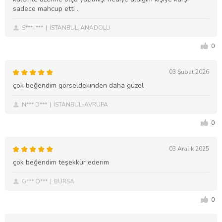
sadece mahcup etti ..
S*** I***
İSTANBUL-ANADOLU
0
03 Şubat 2026
çok beğendim görseldekinden daha güzel
N*** D***
İSTANBUL-AVRUPA
0
03 Aralık 2025
çok beğendim teşekkür ederim
G*** Ö***
BURSA
0