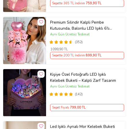
Sepette 365 TL İndirim
759
,90 TL
Premium Silindir Kalpli Pembe
Kutusunda, Balonlu LED Işıklı 6’lı
Pembe Ayıcık Buketi Arkadaşa
Aynı Gün Ücretsiz Teslimat
Sevgiliye Hediye
(352)
1099
,90 TL
Sepette 200 TL İndirim
899
,90 TL
Kişiye Özel Fotoğraflı LED Işıklı
Kelebek Buketi – Kalpli Zarf Tasarım
Aynı Gün Ücretsiz Teslimat
(142)
Sepet Fiyatı
799
,00 TL
Led Işıklı Aynalı Mor Kelebek Buketi