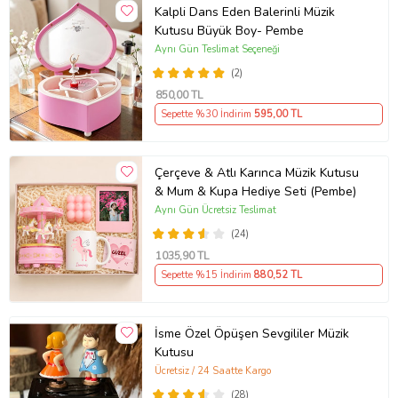
Kalpli Dans Eden Balerinli Müzik
Kutusu Büyük Boy- Pembe
Aynı Gün Teslimat Seçeneği
(2)
850
,00 TL
Sepette %30 İndirim
595
,00 TL
Çerçeve & Atlı Karınca Müzik Kutusu
& Mum & Kupa Hediye Seti (Pembe)
Aynı Gün Ücretsiz Teslimat
(24)
1035
,90 TL
Sepette %15 İndirim
880
,52 TL
İsme Özel Öpüşen Sevgililer Müzik
Kutusu
Ücretsiz / 24 Saatte Kargo
(28)