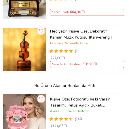
Sepet Fiyatı
664
,30 TL
Hediyezin Kişiye Özel Dekoratif
Keman Müzik Kutusu (Kahverengi)
Ücretsiz / 24 Saatte Kargo
(1)
727
,00 TL
Sepette %30 İndirim
508
,90 TL
Bu Ürünü Alanlar Bunları da Aldı
Kişiye Özel Fotoğraflı İyi ki Varsın
Tasarımlı Peluş Ayıcık Buketi
(Pembe)
Aynı Gün Ücretsiz Teslimat
(140)
1124
,87 TL