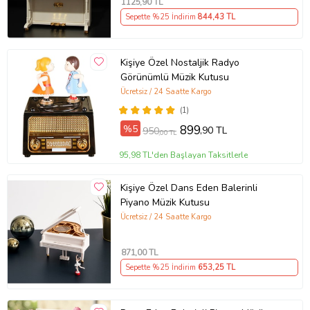
1125
,90 TL
Sepette %25 İndirim
844
,43 TL
Kişiye Özel Nostaljik Radyo
Görünümlü Müzik Kutusu
Ücretsiz / 24 Saatte Kargo
(1)
%5
899
,90 TL
950
,00 TL
95,98 TL'den Başlayan Taksitlerle
Kişiye Özel Dans Eden Balerinli
Piyano Müzik Kutusu
Ücretsiz / 24 Saatte Kargo
871
,00 TL
Sepette %25 İndirim
653
,25 TL