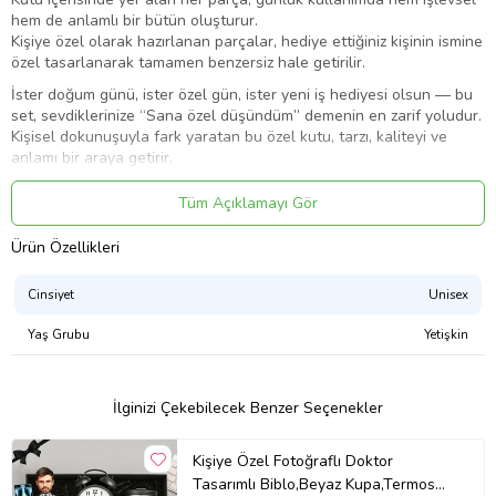
hem de anlamlı bir bütün oluşturur.
Kişiye özel olarak hazırlanan parçalar, hediye ettiğiniz kişinin ismine
özel tasarlanarak tamamen benzersiz hale getirilir.
İster doğum günü, ister özel gün, ister yeni iş hediyesi olsun — bu
set, sevdiklerinize “Sana özel düşündüm” demenin en zarif yoludur.
Kişisel dokunuşuyla fark yaratan bu özel kutu, tarzı, kaliteyi ve
anlamı bir araya getirir.
Kutuda yer alan biblo, 3 mm MDF malzeme üzerine UV baskı
Tüm Açıklamayı Gör
tekniğiyle üretilmiştir. Bu sayede canlı renkler, uzun ömürlü
kullanım ve yüksek detay kalitesi sunar.
Ürün Özellikleri
Peluş ayıcık buketi, sevgiliye hediye, doğum günü sürprizi veya özel
Cinsiyet
Unisex
günlerde romantik bir jest için ideal tercihtir. Şık tasarımıyla her
ortamda fark yaratır.
Yaş Grubu
Yetişkin
240 ml termos kupa, ergonomik kulpu ve paslanmaz çelik iç yüzeyi
ile içeceklerinizi sıcak/soğuk korur. Ofis, araç içi ve günlük kullanım
İlginizi Çekebilecek Benzer Seçenekler
için ideal.
Kişiye Özel Fotoğraflı Doktor
Beyaz kupa ürüne süblimasyon baskı tekniği ile baskı yapılmaktadır
Tasarımlı Biblo,Beyaz Kupa,Termos