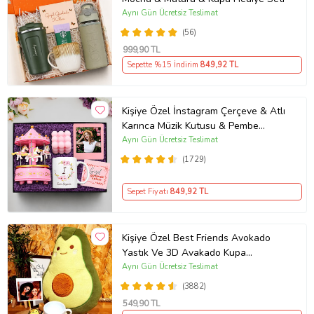
Aynı Gün Ücretsiz Teslimat
(56)
999
,90 TL
Sepette %15 İndirim
849
,92 TL
Kişiye Özel İnstagram Çerçeve & Atlı
Karınca Müzik Kutusu & Pembe
Bubble Mum & Kupa Hediye Seti
Aynı Gün Ücretsiz Teslimat
(1729)
Sepet Fiyatı
849
,92 TL
Kişiye Özel Best Friends Avokado
Yastık Ve 3D Avakado Kupa
Arkadaşa Hediye
Aynı Gün Ücretsiz Teslimat
(3882)
549
,90 TL