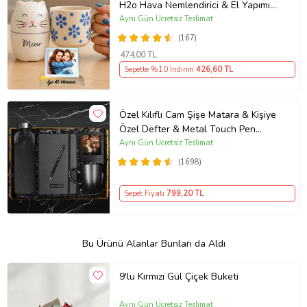
H2o Hava Nemlendirici & El Yapımı
Kabartmalı Kupa
Aynı Gün Ücretsiz Teslimat
(167)
474
,00 TL
Sepette %10 İndirim
426
,60 TL
Özel Kılıflı Cam Şişe Matara & Kişiye
Özel Defter & Metal Touch Pen
Kalem & Fotoğraf Çerçevesi & Siyah
Aynı Gün Ücretsiz Teslimat
Kupa Hediye Seti
(1698)
Sepet Fiyatı
799
,20 TL
Bu Ürünü Alanlar Bunları da Aldı
9'lu Kırmızı Gül Çiçek Buketi
Aynı Gün Ücretsiz Teslimat