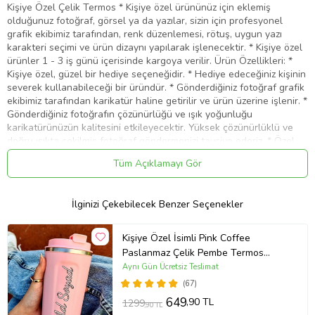
Kişiye Özel Çelik Termos * Kişiye özel ürününüz için eklemiş
olduğunuz fotoğraf, görsel ya da yazılar, sizin için profesyonel
grafik ekibimiz tarafından, renk düzenlemesi, rötuş, uygun yazı
karakteri seçimi ve ürün dizaynı yapılarak işlenecektir. * Kişiye özel
ürünler 1 - 3 iş günü içerisinde kargoya verilir. Ürün Özellikleri: *
Kişiye özel, güzel bir hediye seçeneğidir. * Hediye edeceğiniz kişinin
severek kullanabileceği bir üründür. * Gönderdiğiniz fotoğraf grafik
ekibimiz tarafından karikatür haline getirilir ve ürün üzerine işlenir. *
Gönderdiğiniz fotoğrafın çözünürlüğü ve ışık yoğunluğu
karikatürünüzün kalitesini etkileyecektir. Yüksek çözünürlüklü ve
doğru ışıkta çekilmiş fotoğraf göndermenizi tavsiye ederiz. * Özel
çelik alaşım. * Boy; 19 cm. Çap; 7 cm.
Tüm Açıklamayı Gör
termos, baskılı termos, termal içecek termosu, karikatürlü, karikatür,
kişisel karikatür
İlginizi Çekebilecek Benzer Seçenekler
Ürün Kodu:
kc826272
Kişiye Özel İsimli Pink Coffee
Paslanmaz Çelik Pembe Termos
Bardak
Aynı Gün Ücretsiz Teslimat
(67)
649
,90 TL
1299
,90 TL