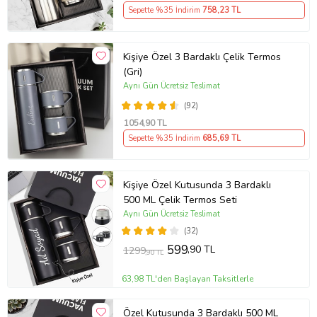
Sepette %35 İndirim
758
,23 TL
Kişiye Özel 3 Bardaklı Çelik Termos
(Gri)
Aynı Gün Ücretsiz Teslimat
(92)
1054
,90 TL
Sepette %35 İndirim
685
,69 TL
Kişiye Özel Kutusunda 3 Bardaklı
500 ML Çelik Termos Seti
Aynı Gün Ücretsiz Teslimat
(32)
599
,90 TL
1299
,90 TL
63,98 TL'den Başlayan Taksitlerle
Özel Kutusunda 3 Bardaklı 500 ML