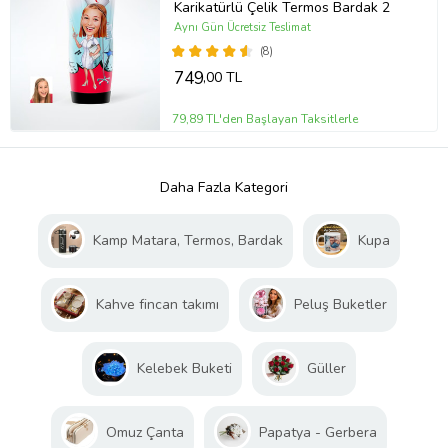
Karikatürlü Çelik Termos Bardak 2
Aynı Gün Ücretsiz Teslimat
(8)
749
,00 TL
79,89 TL'den Başlayan Taksitlerle
Daha Fazla Kategori
Kamp Matara, Termos, Bardak
Kupa
Kahve fincan takımı
Peluş Buketler
Kelebek Buketi
Güller
Omuz Çanta
Papatya - Gerbera