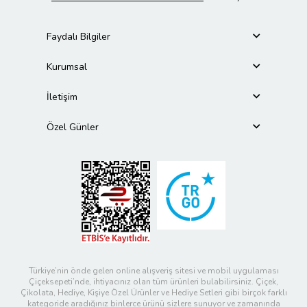
Faydalı Bilgiler
Kurumsal
İletişim
Özel Günler
Türkiye’nin önde gelen online alışveriş sitesi ve mobil uygulaması
Çiçeksepeti’nde, ihtiyacınız olan tüm ürünleri bulabilirsiniz. Çiçek,
Çikolata, Hediye, Kişiye Özel Ürünler ve Hediye Setleri gibi birçok farklı
kategoride aradığınız binlerce ürünü sizlere sunuyor ve zamanında