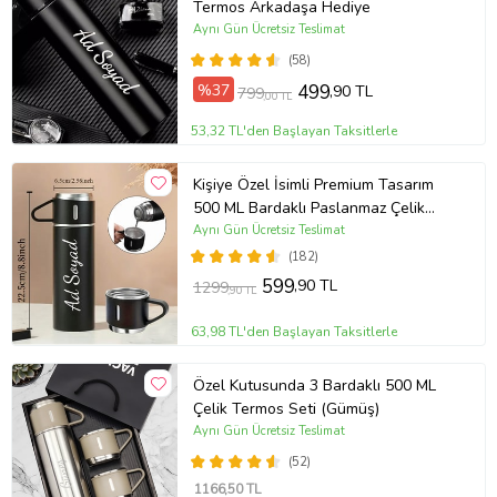
Termos Arkadaşa Hediye
Aynı Gün Ücretsiz Teslimat
(58)
%37
499
,90 TL
799
,00 TL
53,32 TL'den Başlayan Taksitlerle
Kişiye Özel İsimli Premium Tasarım
500 ML Bardaklı Paslanmaz Çelik
Siyah Termos
Aynı Gün Ücretsiz Teslimat
(182)
599
,90 TL
1299
,90 TL
63,98 TL'den Başlayan Taksitlerle
Özel Kutusunda 3 Bardaklı 500 ML
Çelik Termos Seti (Gümüş)
Aynı Gün Ücretsiz Teslimat
(52)
1166
,50 TL