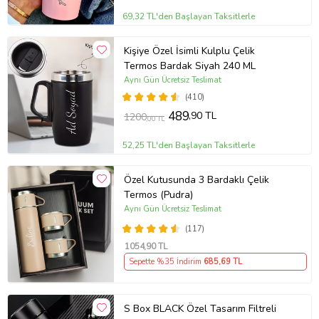
69,32 TL'den Başlayan Taksitlerle
Kişiye Özel İsimli Kulplu Çelik
Termos Bardak Siyah 240 ML
Aynı Gün Ücretsiz Teslimat
(410)
489
,90 TL
1200
,00 TL
52,25 TL'den Başlayan Taksitlerle
Özel Kutusunda 3 Bardaklı Çelik
Termos (Pudra)
Aynı Gün Ücretsiz Teslimat
(117)
1054
,90 TL
Sepette %35 İndirim
685
,69 TL
S Box BLACK Özel Tasarım Filtreli