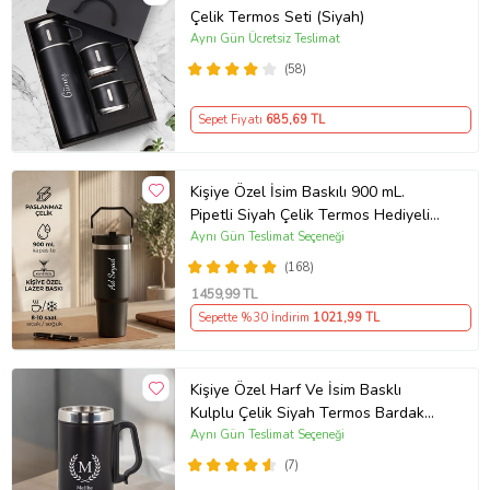
Çelik Termos Seti (Siyah)
Aynı Gün Ücretsiz Teslimat
(58)
Sepet Fiyatı
685
,69 TL
Kişiye Özel İsim Baskılı 900 mL.
Pipetli Siyah Çelik Termos Hediyelik
Termos
Aynı Gün Teslimat Seçeneği
(168)
1459
,99 TL
Sepette %30 İndirim
1021
,99 TL
Kişiye Özel Harf Ve İsim Basklı
Kulplu Çelik Siyah Termos Bardak
240 ml
Aynı Gün Teslimat Seçeneği
(7)