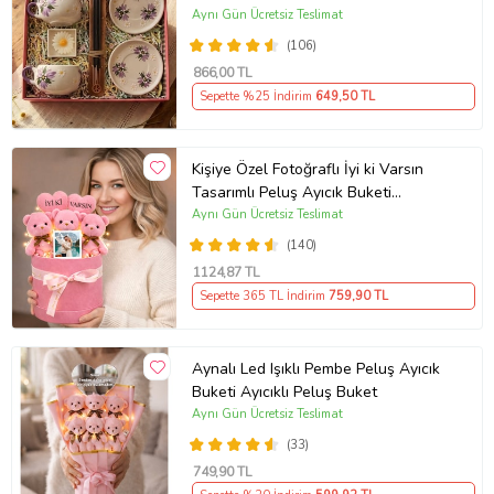
Papatya Mum &
Aynı Gün Ücretsiz Teslimat
(106)
866
,00 TL
Sepette %25 İndirim
649
,50 TL
Kişiye Özel Fotoğraflı İyi ki Varsın
Tasarımlı Peluş Ayıcık Buketi
(Pembe)
Aynı Gün Ücretsiz Teslimat
(140)
1124
,87 TL
Sepette 365 TL İndirim
759
,90 TL
Aynalı Led Işıklı Pembe Peluş Ayıcık
Buketi Ayıcıklı Peluş Buket
Aynı Gün Ücretsiz Teslimat
(33)
749
,90 TL