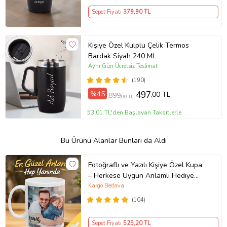
Sepet Fiyatı
379
,90 TL
Kişiye Özel Kulplu Çelik Termos
Bardak Siyah 240 ML
Aynı Gün Ücretsiz Teslimat
(190)
%45
497
,00 TL
899
,00 TL
53,01 TL'den Başlayan Taksitlerle
Bu Ürünü Alanlar Bunları da Aldı
Fotoğraflı ve Yazılı Kişiye Özel Kupa
– Herkese Uygun Anlamlı Hediye
Porselen Baskılı Kupa (Beyaz)
Kargo Bedava
(104)
Sepet Fiyatı
525
,20 TL