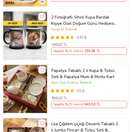
2 Fotoğraflı Sihirli Kupa Bardak
Kişiye Özel Doğum Günü Hediyesi
Sevgiliye Hediye Anneye Babaya
Kargo ile Teslimat
Ablaya Abiye Kız Erkek Kardeşe
(1572)
Arkadaşa Resimli Günü Yıl Dönümü
399
,97 TL
Hediyesi
Sepette %25 İndirim
299
,98 TL
Papatya Tabaklı 2 li Kupa & Tütsü
Seti & Papatya Mum & Motto Kart
Aynı Gün Ücretsiz Teslimat
(312)
866
,00 TL
Sepette %25 İndirim
649
,50 TL
Lila Çiğdem çiçeği Desenli Tabaklı 2
lı Jumbo Fincan & Tütsü Seti &