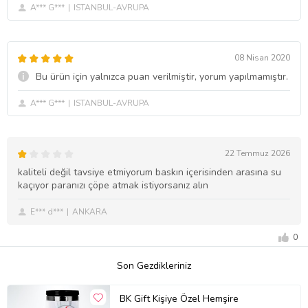
A*** G***
ISTANBUL-AVRUPA
08 Nisan 2020
Bu ürün için yalnızca puan verilmiştir, yorum yapılmamıştır.
A*** G***
ISTANBUL-AVRUPA
22 Temmuz 2026
kaliteli değil tavsiye etmiyorum baskın içerisinden arasına su
kaçıyor paranızı çöpe atmak istiyorsanız alın
E*** d***
ANKARA
0
Son Gezdikleriniz
BK Gift Kişiye Özel Hemşire