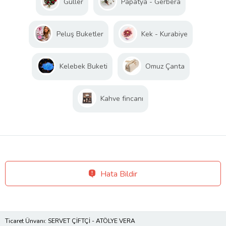
Güller
Papatya - Gerbera
Peluş Buketler
Kek - Kurabiye
Kelebek Buketi
Omuz Çanta
Kahve fincanı
Hata Bildir
Ticaret Ünvanı: SERVET ÇİFTÇİ - ATÖLYE VERA