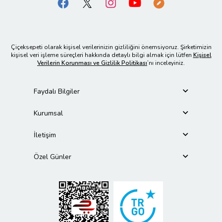
Çiçeksepeti olarak kişisel verilerinizin gizliliğini önemsiyoruz. Şirketimizin
kişisel veri işleme süreçleri hakkında detaylı bilgi almak için lütfen
Kişisel
Verilerin Korunması ve Gizlilik Politikası
’nı inceleyiniz.
Faydalı Bilgiler
Kurumsal
İletişim
Özel Günler