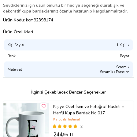
Sevdikleriniz için uzun ömürlü bir hediye seçeneği olarak şık ve
dekoratif kupa bardaklarımız özenle hazırlanıp kargolanmaktadır.
Ürün Kodu:
kcm92398174
Ürün Özellikleri
Kişi Sayısı
1 Kişilik
Renk
Beyaz
Seramik
Materyal
Seramik / Porselen
İlginizi Çekebilecek Benzer Seçenekler
Kişiye Özel İsim ve Fotoğraf Baskılı E
Harfli Kupa Bardak No:017
Kargo ile Teslimat
(2)
244
,95 TL