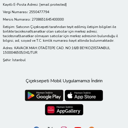
Kayıtlı E-Posta Adresi:
[email protected]
Vergi Numarası: 2550477794
Mersis Numarası: 2708651645400000
İletişim: Satıcının Çiçeksepeti tarafından teyit edilmiş iletişim bilgileri ile
birlikte tacir/esnaf/sanatkar olan satıcılar için merkez adresi;
tacir/esnaf/sanatkar olmayan satıcılar için merkez adresinin bulunduğu il
bilgisi, ad, soyad ve T.C. kimlik numarası kayıt altında bulunmaktadır.
Adres: KAVACIK MAH.OTAĞTEPE CAD. NO:16/B BEYKOZ/İSTANBUL
1500046505/341/TUR
Şehir: İstanbul
Çiçeksepeti Mobil Uygulamamızı İndirin