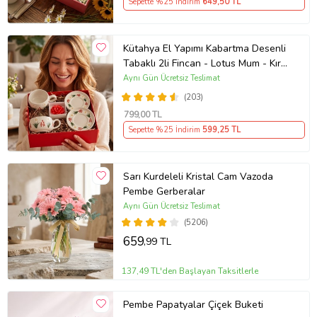
Sepette %25 İndirim
649
,50 TL
Kütahya El Yapımı Kabartma Desenli
Tabaklı 2li Fincan - Lotus Mum - Kır
Bahçesi Temalı
Aynı Gün Ücretsiz Teslimat
(203)
799
,00 TL
Sepette %25 İndirim
599
,25 TL
Sarı Kurdeleli Kristal Cam Vazoda
Pembe Gerberalar
Aynı Gün Ücretsiz Teslimat
(5206)
659
,99 TL
137,49 TL'den Başlayan Taksitlerle
Pembe Papatyalar Çiçek Buketi