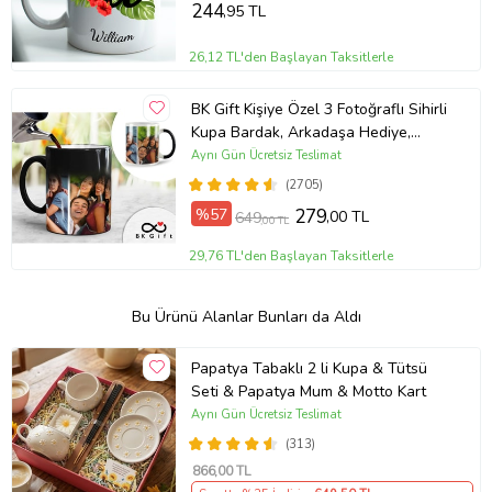
244
,95 TL
26,12 TL'den Başlayan Taksitlerle
BK Gift Kişiye Özel 3 Fotoğraflı Sihirli
Kupa Bardak, Arkadaşa Hediye,
Sevgiliye Hediye
Aynı Gün Ücretsiz Teslimat
(2705)
%57
279
,00 TL
649
,00 TL
29,76 TL'den Başlayan Taksitlerle
Bu Ürünü Alanlar Bunları da Aldı
Papatya Tabaklı 2 li Kupa & Tütsü
Seti & Papatya Mum & Motto Kart
Aynı Gün Ücretsiz Teslimat
(313)
866
,00 TL