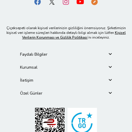
Çiçeksepeti olarak kişisel verilerinizin gizliliğini önemsiyoruz. Şirketimizin
kişisel veri işleme süreçleri hakkında detaylı bilgi almak için lütfen
Kişisel
Verilerin Korunması ve Gizlilik Politikası
’nı inceleyiniz.
Faydalı Bilgiler
Kurumsal
İletişim
Özel Günler