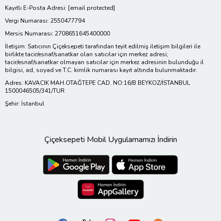
Kayıtlı E-Posta Adresi:
[email protected]
Vergi Numarası: 2550477794
Mersis Numarası: 2708651645400000
İletişim: Satıcının Çiçeksepeti tarafından teyit edilmiş iletişim bilgileri ile
birlikte tacir/esnaf/sanatkar olan satıcılar için merkez adresi;
tacir/esnaf/sanatkar olmayan satıcılar için merkez adresinin bulunduğu il
bilgisi, ad, soyad ve T.C. kimlik numarası kayıt altında bulunmaktadır.
Adres: KAVACIK MAH.OTAĞTEPE CAD. NO:16/B BEYKOZ/İSTANBUL
1500046505/341/TUR
Şehir: İstanbul
Çiçeksepeti Mobil Uygulamamızı İndirin