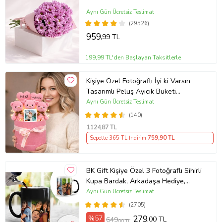
Aynı Gün Ücretsiz Teslimat
(29526)
959
,99 TL
199,99 TL'den Başlayan Taksitlerle
Kişiye Özel Fotoğraflı İyi ki Varsın
Tasarımlı Peluş Ayıcık Buketi
(Pembe)
Aynı Gün Ücretsiz Teslimat
(140)
1124
,87 TL
Sepette 365 TL İndirim
759
,90 TL
BK Gift Kişiye Özel 3 Fotoğraflı Sihirli
Kupa Bardak, Arkadaşa Hediye,
Sevgiliye Hediye
Aynı Gün Ücretsiz Teslimat
(2705)
%57
279
,00 TL
649
,00 TL