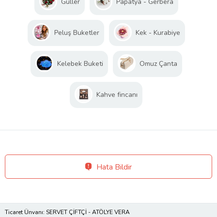
Güller
Papatya - Gerbera
Peluş Buketler
Kek - Kurabiye
Kelebek Buketi
Omuz Çanta
Kahve fincanı
Hata Bildir
Ticaret Ünvanı: SERVET ÇİFTÇİ - ATÖLYE VERA