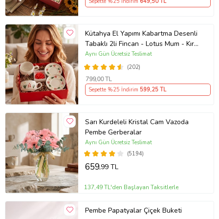
Sepette %25 İndirim
649
,50 TL
Kütahya El Yapımı Kabartma Desenli
Tabaklı 2li Fincan - Lotus Mum - Kır
Bahçesi Temalı
Aynı Gün Ücretsiz Teslimat
(202)
799
,00 TL
Sepette %25 İndirim
599
,25 TL
Sarı Kurdeleli Kristal Cam Vazoda
Pembe Gerberalar
Aynı Gün Ücretsiz Teslimat
(5194)
659
,99 TL
137,49 TL'den Başlayan Taksitlerle
Pembe Papatyalar Çiçek Buketi