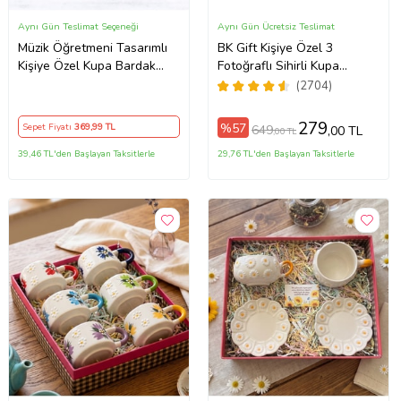
Aynı Gün Teslimat Seçeneği
Aynı Gün Ücretsiz Teslimat
Müzik Öğretmeni Tasarımlı
BK Gift Kişiye Özel 3
Kişiye Özel Kupa Bardak
Fotoğraflı Sihirli Kupa
(Siyah)
Bardak, Arkadaşa Hediye,
(2704)
Sevgiliye Hediye
279
%57
Sepet Fiyatı
369
,99 TL
649
,00 TL
,00 TL
39,46 TL'den Başlayan Taksitlerle
29,76 TL'den Başlayan Taksitlerle