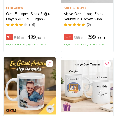
Kargo Bedava
Kargo ile Teslimat
Özel El Yapımı Sıcak Soğuk
Kişiye Özel Yılbaşı Erkek
Dayanıklı Süslü Organik
Karikatürlü Beyaz Kupa
Çiçekli Borosilikat Cam
Model-9
(16)
(2)
Handmade Bardak 250ml
499
299
%9
%25
549
399
,90 TL
,99 TL
,90 TL
,99 TL
53,32 TL'den Başlayan Taksitlerle
31,99 TL'den Başlayan Taksitlerle