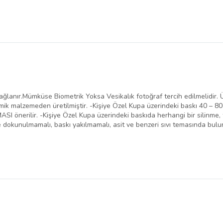
ağlanır.Mümküse Biometrik Yoksa Vesikalık fotoğraf tercih edilmelidir. Ür
mik malzemeden üretilmiştir. -Kişiye Özel Kupa üzerindeki baskı 40 – 80
SI önerilir. -Kişiye Özel Kupa üzerindeki baskıda herhangi bir silinme, 
e dokunulmamalı, baskı yakılmamalı, asit ve benzeri sıvı temasında bulu