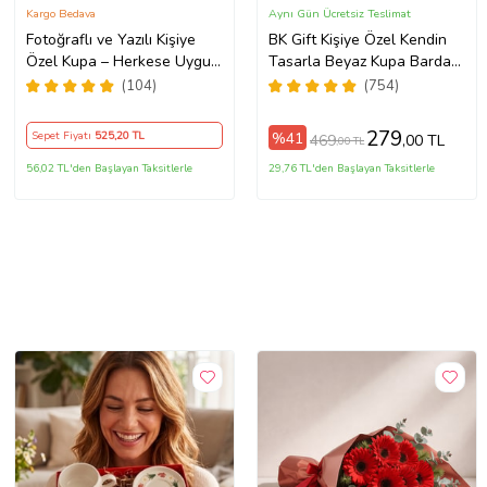
Kargo Bedava
Aynı Gün Ücretsiz Teslimat
Fotoğraflı ve Yazılı Kişiye
BK Gift Kişiye Özel Kendin
Özel Kupa – Herkese Uygun
Tasarla Beyaz Kupa Bardak,
Anlamlı Hediye Porselen
Sevgiliye Hediye, Arkadaşa
(104)
(754)
Baskılı Kupa (Beyaz)
Hediye, Doğum Günü
Hediyesi
279
%41
Sepet Fiyatı
525
,20 TL
469
,00 TL
,00 TL
56,02 TL'den Başlayan Taksitlerle
29,76 TL'den Başlayan Taksitlerle