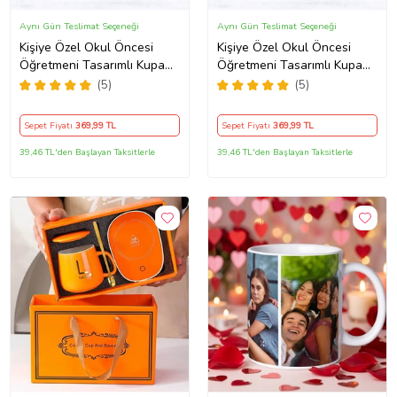
Aynı Gün Teslimat Seçeneği
Aynı Gün Teslimat Seçeneği
Kişiye Özel Okul Öncesi
Kişiye Özel Okul Öncesi
Öğretmeni Tasarımlı Kupa
Öğretmeni Tasarımlı Kupa
Bardak (Siyah)
Bardak (Turuncu)
(5)
(5)
Sepet Fiyatı
369
,99 TL
Sepet Fiyatı
369
,99 TL
39,46 TL'den Başlayan Taksitlerle
39,46 TL'den Başlayan Taksitlerle