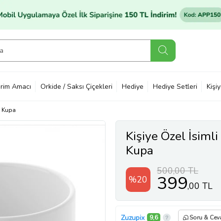
rim Amacı
Orkide / Saksı Çiçekleri
Hediye
Hediye Setleri
Kişi
Kupa
Kişiye Özel İsimli
Kupa
500,00 TL
399
%20
,00 TL
Zuzupix
9,6
Soru & Cev