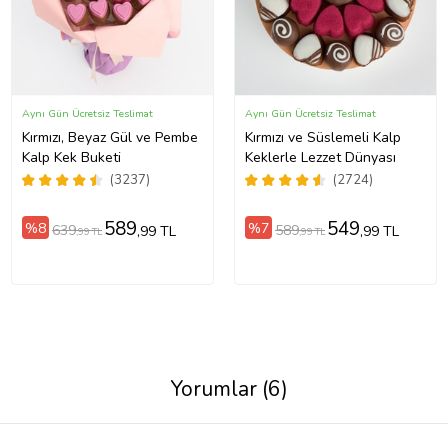
Aynı Gün Ücretsiz Teslimat
Aynı Gün Ücretsiz Teslimat
Kırmızı, Beyaz Gül ve Pembe
Kırmızı ve Süslemeli Kalp
Kalp Kek Buketi
Keklerle Lezzet Dünyası
(3237)
(2724)
589
549
%8
%7
639
589
,99 TL
,99 TL
,99 TL
,99 TL
Yorumlar (6)