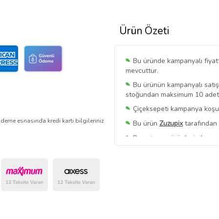
Ürün Özeti
Bu üründe kampanyalı fiyat
mevcuttur.
Bu ürünün kampanyalı satışı 
stoğundan maksimum 10 adet sa
Çiçeksepeti kampanya koşull
deme esnasında kredi kartı bilgileriniz
Bu ürün
Zuzupix
tarafından 
Bu satıcının ürünlerinde geç
Bu Satıcının
Tüm Ürünlerini
Ürün sayfasında gördüğünüz f
belirlenmektedir.