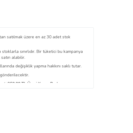
tan satılmak üzere en az 30 adet stok
stoklarla sınırlıdır. Bir tüketici bu kampanya
tın alabilir.
arında değişiklik yapma hakkını saklı tutar.
gönderilecektir.
erli
350,00 TL Üzeri Kargo Bedava
 Görüntüle
iyat bilgileri, satıcı tarafından