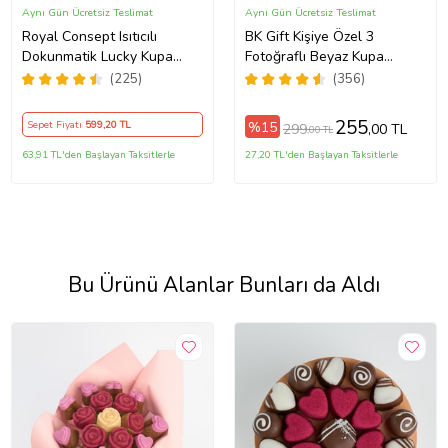
Aynı Gün Ücretsiz Teslimat
Aynı Gün Ücretsiz Teslimat
Royal Consept Isıtıcılı
BK Gift Kişiye Özel 3
Dokunmatik Lucky Kupa
Fotoğraflı Beyaz Kupa
Bardak Seti
Bardak, Sevgiliye Hediye,
(225)
(356)
Arkadaşa Hediye
255
%15
Sepet Fiyatı
599
,20 TL
299
,00 TL
,00 TL
63,91 TL'den Başlayan Taksitlerle
27,20 TL'den Başlayan Taksitlerle
Bu Ürünü Alanlar Bunları da Aldı