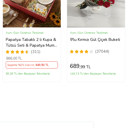
Aynı Gün Ücretsiz Teslimat
Aynı Gün Ücretsiz Teslimat
Papatya Tabaklı 2 li Kupa &
9'lu Kırmızı Gül Çiçek Buketi
Tütsü Seti & Papatya Mum
& Motto Kart
(37044)
(311)
866
,00 TL
689
Sepette %25 İndirim
649
,50 TL
,99 TL
69,28 TL'den Başlayan Taksitlerle
143,74 TL'den Başlayan Taksitlerle