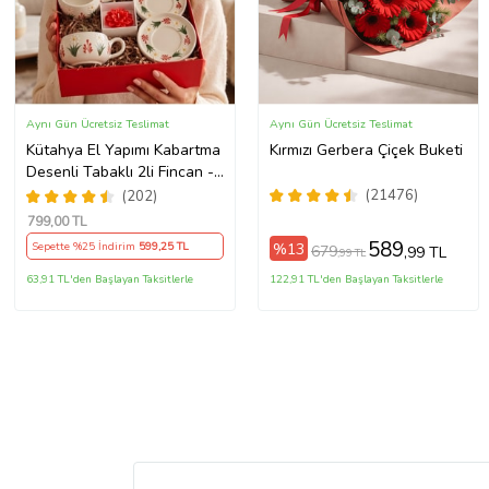
Aynı Gün Ücretsiz Teslimat
Aynı Gün Ücretsiz Teslimat
Kütahya El Yapımı Kabartma
Kırmızı Gerbera Çiçek Buketi
Desenli Tabaklı 2li Fincan -
Lotus Mum - Kır Bahçesi
(21476)
(202)
Temalı
799
,00 TL
589
%13
Sepette %25 İndirim
599
,25 TL
679
,99 TL
,99 TL
63,91 TL'den Başlayan Taksitlerle
122,91 TL'den Başlayan Taksitlerle