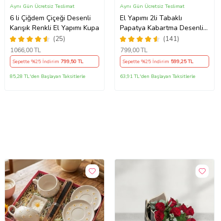
Aynı Gün Ücretsiz Teslimat
Aynı Gün Ücretsiz Teslimat
6 li Çiğdem Çiçeği Desenli
El Yapımı 2li Tabaklı
Karışık Renkli El Yapımı Kupa
Papatya Kabartma Desenli
Beren Kupa - Seviyor
(25)
(141)
Sevmiyor
1066
,00 TL
799
,00 TL
Sepette %25 İndirim
799
,50 TL
Sepette %25 İndirim
599
,25 TL
85,28 TL'den Başlayan Taksitlerle
63,91 TL'den Başlayan Taksitlerle