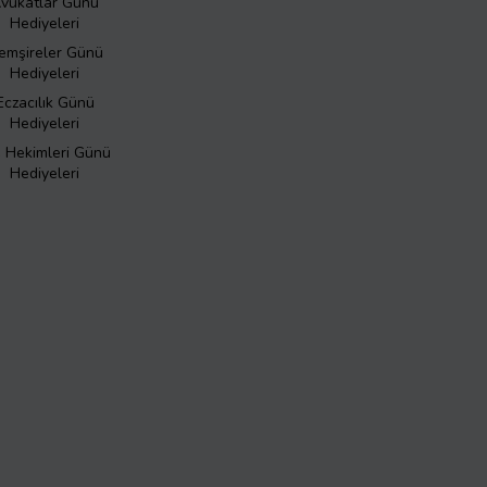
vukatlar Günü
Hediyeleri
emşireler Günü
Hediyeleri
Eczacılık Günü
Hediyeleri
ş Hekimleri Günü
Hediyeleri