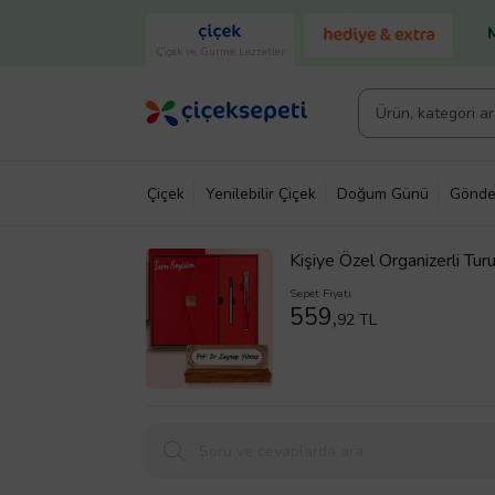
Çiçek ve Gurme Lezzetler
Çiçek
Yenilebilir Çiçek
Doğum Günü
Gönde
Kişiye Özel Organizerli Tu
Premium Hediye Seti
Sepet Fiyatı
559,
92 TL