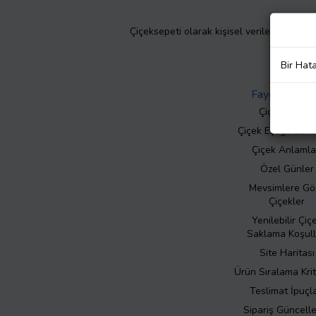
Çiçeksepeti olarak kişisel verilerinizin giz
Bir Hat
Faydalı Bilgil
Çiçek Bakımı
Çiçek Eşliğinde N
Çiçek Anlamla
Özel Günler
Mevsimlere Gö
Çiçekler
Yenilebilir Çiç
Saklama Koşull
Site Haritası
Ürün Sıralama Krit
Teslimat İpuçla
Sipariş Güncell