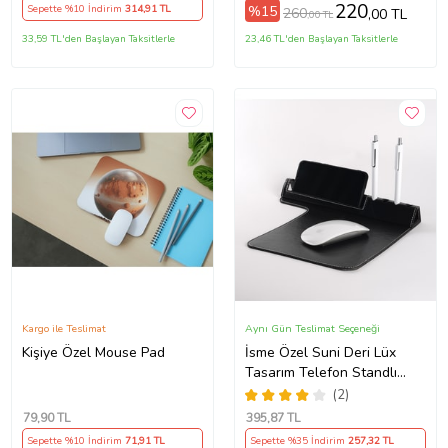
220
%15
Sepette %10 İndirim
314
,91 TL
260
,00 TL
,00 TL
33,59 TL'den Başlayan Taksitlerle
23,46 TL'den Başlayan Taksitlerle
Kargo ile Teslimat
Aynı Gün Teslimat Seçeneği
Kişiye Özel Mouse Pad
İsme Özel Suni Deri Lüx
Tasarım Telefon Standlı
Mouse Pad (Siyah)
(2)
79
,90 TL
395
,87 TL
Sepette %10 İndirim
71
,91 TL
Sepette %35 İndirim
257
,32 TL