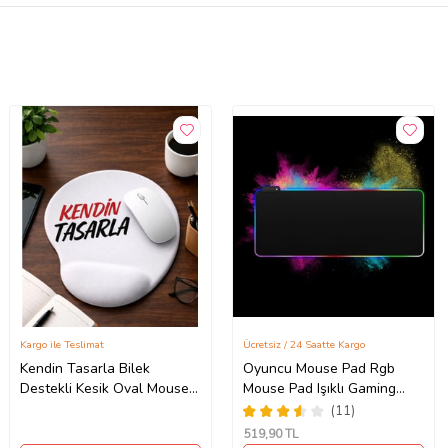
Kargo ile Teslimat
Ücretsiz / 24 Saatte Kargo
Kendin Tasarla Bilek
Oyuncu Mouse Pad Rgb
Destekli Kesik Oval Mouse
Mouse Pad Işıklı Gaming
Pad Ergonomik Mouse Altlığı
80x30 (Siyah)
(11)
519
,90 TL