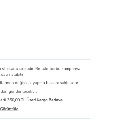
stoklarla sınırlıdır. Bir tüketici bu kampanya
tın alabilir.
arında değişiklik yapma hakkını saklı tutar.
ndan gönderilecektir.
erli
350,00 TL Üzeri Kargo Bedava
 Görüntüle
iyat bilgileri, satıcı tarafından