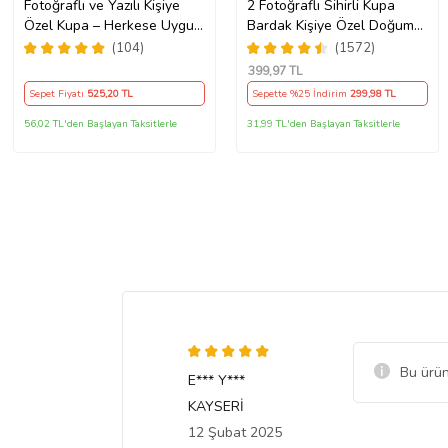
Fotoğraflı ve Yazılı Kişiye
2 Fotoğraflı Sihirli Kupa
Özel Kupa – Herkese Uygun
Bardak Kişiye Özel Doğum
Anlamlı Hediye Porselen
Günü Hediyesi Sevgiliye
(104)
(1572)
Baskılı Kupa (Beyaz)
Hediye Anneye Babaya
399
,97 TL
Ablaya Abiye Kız Erkek
Sepet Fiyatı
525
,20 TL
Sepette %25 İndirim
299
,98 TL
Kardeşe Arkadaşa Resimli
Günü Yıl Dönümü Hediyesi
56,02 TL'den Başlayan Taksitlerle
31,99 TL'den Başlayan Taksitlerle
Bu ürün
E*** Y***
KAYSERİ
12 Şubat 2025