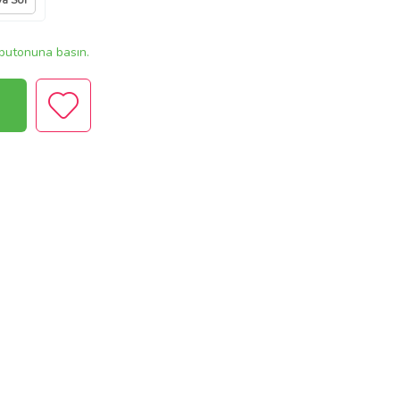
ya Sor
butonuna basın.