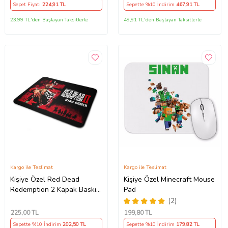
Sepet Fiyatı
224
,91 TL
Sepette %10 İndirim
467
,91 TL
23,99 TL'den Başlayan Taksitlerle
49,91 TL'den Başlayan Taksitlerle
Kargo ile Teslimat
Kargo ile Teslimat
Kişiye Özel Red Dead
Kişiye Özel Minecraft Mouse
Redemption 2 Kapak Baskılı
Pad
Mouse Pad
(2)
225
,00 TL
199
,80 TL
Sepette %10 İndirim
202
,50 TL
Sepette %10 İndirim
179
,82 TL