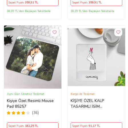
Sepet Fiyatı
359
,91 TL
Sepet Fiyatı
359
,91 TL
38,39 TL'den Başlayan Taksitlerle
38,39 TL'den Başlayan Taksitlerle
Aynı Gün Ücretsiz Teslimat
Kargo ile Teslimat
Kişiye Özel Resimli Mouse
KİŞİYE ÖZEL KALP
Pad 85257
TASARIMLI İSİM
YAZILABİLİR KARE MOUSE
(36)
PAD
Sepet Fiyatı
182
,25 TL
Sepet Fiyatı
91
,17 TL