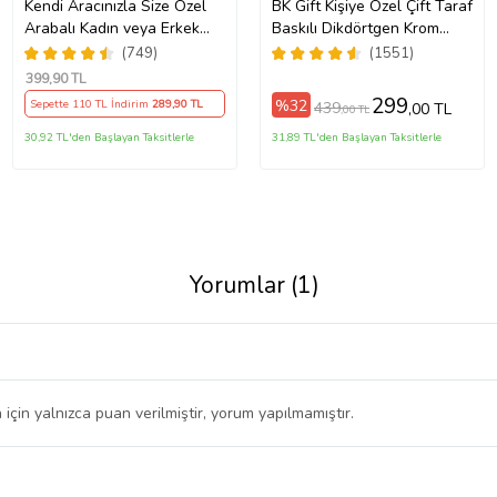
Kendi Aracınızla Size Özel
BK Gift Kişiye Özel Çift Taraf
Arabalı Kadın veya Erkek
Baskılı Dikdörtgen Krom
Tasarımlı Karikatür Biblo ,
Plaka Anahtarlık, Babaya
(749)
(1551)
Babalar Günü Hediyesi,
Hediye, Sevgiliye, Arkadaşa
399
,90 TL
Erkeğe Hediye, Rent A Car
Hediye, Doğum Günü
299
%32
Sepette 110 TL İndirim
289
,90 TL
439
,00 TL
,00 TL
Hediyesi
Hediyesi
30,92 TL'den Başlayan Taksitlerle
31,89 TL'den Başlayan Taksitlerle
Yorumlar (1)
 için yalnızca puan verilmiştir, yorum yapılmamıştır.