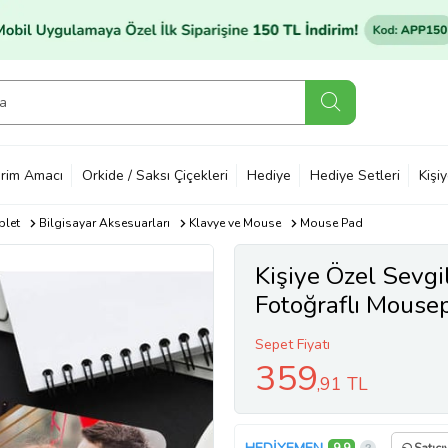
rim Amacı
Orkide / Saksı Çiçekleri
Hediye
Hediye Setleri
Kişi
blet
Bilgisayar Aksesuarları
Klavye ve Mouse
Mouse Pad
Kişiye Özel Sevgi
Fotoğraflı Mouse
Sepet Fiyatı
359
,91 TL