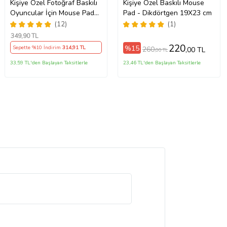
Kişiye Özel Fotoğraf Baskılı
Kişiye Özel Baskılı Mouse
Oyuncular İçin Mouse Pad
Pad - Dikdörtgen 19X23 cm
(28x40cm)
(12)
(1)
349
,90 TL
220
%15
Sepette %10 İndirim
314
,91 TL
260
,00 TL
,00 TL
33,59 TL'den Başlayan Taksitlerle
23,46 TL'den Başlayan Taksitlerle