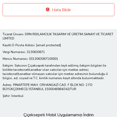
Hata Bildir
Ticaret Ünvanı: DRN REKLAMCILIK TASARIM VE ÜRETİM SANAYİ VE TİCARET
LİMİTED
Kayıtlı E-Posta Adresi:
[email protected]
Vergi Numarası: 3130630671
Mersis Numarası: 0313063067100001
İletişim: Satıcının Çiçeksepeti tarafından teyit edilmiş iletişim bilgileri ile
birlikte tacir/esnaf/sanatkar olan satıcılar için merkez adresi;
tacir/esnaf/sanatkar olmayan satıcılar için merkez adresinin bulunduğu il
bilgisi, ad, soyad ve T.C. kimlik numarası kayıt altında bulunmaktadır.
Adres: PINARTEPE MAH. ORHANGAZİ CAD. F BLOK NO: 2 FD
BÜYÜKÇEKMECE/ İSTANBUL 1500046984/342/TUR
Şehir: İstanbul
Çiçeksepeti Mobil Uygulamamızı İndirin