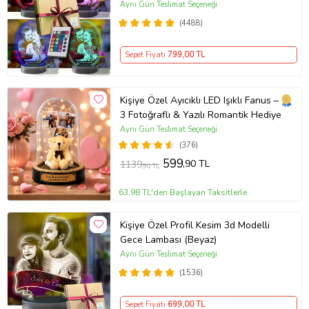
Aynı Gün Teslimat Seçeneği
(4488)
Sepet Fiyatı
799
,00 TL
Kişiye Özel Ayıcıklı LED Işıklı Fanus –
3 Fotoğraflı & Yazılı Romantik Hediye
Aynı Gün Teslimat Seçeneği
(376)
599
,90 TL
1139
,90 TL
63,98 TL'den Başlayan Taksitlerle
Kişiye Özel Profil Kesim 3d Modelli
Gece Lambası (Beyaz)
Aynı Gün Teslimat Seçeneği
(1536)
Sepet Fiyatı
699
,00 TL