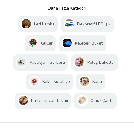
Daha Fazla Kategori
Led Lamba
Dekoratif LED Işık
Güller
Kelebek Buketi
Papatya - Gerbera
Peluş Buketler
Kek - Kurabiye
Kupa
Kahve fincan takımı
Omuz Çanta