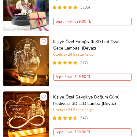
(5238)
Sepet Fiyatı
699
,00 TL
Kişiye Özel Fotoğraflı 3D Led Oval
Gece Lambası (Beyaz)
Ücretsiz / 24 Saatte Kargo
(577)
Sepet Fiyatı
749
,90 TL
Kişiye Özel Sevgiliye Doğum Günü
Hediyesi, 3D LED Lamba (Beyaz)
Ücretsiz / 24 Saatte Kargo
(647)
Sepet Fiyatı
799
,90 TL