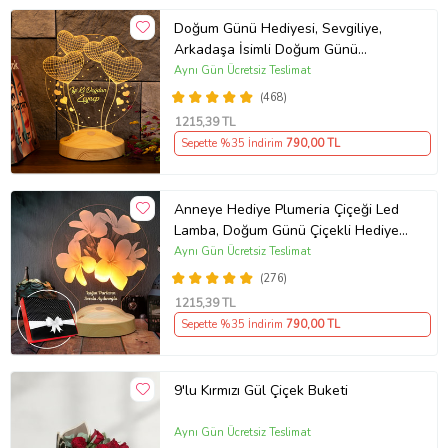
Doğum Günü Hediyesi, Sevgiliye,
Arkadaşa İsimli Doğum Günü
Hediyesi, Kişiye Özel Balon Kalpler
Aynı Gün Ücretsiz Teslimat
Kişiye Özel 3D Led Lamba
(468)
1215
,39 TL
Sepette %35 İndirim
790
,00 TL
Anneye Hediye Plumeria Çiçeği Led
Lamba, Doğum Günü Çiçekli Hediye,
Kişiye Özel İsimli Hediye
Aynı Gün Ücretsiz Teslimat
(276)
1215
,39 TL
Sepette %35 İndirim
790
,00 TL
9'lu Kırmızı Gül Çiçek Buketi
Aynı Gün Ücretsiz Teslimat