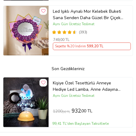
Led Işıklı Aynalı Mor Kelebek Buketi
Sana Senden Daha Güzel Bir Çiçek
Bulamadım Ayna Buket Sevgiliye
Aynı Gün Ücretsiz Teslimat
Hediye
(393)
749
,00 TL
Sepette %20 İndirim
599
,20 TL
Son Gezdikleriniz
Kişiye Özel Tesettürlü Anneye
Hediye Led Lamba, Anne Adayına
Özel Tasarımlı İlk Anneler Günü
Aynı Gün Ücretsiz Teslimat
Hediyesi
932
,00 TL
1200
,00 TL
99,41 TL'den Başlayan Taksitlerle