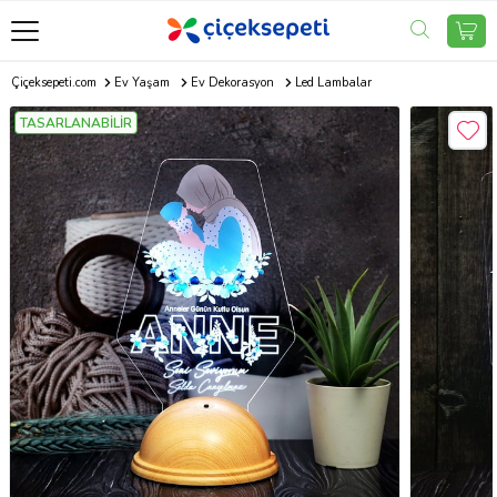
Çiçeksepeti.com
Ev Yaşam
Ev Dekorasyon
Led Lambalar
TASARLANABİLİR