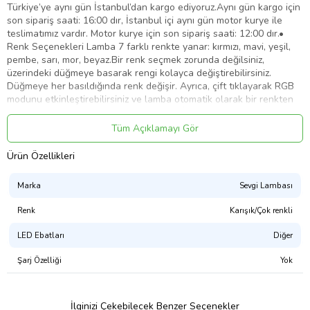
Türkiye’ye aynı gün İstanbul’dan kargo ediyoruz.Aynı gün kargo için
son sipariş saati: 16:00 dır, İstanbul içi aynı gün motor kurye ile
teslimatımız vardır. Motor kurye için son sipariş saati: 12:00 dır.•
Renk Seçenekleri Lamba 7 farklı renkte yanar: kırmızı, mavi, yeşil,
pembe, sarı, mor, beyaz.Bir renk seçmek zorunda değilsiniz,
üzerindeki düğmeye basarak rengi kolayca değiştirebilirsiniz.
Düğmeye her basıldığında renk değişir. Ayrıca, çift tıklayarak RGB
modunu etkinleştirebilirsiniz ve lamba otomatik olarak bir renkten
diğerine yavaşca geçer.• Çalışma Şekli Ürün AB normlarına uygun
üretilmektedir ve CE & RoHs belgelerine sahiptir. Aydınlatma
Tüm Açıklamayı Gör
sistemi 2xAA pil (kalem pil) ile çalışmaktadır. Piller pakete dahil dir.
Güç kablosuna gerek yoktur, bu da aynı zamanda güvenli,
Ürün Özellikleri
taşınabilir ve kullanımı kolay olduğu anlamına gelir. Özel entegresi
sayesinde max. 3 saat yanar ve otomatik söner. Bu sayede pil
Marka
Sevgi Lambası
tasarrufu da sağlar.• Ürün Deseni ve Işık Tabanı Desen kısmı
kaliteli 3mm şeffaf pleksiglass malzemeden oluşuyor. Üzerindeki
Renk
Karışık/Çok renkli
renkli baskı UV makinelerde gelişmiş Japon teknolojisi Roland Lef
300 serisi makine kullanılarak (2021 Teknolojisi) üretilmektedir.Alt
LED Ebatları
Diğer
tabanın enjeksiyon kalıbı Türkiye’de kendi tesisimizde
üretilmektedir. Malzemesi özel sert plastikten (ABS) oluşmaktadır
Şarj Özelliği
Yok
ve üzerindeki boya kaplaması gerçek ahşap görünümlüdür. Bu
teknik bildiğimiz ebru sanatı gibidir ve Water Transfer tekniği diye
bilinir.• Ambalaj Lamba çok şık ve sağlam bir kutu içerisinde
İlginizi Çekebilecek Benzer Seçenekler
gönderilmektedir. Kargo sürecinde ürününüzün herhangi bir zarar