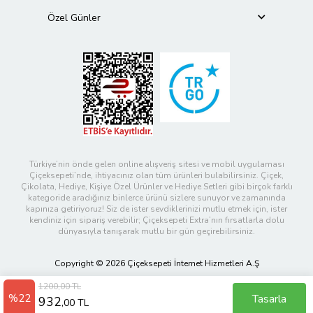
Özel Günler
Türkiye’nin önde gelen online alışveriş sitesi ve mobil uygulaması
Çiçeksepeti’nde, ihtiyacınız olan tüm ürünleri bulabilirsiniz. Çiçek,
Çikolata, Hediye, Kişiye Özel Ürünler ve Hediye Setleri gibi birçok farklı
kategoride aradığınız binlerce ürünü sizlere sunuyor ve zamanında
kapınıza getiriyoruz! Siz de ister sevdiklerinizi mutlu etmek için, ister
kendiniz için sipariş verebilir; Çiçeksepeti Extra’nın fırsatlarla dolu
dünyasıyla tanışarak mutlu bir gün geçirebilirsiniz.
Copyright © 2026 Çiçeksepeti İnternet Hizmetleri A.Ş
1200,00 TL
%22
Tasarla
932
,00 TL