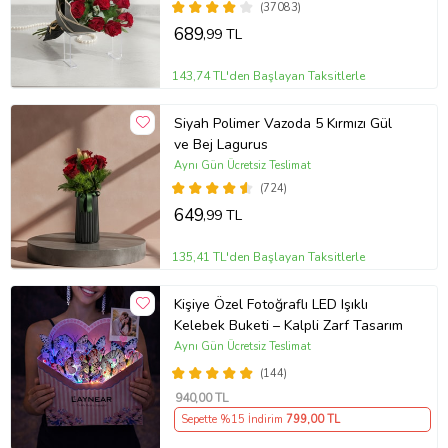
(37083)
689
,99 TL
143,74 TL'den Başlayan Taksitlerle
Siyah Polimer Vazoda 5 Kırmızı Gül
ve Bej Lagurus
Aynı Gün Ücretsiz Teslimat
(724)
649
,99 TL
135,41 TL'den Başlayan Taksitlerle
Kişiye Özel Fotoğraflı LED Işıklı
Kelebek Buketi – Kalpli Zarf Tasarım
Aynı Gün Ücretsiz Teslimat
(144)
940
,00 TL
Sepette %15 İndirim
799
,00 TL