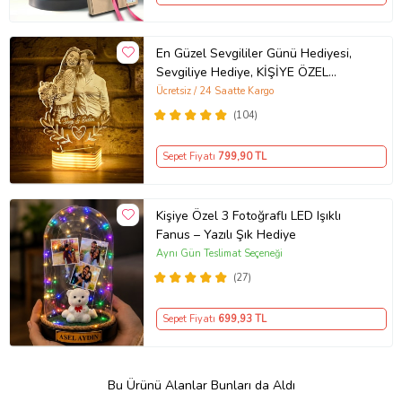
En Güzel Sevgililer Günü Hediyesi,
Sevgiliye Hediye, KİŞİYE ÖZEL
Fotoğraflı Lamba (Beyaz)
Ücretsiz / 24 Saatte Kargo
(104)
Sepet Fiyatı
799
,90 TL
Kişiye Özel 3 Fotoğraflı LED Işıklı
Fanus – Yazılı Şık Hediye
Aynı Gün Teslimat Seçeneği
(27)
Sepet Fiyatı
699
,93 TL
Bu Ürünü Alanlar Bunları da Aldı