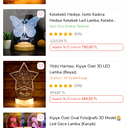
Kelebekli Hediye, İsimli Kadına
Hediye Kelebek Led Lamba, Kelebek
Tasarımlı Doğum Günü Hediyesi 3D
Aynı Gün Ücretsiz Teslimat
Gece Lambası
(501)
1215
,39 TL
Sepette %35 İndirim
790
,00 TL
Yıldız Haritası, Kişiye Özel 3D LED
Lamba (Beyaz)
Ücretsiz / 24 Saatte Kargo
(295)
874
,87 TL
Sepette %20 İndirim
699
,90 TL
Kişiye Özel Oval Fotoğraflı 3D Model
Led Gece Lamba (Karışık)